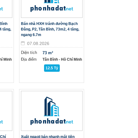
Bình
Bán nhà HXH tránh đường Bạch
4 tầng,
Đằng, P2, Tân Bình, 73m2, 4 tầng,
ngang 6.7m
07.08.2026
Diện tích
73 m²
Địa điểm
hí Minh
Tân Bình - Hồ Chí Minh
12.5 Tỷ
 Chí
Xuất ngaoij bán nhanh mặt tiền