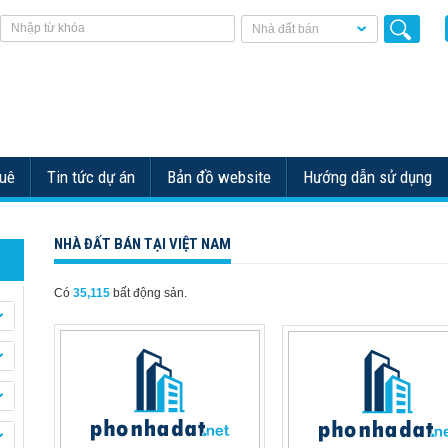
Nhà đất bán
huê
Tin tức dự án
Bản đồ website
Hướng dẫn sử dụng
NHÀ ĐẤT BÁN TẠI VIỆT NAM
Có
35,115
bất động sản.