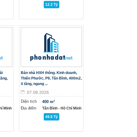
12.3 Tỷ
ái
Bán nhà HXH thông. Kinh doanh,
tầng,
Thiên Phước, P9, Tân Bình, 400m2,
4 tầng, ngang ...
07.08.2026
Diện tích
400 m²
Địa điểm
hí Minh
Tân Bình - Hồ Chí Minh
49.5 Tỷ