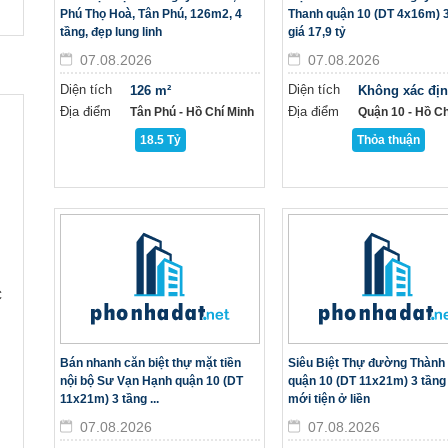
Phú Thọ Hoà, Tân Phú, 126m2, 4
Thanh quận 10 (DT 4x16m) 3
tầng, đẹp lung linh
giá 17,9 tỷ
07.08.2026
07.08.2026
Diện tích
Diện tích
126 m²
Không xác đị
Địa điểm
Địa điểm
Tân Phú - Hồ Chí Minh
Quận 10 - Hồ Ch
18.5 Tỷ
Thỏa thuận
C
Bán nhanh căn biệt thự mặt tiền
Siêu Biệt Thự đường Thành 
nội bộ Sư Vạn Hạnh quận 10 (DT
quận 10 (DT 11x21m) 3 tầng
11x21m) 3 tầng ...
mới tiện ở liền
07.08.2026
07.08.2026