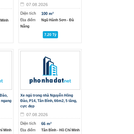
07.08.2026
Diện tích
100 m²
Địa điểm
Ngũ Hành Sơn - Đà
 Minh
Nẵng
7.20 Tỷ
Đào,
Xe ngủ trong nhà Nguyễn Hồng
, ngang
Đào, P14, Tân Bình, 66m2, 5 tầng,
cực đẹp
07.08.2026
Diện tích
66 m²
Địa điểm
hí Minh
Tân Bình - Hồ Chí Minh