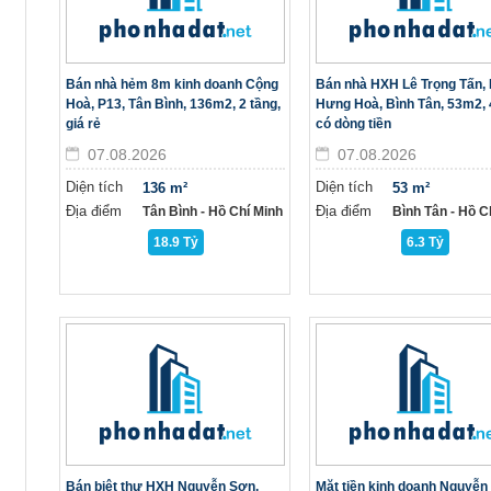
Bán nhà hẻm 8m kinh doanh Cộng
Bán nhà HXH Lê Trọng Tấn, 
Hoà, P13, Tân Bình, 136m2, 2 tầng,
Hưng Hoà, Bình Tân, 53m2, 
giá rẻ
có dòng tiền
07.08.2026
07.08.2026
Diện tích
Diện tích
136 m²
53 m²
Địa điểm
Địa điểm
Tân Bình - Hồ Chí Minh
Bình Tân - Hồ C
18.9 Tỷ
6.3 Tỷ
Bán biệt thự HXH Nguyễn Sơn,
Mặt tiền kinh doanh Nguyễn