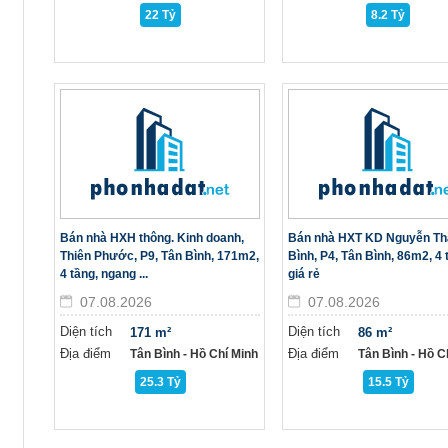
22 Tỷ
8.2 Tỷ
Bán nhà HXH thông. Kinh doanh,
Bán nhà HXT KD Nguyễn Th
Thiên Phước, P9, Tân Bình, 171m2,
Bình, P4, Tân Bình, 86m2, 4 
4 tầng, ngang ...
giá rẻ
07.08.2026
07.08.2026
Diện tích
Diện tích
171 m²
86 m²
Địa điểm
Địa điểm
Tân Bình - Hồ Chí Minh
Tân Bình - Hồ C
25.3 Tỷ
15.5 Tỷ