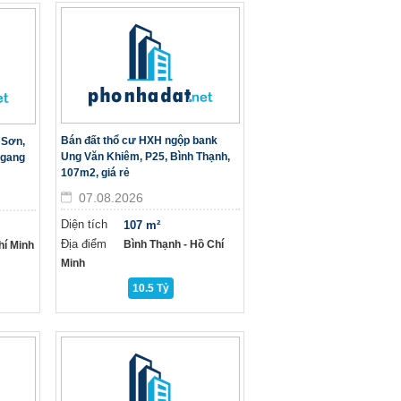
Bán đất thổ cư HXH ngộp bank
 Sơn,
Ung Văn Khiêm, P25, Bình Thạnh,
ngang
107m2, giá rẻ
07.08.2026
Diện tích
107 m²
Địa điểm
Bình Thạnh - Hồ Chí
hí Minh
Minh
10.5 Tỷ