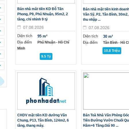
Bán nhà măt tiền KD Đỗ Tấn
Bán nhà mặt tiền kinh doanh
Phong, P9, Phú Nhuận, 95m2, 2
Văn Sỹ, P2, Tân Bình, 30m2, 
tầng, chỉ nhỉnh 9 tỷ
thu nhập ...
07.08.2026
07.08.2026
Diện tích
95 m²
Diện tích
30 m²
Địa điểm
Phú Nhuận - Hồ Chí
Địa điểm
Tân Bình - Hồ C
Minh
10.8 Triệu
9.5 Tỷ
CHDV mặt tiền KD đường Văn
Bán Toà Nhà Văn Phòng Góc
Chung, P13, Tân Bình, 124m2, 6
Tiền Đường Vườn Chuối Qu
tầng, thang máy.
Hầm+6 Tầng.Giá 90 ...