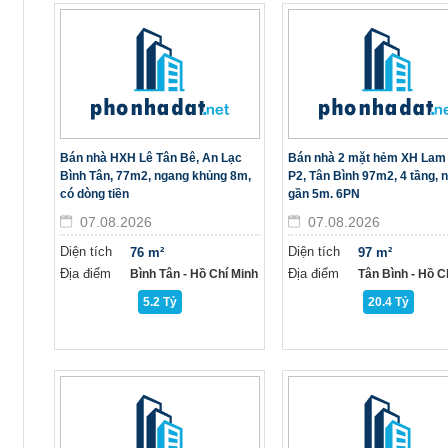
Bán nhà HXH Lê Tân Bê, An Lạc
Bán nhà 2 mặt hẻm XH Lam
Bình Tân, 77m2, ngang khủng 8m,
P2, Tân Bình 97m2, 4 tầng, 
có dòng tiền
gần 5m. 6PN
07.08.2026
07.08.2026
Diện tích
Diện tích
76 m²
97 m²
Địa điểm
Địa điểm
Bình Tân - Hồ Chí Minh
Tân Bình - Hồ C
5.2 Tỷ
20.4 Tỷ