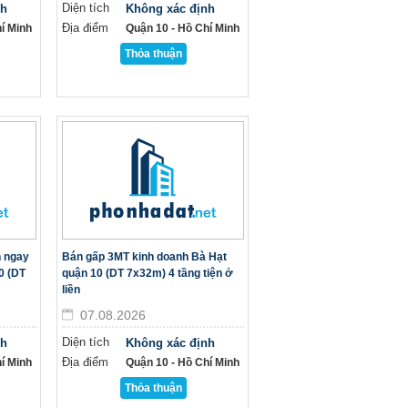
Diện tích
nh
Không xác định
Địa điểm
í Minh
Quận 10 - Hồ Chí Minh
Thỏa thuận
h ngay
Bán gấp 3MT kinh doanh Bà Hạt
0 (DT
quận 10 (DT 7x32m) 4 tầng tiện ở
liền
07.08.2026
Diện tích
nh
Không xác định
Địa điểm
í Minh
Quận 10 - Hồ Chí Minh
Thỏa thuận