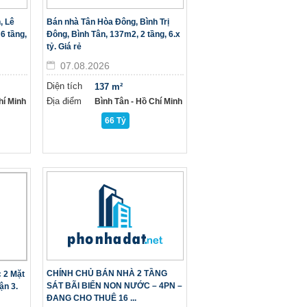
, Lê
Bán nhà Tân Hòa Đông, Bình Trị
6 tầng,
Đông, Bình Tân, 137m2, 2 tầng, 6.x
tỷ. Giá rẻ
07.08.2026
Diện tích
137 m²
Địa điểm
hí Minh
Bình Tân - Hồ Chí Minh
66 Tỷ
CHÍNH CHỦ BÁN NHÀ 2 TẦNG
 2 Mặt
SÁT BÃI BIỂN NON NƯỚC – 4PN –
ận 3.
ĐANG CHO THUÊ 16 ...