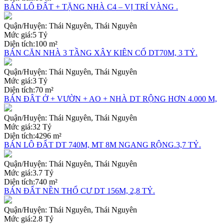
BÁN LÔ ĐẤT + TẶNG NHÀ C4 – VỊ TRÍ VÀNG .
Quận/Huyện:
Thái Nguyên, Thái Nguyên
Mức giá:
5 Tỷ
Diện tích:
100 m²
BÁN CĂN NHÀ 3 TẦNG XÂY KIÊN CỐ DT70M, 3 TỶ.
Quận/Huyện:
Thái Nguyên, Thái Nguyên
Mức giá:
3 Tỷ
Diện tích:
70 m²
BÁN ĐÂT Ở + VƯỜN + AO + NHÀ DT RỘNG HƠN 4.000 M,
Quận/Huyện:
Thái Nguyên, Thái Nguyên
Mức giá:
32 Tỷ
Diện tích:
4296 m²
BÁN LÔ ĐẤT DT 740M, MT 8M NGANG RỘNG.3,7 TỶ.
Quận/Huyện:
Thái Nguyên, Thái Nguyên
Mức giá:
3.7 Tỷ
Diện tích:
740 m²
BÁN ĐẤT NỀN THỔ CƯ DT 156M, 2,8 TỶ.
Quận/Huyện:
Thái Nguyên, Thái Nguyên
Mức giá:
2.8 Tỷ