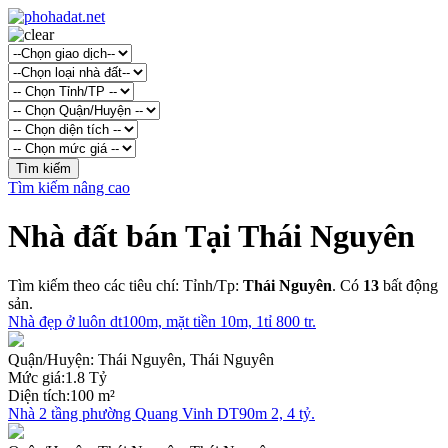
Tìm kiếm nâng cao
Nhà đất bán Tại Thái Nguyên
Tìm kiếm theo các tiêu chí: Tỉnh/Tp:
Thái Nguyên
. Có
13
bất động
sản.
Nhà đẹp ở luôn dt100m, mặt tiền 10m, 1tỉ 800 tr.
Quận/Huyện:
Thái Nguyên, Thái Nguyên
Mức giá:
1.8 Tỷ
Diện tích:
100 m²
Nhà 2 tầng phường Quang Vinh DT90m 2, 4 tỷ.