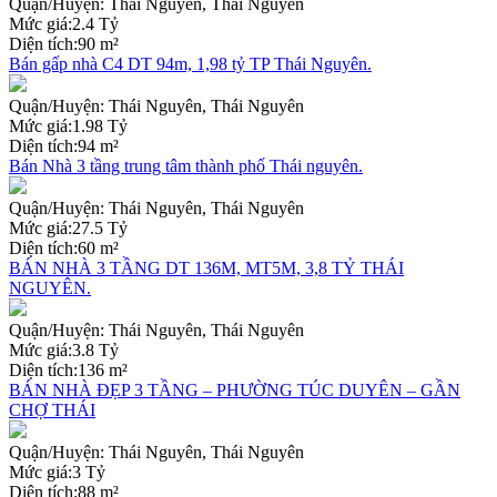
Quận/Huyện:
Thái Nguyên, Thái Nguyên
Mức giá:
2.4 Tỷ
Diện tích:
90 m²
Bán gấp nhà C4 DT 94m, 1,98 tỷ TP Thái Nguyên.
Quận/Huyện:
Thái Nguyên, Thái Nguyên
Mức giá:
1.98 Tỷ
Diện tích:
94 m²
Bán Nhà 3 tầng trung tâm thành phố Thái nguyên.
Quận/Huyện:
Thái Nguyên, Thái Nguyên
Mức giá:
27.5 Tỷ
Diện tích:
60 m²
BÁN NHÀ 3 TẦNG DT 136M, MT5M, 3,8 TỶ THÁI
NGUYÊN.
Quận/Huyện:
Thái Nguyên, Thái Nguyên
Mức giá:
3.8 Tỷ
Diện tích:
136 m²
BÁN NHÀ ĐẸP 3 TẦNG – PHƯỜNG TÚC DUYÊN – GẦN
CHỢ THÁI
Quận/Huyện:
Thái Nguyên, Thái Nguyên
Mức giá:
3 Tỷ
Diện tích:
88 m²