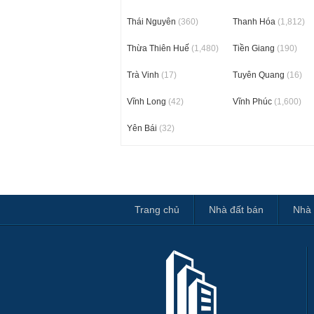
Thái Nguyên
(360)
Thanh Hóa
(1,812)
Thừa Thiên Huế
(1,480)
Tiền Giang
(190)
Trà Vinh
(17)
Tuyên Quang
(16)
Vĩnh Long
(42)
Vĩnh Phúc
(1,600)
Yên Bái
(32)
Trang chủ
Nhà đất bán
Nhà 