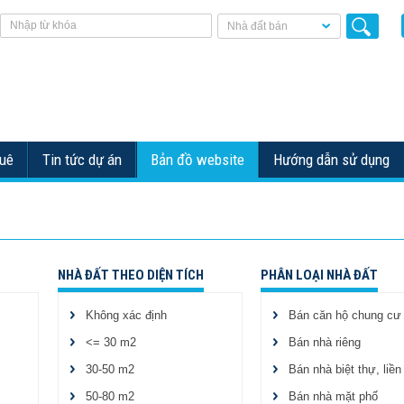
Nhà đất bán
huê
Tin tức dự án
Bản đồ website
Hướng dẫn sử dụng
NHÀ ĐẤT THEO DIỆN TÍCH
PHÂN LOẠI NHÀ ĐẤT
Không xác định
Bán căn hộ chung cư
<= 30 m2
Bán nhà riêng
30-50 m2
Bán nhà biệt thự, liền
50-80 m2
Bán nhà mặt phố