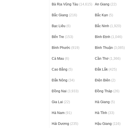
Bà Rịa Vũng Tàu
(14,615)
An Giang
(22)
Bắc Giang
(216)
Bắc Kạn
(5)
Bạc Liêu
(6)
Bắc Ninh
(1,920)
Bến Tre
(153)
Bình Định
(1,046)
Bình Phước
(919)
Bình Thuận
(3,085)
Cà Mau
(6)
Cần Thơ
(1,366)
Cao Bằng
(5)
Đắk Lắk
(425)
Đắk Nông
(34)
Điện Biên
(2)
Đồng Nai
(3,933)
Đồng Tháp
(26)
Gia Lai
(22)
Hà Giang
(5)
Hà Nam
(91)
Hà Tĩnh
(33)
Hải Dương
(235)
Hậu Giang
(116)