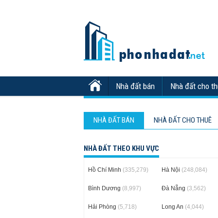
Nhà đất bán
Nhà đất cho t
NHÀ ĐẤT BÁN
NHÀ ĐẤT CHO THUÊ
NHÀ ĐẤT THEO KHU VỰC
Hồ Chí Minh
(335,279)
Hà Nội
(248,084)
Bình Dương
(8,997)
Đà Nẵng
(3,562)
Hải Phòng
(5,718)
Long An
(4,044)