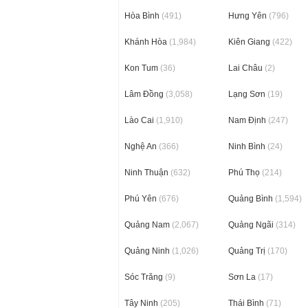
Hòa Bình
(491)
Hưng Yên
(796)
Khánh Hòa
(1,984)
Kiên Giang
(422)
Kon Tum
(36)
Lai Châu
(2)
Lâm Đồng
(3,058)
Lạng Sơn
(19)
Lào Cai
(1,910)
Nam Định
(247)
Nghệ An
(366)
Ninh Bình
(24)
Ninh Thuận
(632)
Phú Thọ
(214)
Phú Yên
(676)
Quảng Bình
(1,594)
Quảng Nam
(2,067)
Quảng Ngãi
(314)
Quảng Ninh
(1,026)
Quảng Trị
(170)
Sóc Trăng
(9)
Sơn La
(17)
Tây Ninh
(205)
Thái Bình
(71)