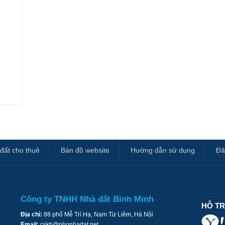
đất cho thuê
Bản đồ website
Hướng dẫn sử dụng
Đă
Công ty TNHH Nhà đất Bình Minh
HỖ T
Địa chỉ:
88 phố Mễ Trì Hạ, Nam Từ Liêm, Hà Nội
Email:
cskh@phonhadat.net