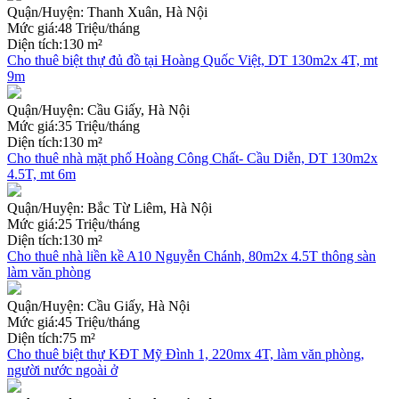
Quận/Huyện:
Thanh Xuân, Hà Nội
Mức giá:
48 Triệu/tháng
Diện tích:
130 m²
Cho thuê biệt thự đủ đồ tại Hoàng Quốc Việt, DT 130m2x 4T, mt
9m
Quận/Huyện:
Cầu Giấy, Hà Nội
Mức giá:
35 Triệu/tháng
Diện tích:
130 m²
Cho thuê nhà mặt phố Hoàng Công Chất- Cầu Diễn, DT 130m2x
4.5T, mt 6m
Quận/Huyện:
Bắc Từ Liêm, Hà Nội
Mức giá:
25 Triệu/tháng
Diện tích:
130 m²
Cho thuê nhà liền kề A10 Nguyễn Chánh, 80m2x 4.5T thông sàn
làm văn phòng
Quận/Huyện:
Cầu Giấy, Hà Nội
Mức giá:
45 Triệu/tháng
Diện tích:
75 m²
Cho thuê biệt thự KĐT Mỹ Đình 1, 220mx 4T, làm văn phòng,
người nước ngoài ở