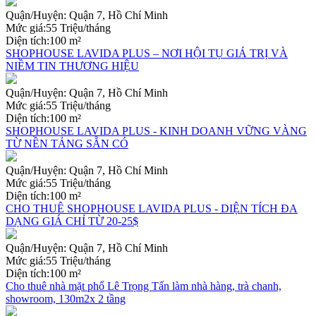
Quận/Huyện:
Quận 7, Hồ Chí Minh
Mức giá:
55 Triệu/tháng
Diện tích:
100 m²
SHOPHOUSE LAVIDA PLUS – NƠI HỘI TỤ GIÁ TRỊ VÀ
NIỀM TIN THƯƠNG HIỆU
Quận/Huyện:
Quận 7, Hồ Chí Minh
Mức giá:
55 Triệu/tháng
Diện tích:
100 m²
SHOPHOUSE LAVIDA PLUS - KINH DOANH VỮNG VÀNG
TỪ NỀN TẢNG SẴN CÓ
Quận/Huyện:
Quận 7, Hồ Chí Minh
Mức giá:
55 Triệu/tháng
Diện tích:
100 m²
CHO THUÊ SHOPHOUSE LAVIDA PLUS - DIỆN TÍCH ĐA
DẠNG GIÁ CHỈ TỪ 20-25$
Quận/Huyện:
Quận 7, Hồ Chí Minh
Mức giá:
55 Triệu/tháng
Diện tích:
100 m²
Cho thuê nhà mặt phố Lê Trọng Tấn làm nhà hàng, trà chanh,
showroom, 130m2x 2 tầng