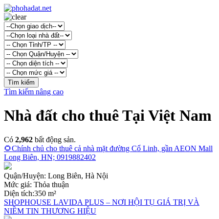
Tìm kiếm nâng cao
Nhà đất cho thuê Tại Việt Nam
Có
2,962
bất động sản.
🌻Chính chủ cho thuê cả nhà mặt đường Cổ Linh, gần AEON Mall
Long Biên, HN; 0919882402
Quận/Huyện:
Long Biên, Hà Nội
Mức giá:
Thỏa thuận
Diện tích:
350 m²
SHOPHOUSE LAVIDA PLUS – NƠI HỘI TỤ GIÁ TRỊ VÀ
NIỀM TIN THƯƠNG HIỆU