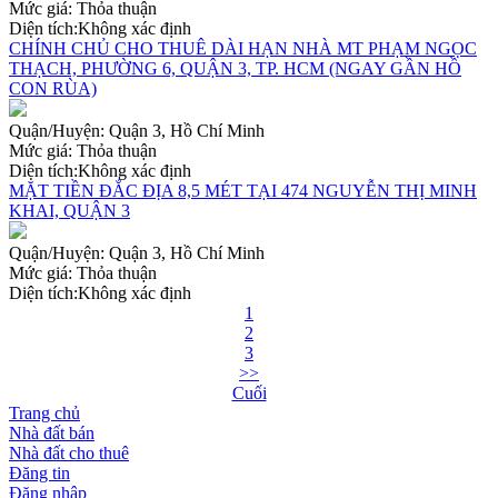
Mức giá:
Thỏa thuận
Diện tích:
Không xác định
CHÍNH CHỦ CHO THUÊ DÀI HẠN NHÀ MT PHẠM NGỌC
THẠCH, PHƯỜNG 6, QUẬN 3, TP. HCM (NGAY GẦN HỒ
CON RÙA)
Quận/Huyện:
Quận 3, Hồ Chí Minh
Mức giá:
Thỏa thuận
Diện tích:
Không xác định
MẶT TIỀN ĐẮC ĐỊA 8,5 MÉT TẠI 474 NGUYỄN THỊ MINH
KHAI, QUẬN 3
Quận/Huyện:
Quận 3, Hồ Chí Minh
Mức giá:
Thỏa thuận
Diện tích:
Không xác định
1
2
3
>>
Cuối
Trang chủ
Nhà đất bán
Nhà đất cho thuê
Đăng tin
Đăng nhập