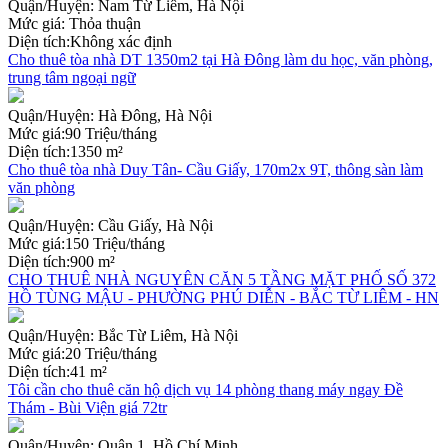
Quận/Huyện:
Nam Từ Liêm, Hà Nội
Mức giá:
Thỏa thuận
Diện tích:
Không xác định
Cho thuê tòa nhà DT 1350m2 tại Hà Đông làm du học, văn phòng,
trung tâm ngoại ngữ
Quận/Huyện:
Hà Đông, Hà Nội
Mức giá:
90 Triệu/tháng
Diện tích:
1350 m²
Cho thuê tòa nhà Duy Tân- Cầu Giấy, 170m2x 9T, thông sàn làm
văn phòng
Quận/Huyện:
Cầu Giấy, Hà Nội
Mức giá:
150 Triệu/tháng
Diện tích:
900 m²
CHO THUÊ NHÀ NGUYÊN CĂN 5 TẦNG MẶT PHỐ SỐ 372
HỒ TÙNG MẬU - PHƯỜNG PHÚ DIỄN - BẮC TỪ LIÊM - HN
Quận/Huyện:
Bắc Từ Liêm, Hà Nội
Mức giá:
20 Triệu/tháng
Diện tích:
41 m²
Tôi cần cho thuê căn hộ dịch vụ 14 phòng thang máy ngay Đề
Thám - Bùi Viện giá 72tr
Quận/Huyện:
Quận 1, Hồ Chí Minh