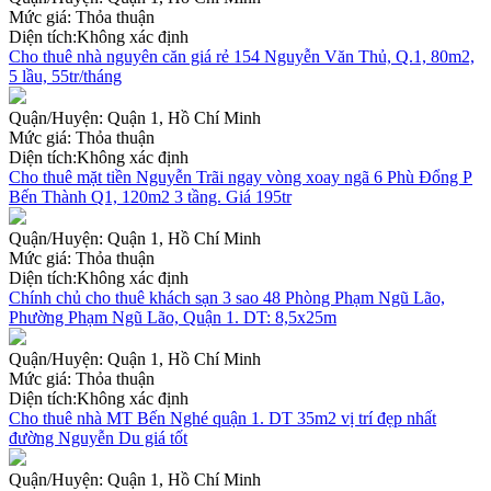
Mức giá:
Thỏa thuận
Diện tích:
Không xác định
Cho thuê nhà nguyên căn giá rẻ 154 Nguyễn Văn Thủ, Q.1, 80m2,
5 lầu, 55tr/tháng
Quận/Huyện:
Quận 1, Hồ Chí Minh
Mức giá:
Thỏa thuận
Diện tích:
Không xác định
Cho thuê mặt tiền Nguyễn Trãi ngay vòng xoay ngã 6 Phù Đổng P
Bến Thành Q1, 120m2 3 tầng. Giá 195tr
Quận/Huyện:
Quận 1, Hồ Chí Minh
Mức giá:
Thỏa thuận
Diện tích:
Không xác định
Chính chủ cho thuê khách sạn 3 sao 48 Phòng Phạm Ngũ Lão,
Phường Phạm Ngũ Lão, Quận 1. DT: 8,5x25m
Quận/Huyện:
Quận 1, Hồ Chí Minh
Mức giá:
Thỏa thuận
Diện tích:
Không xác định
Cho thuê nhà MT Bến Nghé quận 1. DT 35m2 vị trí đẹp nhất
đường Nguyễn Du giá tốt
Quận/Huyện:
Quận 1, Hồ Chí Minh