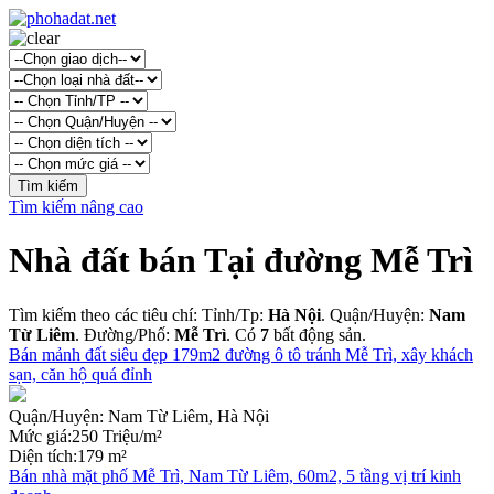
Tìm kiếm nâng cao
Nhà đất bán Tại đường Mễ Trì
Tìm kiếm theo các tiêu chí: Tỉnh/Tp:
Hà Nội
. Quận/Huyện:
Nam
Từ Liêm
. Đường/Phố:
Mễ Trì
. Có
7
bất động sản.
Bán mảnh đất siêu đẹp 179m2 đường ô tô tránh Mễ Trì, xây khách
sạn, căn hộ quá đỉnh
Quận/Huyện:
Nam Từ Liêm, Hà Nội
Mức giá:
250 Triệu/m²
Diện tích:
179 m²
Bán nhà mặt phố Mễ Trì, Nam Từ Liêm, 60m2, 5 tầng vị trí kinh