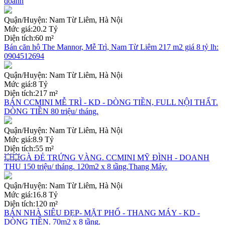
doanh
Quận/Huyện:
Nam Từ Liêm, Hà Nội
Mức giá:
20.2 Tỷ
Diện tích:
60 m²
Bán căn hộ The Mannor, Mễ Trì, Nam Từ Liêm 217 m2 giá 8 tỷ lh:
0904512694
Quận/Huyện:
Nam Từ Liêm, Hà Nội
Mức giá:
8 Tỷ
Diện tích:
217 m²
BÁN CCMINI MỄ TRÌ - KD - DÒNG TIỀN, FULL NỘI THẤT.
DÒNG TIỀN 80 triệu/ tháng.
Quận/Huyện:
Nam Từ Liêm, Hà Nội
Mức giá:
8.9 Tỷ
Diện tích:
55 m²
💥💥GÀ ĐẺ TRỨNG VÀNG. CCMINI MỸ ĐÌNH - DOANH
THU 150 triệu/ tháng. 120m2 x 8 tầng.Thang Máy.
Quận/Huyện:
Nam Từ Liêm, Hà Nội
Mức giá:
16.8 Tỷ
Diện tích:
120 m²
BÁN NHÀ SIÊU ĐẸP- MẶT PHỐ - THANG MÁY - KD -
DÒNG TIỀN. 70m2 x 8 tầng.