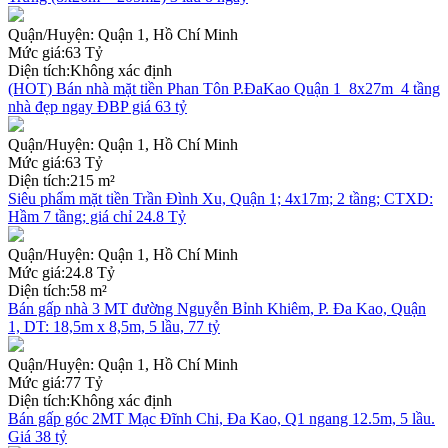
Quận/Huyện:
Quận 1, Hồ Chí Minh
Mức giá:
63 Tỷ
Diện tích:
Không xác định
(HOT) Bán nhà mặt tiền Phan Tôn P.ĐaKao Quận 1_8x27m_4 tầng
nhà đẹp ngay ĐBP giá 63 tỷ
Quận/Huyện:
Quận 1, Hồ Chí Minh
Mức giá:
63 Tỷ
Diện tích:
215 m²
Siêu phẩm mặt tiền Trần Đình Xu, Quận 1; 4x17m; 2 tầng; CTXD:
Hầm 7 tầng; giá chỉ 24.8 Tỷ
Quận/Huyện:
Quận 1, Hồ Chí Minh
Mức giá:
24.8 Tỷ
Diện tích:
58 m²
Bán gấp nhà 3 MT đường Nguyễn Bỉnh Khiêm, P. Đa Kao, Quận
1, DT: 18,5m x 8,5m, 5 lầu, 77 tỷ
Quận/Huyện:
Quận 1, Hồ Chí Minh
Mức giá:
77 Tỷ
Diện tích:
Không xác định
Bán gấp góc 2MT Mạc Đĩnh Chi, Đa Kao, Q1 ngang 12.5m, 5 lầu.
Giá 38 tỷ