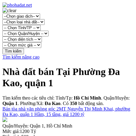
Tìm kiếm nâng cao
Nhà đất bán Tại Phường Đa
Kao, quận 1
Tìm kiếm theo các tiêu chí: Tỉnh/Tp:
Hồ Chí Minh
. Quận/Huyện:
Quận 1
. Phường/Xã:
Đa Kao
. Có
350
bất động sản.
Bán tòa nhà văn phòng góc 2MT Nguyễn Thị Minh Khai, phường
Đa Kao, quận 1 Hầm, 15 tầng, giá 1200 tỷ
Quận/Huyện:
Quận 1, Hồ Chí Minh
Mức giá:
1200 Tỷ