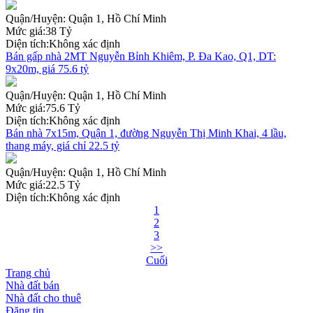
Quận/Huyện:
Quận 1, Hồ Chí Minh
Mức giá:
38 Tỷ
Diện tích:
Không xác định
Bán gấp nhà 2MT Nguyễn Bỉnh Khiêm, P. Đa Kao, Q1, DT:
9x20m, giá 75.6 tỷ
Quận/Huyện:
Quận 1, Hồ Chí Minh
Mức giá:
75.6 Tỷ
Diện tích:
Không xác định
Bán nhà 7x15m, Quận 1, đường Nguyễn Thị Minh Khai, 4 lầu,
thang máy, giá chỉ 22.5 tỷ
Quận/Huyện:
Quận 1, Hồ Chí Minh
Mức giá:
22.5 Tỷ
Diện tích:
Không xác định
1
2
3
>>
Cuối
Trang chủ
Nhà đất bán
Nhà đất cho thuê
Đăng tin