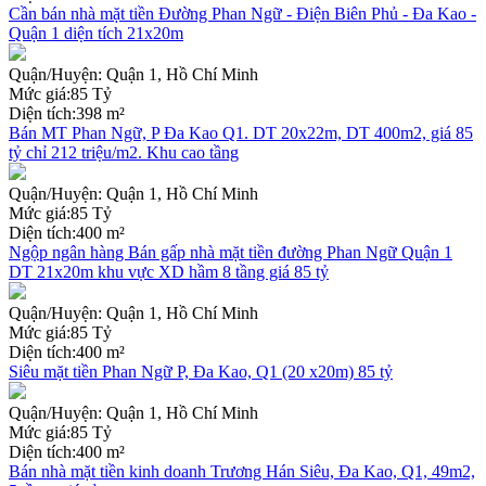
Cần bán nhà mặt tiền Đường Phan Ngữ - Điện Biên Phủ - Đa Kao -
Quận 1 diện tích 21x20m
Quận/Huyện:
Quận 1, Hồ Chí Minh
Mức giá:
85 Tỷ
Diện tích:
398 m²
Bán MT Phan Ngữ, P Đa Kao Q1. DT 20x22m, DT 400m2, giá 85
tỷ chỉ 212 triệu/m2. Khu cao tầng
Quận/Huyện:
Quận 1, Hồ Chí Minh
Mức giá:
85 Tỷ
Diện tích:
400 m²
Ngộp ngân hàng Bán gấp nhà mặt tiền đường Phan Ngữ Quận 1
DT 21x20m khu vực XD hầm 8 tầng giá 85 tỷ
Quận/Huyện:
Quận 1, Hồ Chí Minh
Mức giá:
85 Tỷ
Diện tích:
400 m²
Siêu mặt tiền Phan Ngữ P, Đa Kao, Q1 (20 x20m) 85 tỷ
Quận/Huyện:
Quận 1, Hồ Chí Minh
Mức giá:
85 Tỷ
Diện tích:
400 m²
Bán nhà mặt tiền kinh doanh Trương Hán Siêu, Đa Kao, Q1, 49m2,