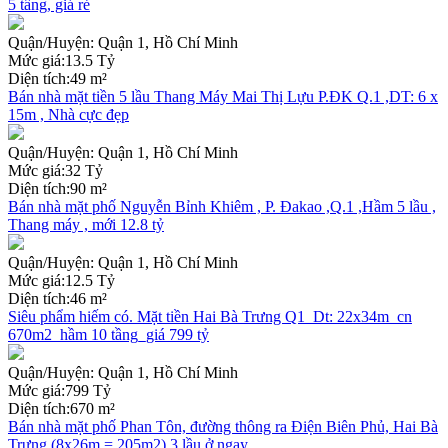
5 tầng, giá rẻ
Quận/Huyện:
Quận 1, Hồ Chí Minh
Mức giá:
13.5 Tỷ
Diện tích:
49 m²
Bán nhà mặt tiền 5 lầu Thang Máy Mai Thị Lựu P.ĐK Q.1 ,DT: 6 x
15m , Nhà cực đẹp
Quận/Huyện:
Quận 1, Hồ Chí Minh
Mức giá:
32 Tỷ
Diện tích:
90 m²
Bán nhà mặt phố Nguyễn Bỉnh Khiêm , P. Đakao ,Q.1 ,Hầm 5 lầu ,
Thang máy , mới 12.8 tỷ
Quận/Huyện:
Quận 1, Hồ Chí Minh
Mức giá:
12.5 Tỷ
Diện tích:
46 m²
Siêu phẩm hiếm có. Mặt tiền Hai Bà Trưng Q1_Dt: 22x34m_cn
670m2_hầm 10 tầng_giá 799 tỷ
Quận/Huyện:
Quận 1, Hồ Chí Minh
Mức giá:
799 Tỷ
Diện tích:
670 m²
Bán nhà mặt phố Phan Tôn, đường thông ra Điện Biên Phủ, Hai Bà
Trưng (8x26m = 205m2) 3 lầu ở ngay