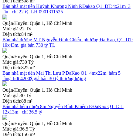
Diện tích:
508 m²
Bán nhà mặt tiền Huỳnh Khương Ninh P.Đakao Q1_DT:4x21m_3
lầu_ chỉ 22 tỷ_LH 0901311525
Quận/Huyện:
Quận 1, Hồ Chí Minh
Mức giá:
22 Tỷ
Diện tích:
84 m²
Bán nhà đường MT Nguyễn Đình Chiểu, phường Đa Kao, Q1. DT:
19x43m, gía bán 730 tỷ TL
Quận/Huyện:
Quận 1, Hồ Chí Minh
Mức giá:
730 Tỷ
Diện tích:
825 m²
Bán nhà mặt tiền Mai Thị Lựu P.ĐaKao Q1_4mx22m_hầm 5
tầng_hđt 4200$ giá bán 30 tỷ thương lượng
Quận/Huyện:
Quận 1, Hồ Chí Minh
Mức giá:
30 Tỷ
Diện tích:
88 m²
Bán nhà hẻm nhựa 8m Nguyễn Bỉnh Khiêm P.ĐaKao Q1_DT:
12x13m_ chỉ 36.5 tỷ
Quận/Huyện:
Quận 1, Hồ Chí Minh
Mức giá:
36.5 Tỷ
Diện tích:
156 m²