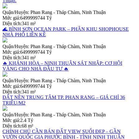
Thuận.
Quận/Huyện:
Phan Rang - Tháp Chàm, Ninh Thuận
Mức giá:
6499999744 Tỷ
Diện tích:
341 m²
🌊 BÌNH SƠN OCEAN PARK – PHÂN KHU SHOPHOUSE
NHÀ PHỐ LIỀN KỀ
Quận/Huyện:
Phan Rang - Tháp Chàm, Ninh Thuận
Mức giá:
6499999744 Tỷ
Diện tích:
341 m²
🔥 KHÁNH HÒA – NINH THUẬN SÁT NHẬP: CƠ HỘI
VÀNG CHO NHÀ ĐẦU TƯ 🔥
Quận/Huyện:
Phan Rang - Tháp Chàm, Ninh Thuận
Mức giá:
6499999744 Tỷ
Diện tích:
341 m²
ĐẤT NỀN TRUNG TÂM TP. PHAN RANG – GIÁ CHỈ 36
TRIỆU/M2
Quận/Huyện:
Phan Rang - Tháp Chàm, Ninh Thuận
Mức giá:
2.4 Tỷ
Diện tích:
68 m²
CHÍNH CHỦ CẦN BÁN ĐẤT VIEW SUỐI ĐẸP – GẦN
VƯỜN QUỐC GIA PHƯỚC BÌNH - TỈNH NINH THUẬN