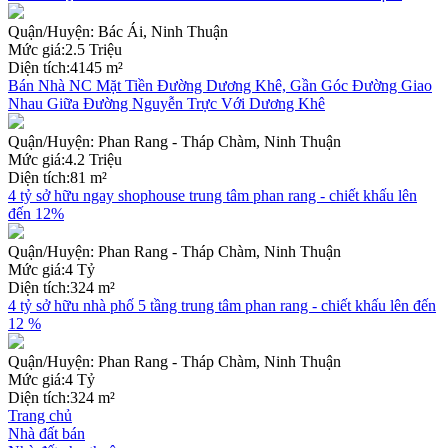
Quận/Huyện:
Bác Ái, Ninh Thuận
Mức giá:
2.5 Triệu
Diện tích:
4145 m²
Bán Nhà NC Mặt Tiền Đường Dương Khê, Gần Góc Đường Giao
Nhau Giữa Đường Nguyễn Trực Với Dương Khê
Quận/Huyện:
Phan Rang - Tháp Chàm, Ninh Thuận
Mức giá:
4.2 Triệu
Diện tích:
81 m²
4 tỷ sở hữu ngay shophouse trung tâm phan rang - chiết khấu lên
đến 12%
Quận/Huyện:
Phan Rang - Tháp Chàm, Ninh Thuận
Mức giá:
4 Tỷ
Diện tích:
324 m²
4 tỷ sở hữu nhà phố 5 tầng trung tâm phan rang - chiết khấu lên đến
12 %
Quận/Huyện:
Phan Rang - Tháp Chàm, Ninh Thuận
Mức giá:
4 Tỷ
Diện tích:
324 m²
Trang chủ
Nhà đất bán