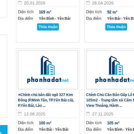
20.01.2026
26.04.2026
Diện tích
Diện tích
169 m²
92 m²
Địa điểm
Địa điểm
Yên Bình - Yên Bái
Yên Bái - Yên B
Thỏa thuận
Thỏa thuận
⭐Chính chủ bán đất ngõ 327 Kim
Chính Chủ Cần Bán Gấp Lô 
Đồng (P.Minh Tân, TP.Yên Bái cũ),
105m2 - Trung tâm xã Cẩm 
P.Yên Bái, Lào ...
View Thoáng, Hành ...
12.08.2025
27.11.2025
Diện tích
Diện tích
100 m²
105 m²
Địa điểm
Địa điểm
Yên Bái - Yên Bái
Yên Bình - Yên 
u