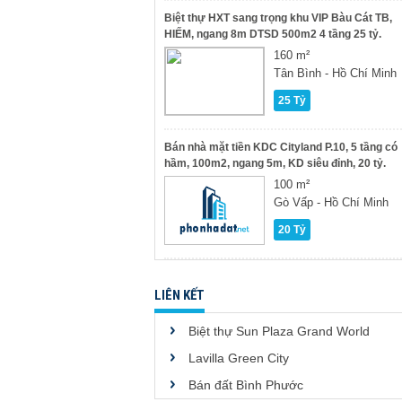
Biệt thự HXT sang trọng khu VIP Bàu Cát TB,
HIẾM, ngang 8m DTSD 500m2 4 tầng 25 tỷ.
160 m²
Tân Bình - Hồ Chí Minh
25 Tỷ
Bán nhà mặt tiền KDC Cityland P.10, 5 tầng có
hầm, 100m2, ngang 5m, KD siêu đỉnh, 20 tỷ.
100 m²
Gò Vấp - Hồ Chí Minh
20 Tỷ
LIÊN KẾT
Biệt thự Sun Plaza Grand World
Lavilla Green City
Bán đất Bình Phước