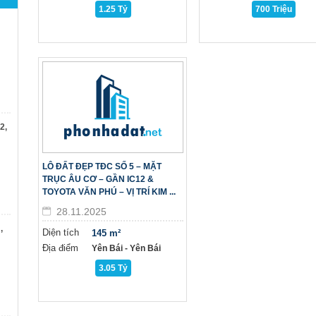
1.25 Tỷ
700 Triệu
2,
LÔ ĐẤT ĐẸP TĐC SỐ 5 – MẶT
TRỤC ÂU CƠ – GẦN IC12 &
TOYOTA VĂN PHÚ – VỊ TRÍ KIM ...
28.11.2025
,
Diện tích
145 m²
Địa điểm
Yên Bái - Yên Bái
3.05 Tỷ