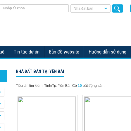
Nhà đất bán
huê
Tin tức dự án
Bản đồ website
Hướng dẫn sử dụng
NHÀ ĐẤT BÁN TẠI YÊN BÁI
Tiêu chí tìm kiếm: Tỉnh/Tp: Yên Bái.
Có
10
bất động sản.