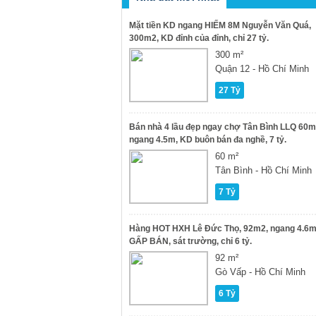
Mặt tiền KD ngang HIẾM 8M Nguyễn Văn Quá,
300m2, KD đỉnh của đỉnh, chỉ 27 tỷ.
300 m²
Quận 12 - Hồ Chí Minh
27 Tỷ
Bán nhà 4 lầu đẹp ngay chợ Tân Bình LLQ 60m
ngang 4.5m, KD buôn bán đa nghề, 7 tỷ.
60 m²
Tân Bình - Hồ Chí Minh
7 Tỷ
Hàng HOT HXH Lê Đức Thọ, 92m2, ngang 4.6m
GẤP BÁN, sát trường, chỉ 6 tỷ.
92 m²
Gò Vấp - Hồ Chí Minh
6 Tỷ