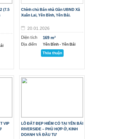
2 (7.5
Chính chủ Bán nhà Gần UBND Xã
n
Xuân Lai, Yên Bình, Yên Bái.
20.01.2026
Diện tích
169 m²
Địa điểm
Yên Bình - Yên Bái
ái
Thỏa thuận
T VIP
LÔ ĐẤT ĐẸP HIẾM CÓ TẠI YÊN BÁI
Ơ
RIVERSIDE – PHÙ HỢP Ở, KINH
DOANH VÀ ĐẦU TƯ