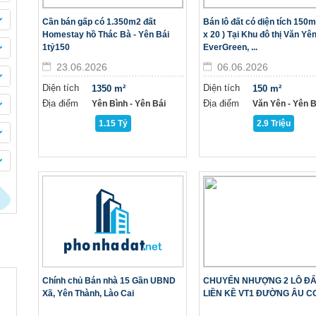
Cần bán gấp có 1.350m2 đất
Bán lô đất có diện tích 150m
Homestay hồ Thác Bà - Yên Bái
x 20 ) Tại Khu đô thị Văn Yê
1tỷ150
EverGreen, ...
23.06.2026
06.06.2026
Diện tích
Diện tích
1350 m²
150 m²
Địa điểm
Địa điểm
Yên Bình - Yên Bái
Văn Yên - Yên B
1.15 Tỷ
2.9 Triệu
Chính chủ Bán nhà 15 Gần UBND
CHUYỂN NHƯỢNG 2 LÔ ĐẤ
Xã, Yên Thành, Lào Cai
LIỀN KỀ VT1 ĐƯỜNG ÂU C