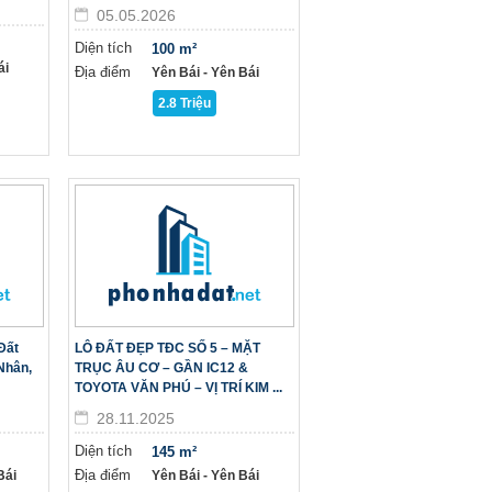
05.05.2026
Diện tích
100 m²
ái
Địa điểm
Yên Bái - Yên Bái
2.8 Triệu
Đất
LÔ ĐẤT ĐẸP TĐC SỐ 5 – MẶT
Nhân,
TRỤC ÂU CƠ – GẦN IC12 &
TOYOTA VĂN PHÚ – VỊ TRÍ KIM ...
28.11.2025
Diện tích
145 m²
Địa điểm
Bái
Yên Bái - Yên Bái