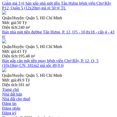
Giảm giá 3 tỷ bán gấp nhà mặt tiền Tân Hưng bệnh viện Chợ Rẫy
P12, Quận 5 (12x20m) giá rẻ 50 tỷ TL
Quận/Huyện:
Quận 5, Hồ Chí Minh
Mức giá:
50 Tỷ
Diện tích:
240 m²
Bán nhà mặt tiền đường Tân Hưng, P. 12, Q5 - 10,8x18 - cấp 4 - 43
tỷ
Quận/Huyện:
Quận 5, Hồ Chí Minh
Mức giá:
43 Tỷ
Diện tích:
195.48 m²
Bán gấp căn mặt tiền ngay bệnh viên Chợ Rẫy, P. 12, Q. 5
(10x18m) CN: 181m2 giá sốc 49,9 tỷ
Quận/Huyện:
Quận 5, Hồ Chí Minh
Mức giá:
49.9 Tỷ
Diện tích:
181 m²
Trang chủ
Nhà đất bán
Nhà đất cho thuê
Đăng tin
Đăng nhập
Đăng ký