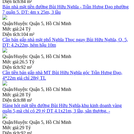
Diện tích:
84 m²
Bán nhà mặt tiền đường Bùi Hữu Nghĩa - Trần Hưng Đạo phường
7 quận 5. DT: 4m x 25m, 3 lầu
Quận/Huyện:
Quận 5, Hồ Chí Minh
Mức giá:
24 Tỷ
Diện tích:
104 m²
Cần bán gấp nhà mặt phố Nghĩa Thục ngay Bùi Hữu Nghĩa, Q. 5,
DT: 4.2x22m, hẻm hậu 10m
Quận/Huyện:
Quận 5, Hồ Chí Minh
Mức giá:
26.5 Tỷ
Diện tích:
92 m²
Cần tiền bán gấp nhà MT Bùi Hữu Nghĩa góc Trần Hưng Đạo,
4*22m giá chỉ 28tỷ TL
Quận/Huyện:
Quận 5, Hồ Chí Minh
Mức giá:
28 Tỷ
Diện tích:
88 m²
Hàng hót mặt tiền đường Bùi Hữu Nghĩa,khu kinh doanh vàng
quận 5,mà chỉ có 29 tỷ DT 4.1x21m, 3 lầu, sân thượng. -
Quận/Huyện:
Quận 5, Hồ Chí Minh
Mức giá:
29 Tỷ
Diện tích:
92 m²