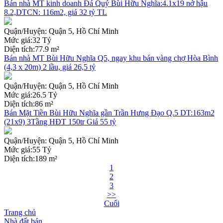
Bán nhà MT kinh doanh Đá Quý Bùi Hữu Nghĩa:4.1x19 nở hậu
8.2,DTCN: 116m2, giá 32 tỷ TL
Quận/Huyện:
Quận 5, Hồ Chí Minh
Mức giá:
32 Tỷ
Diện tích:
77.9 m²
Bán nhà MT Bùi Hữu Nghĩa Q5, ngay khu bán vàng chợ Hòa Bình
(4,3 x 20m) 2 lầu, giá 26,5 tỷ
Quận/Huyện:
Quận 5, Hồ Chí Minh
Mức giá:
26.5 Tỷ
Diện tích:
86 m²
Bán Mặt Tiền Bùi Hữu Nghĩa gần Trần Hưng Đạo Q.5 DT:163m2
(21x9) 3Tầng HĐT 150tr Giá 55 tỷ
Quận/Huyện:
Quận 5, Hồ Chí Minh
Mức giá:
55 Tỷ
Diện tích:
189 m²
1
2
3
>>
Cuối
Trang chủ
Nhà đất bán