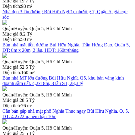
Mức giá:
19.7 Tỷ
Diện tích:
93 m²
Nhà đẹp 3 lầu đường Bùi Hữu Nghĩa, phường 7, Quận 5, giá cực
sốc
Quận/Huyện:
Quận 5, Hồ Chí Minh
Mức giá:
8.2 Tỷ
Diện tích:
50 m²
Bán nhà mặt tiền đường Bùi Hữu Nghĩa, Trần Hưng Đạo, Quận 5,
DT: 8m x 20m, 2 lầu, HĐT: 160tr/tháng
Quận/Huyện:
Quận 5, Hồ Chí Minh
Mức giá:
52.5 Tỷ
Diện tích:
160 m²
Bán nhà MT lớn đường Bùi Hữu Nghĩa Q5, khu bán vàng kinh
doanh sầm uất. 4,2x18m, 3 lầu ST, 28,3 tỷ
Quận/Huyện:
Quận 5, Hồ Chí Minh
Mức giá:
28.5 Tỷ
Diện tích:
76 m²
Cần bán gấp nhà mặt phố Nghĩa Thục ngay Bùi Hữu Nghĩa, Q. 5,
DT: 4.2x22m, hẻm hậu 10m
Quận/Huyện:
Quận 5, Hồ Chí Minh
Mức giá:
25.5 Tỷ