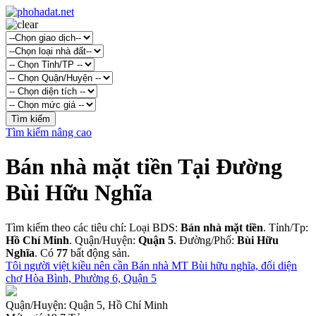
Tìm kiếm nâng cao
Bán nhà mặt tiền Tại Đường
Bùi Hữu Nghĩa
Tìm kiếm theo các tiêu chí: Loại BDS:
Bán nhà mặt tiền
. Tỉnh/Tp:
Hồ Chí Minh
. Quận/Huyện:
Quận 5
. Đường/Phố:
Bùi Hữu
Nghĩa
. Có
77
bất động sản.
Tôi người việt kiều nên cần Bán nhà MT Bùi hữu nghĩa, đối diện
chợ Hòa Bình, Phường 6, Quận 5
Quận/Huyện:
Quận 5, Hồ Chí Minh