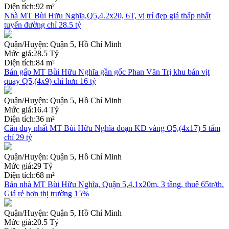
Diện tích:
92 m²
Nhà MT Bùi Hữu Nghĩa,Q5,4.2x20, 6T, vị trí đẹp giá thấp nhất
tuyến đường chỉ 28.5 tỷ
Quận/Huyện:
Quận 5, Hồ Chí Minh
Mức giá:
28.5 Tỷ
Diện tích:
84 m²
Bán gấp MT Bùi Hữu Nghĩa gần gốc Phan Văn Trị khu bán vịt
quay Q5,(4x9) chỉ hơn 16 tỷ
Quận/Huyện:
Quận 5, Hồ Chí Minh
Mức giá:
16.4 Tỷ
Diện tích:
36 m²
Căn duy nhất MT Bùi Hữu Nghĩa đoạn KD vàng Q5,(4x17) 5 tấm
chỉ 29 tỷ
Quận/Huyện:
Quận 5, Hồ Chí Minh
Mức giá:
29 Tỷ
Diện tích:
68 m²
Bán nhà MT Bùi Hữu Nghĩa, Quận 5,4.1x20m, 3 tầng, thuê 65tr/th.
Giá rẻ hơn thị trường 15%
Quận/Huyện:
Quận 5, Hồ Chí Minh
Mức giá:
20.5 Tỷ