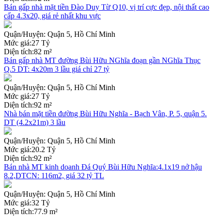
Bán gấp nhà mặt tiền Đào Duy Từ Q10, vị trí cực đẹp, nội thất cao
cấp 4.3x20, giá rẻ nhất khu vực
Quận/Huyện:
Quận 5, Hồ Chí Minh
Mức giá:
27 Tỷ
Diện tích:
82 m²
Bán gấp nhà MT đường Bùi Hữu NGhĩa đoạn gần NGhĩa Thục
Q.5 DT: 4x20m 3 lầu giá chỉ 27 tỷ
Quận/Huyện:
Quận 5, Hồ Chí Minh
Mức giá:
27 Tỷ
Diện tích:
92 m²
Nhà bán mặt tiền đường Bùi Hữu Nghĩa - Bạch Vân, P. 5, quận 5.
DT (4.2x21m) 3 lầu
Quận/Huyện:
Quận 5, Hồ Chí Minh
Mức giá:
20.2 Tỷ
Diện tích:
92 m²
Bán nhà MT kinh doanh Đá Quý Bùi Hữu Nghĩa:4.1x19 nở hậu
8.2,DTCN: 116m2, giá 32 tỷ TL
Quận/Huyện:
Quận 5, Hồ Chí Minh
Mức giá:
32 Tỷ
Diện tích:
77.9 m²