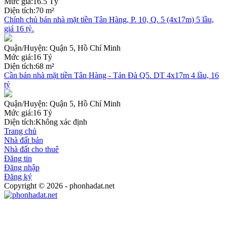
Mức giá:
16.5 Tỷ
Diện tích:
70 m²
Chính chủ bán nhà mặt tiền Tân Hàng, P. 10, Q. 5 (4x17m) 5 lầu,
giá 16 tỷ.
Quận/Huyện:
Quận 5, Hồ Chí Minh
Mức giá:
16 Tỷ
Diện tích:
68 m²
Cần bán nhà mặt tiền Tân Hàng - Tản Đà Q5. DT 4x17m 4 lầu, 16
tỷ
Quận/Huyện:
Quận 5, Hồ Chí Minh
Mức giá:
16 Tỷ
Diện tích:
Không xác định
Trang chủ
Nhà đất bán
Nhà đất cho thuê
Đăng tin
Đăng nhập
Đăng ký
Copyright © 2026 - phonhadat.net