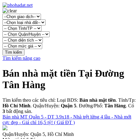
Tìm kiếm nâng cao
Bán nhà mặt tiền Tại Đường
Tân Hàng
Tìm kiếm theo các tiêu chí: Loại BDS:
Bán nhà mặt tiền
. Tỉnh/Tp:
Hồ Chí Minh
. Quận/Huyện:
Quận 5
. Đường/Phố:
Tân Hàng
. Có
3
bất động sản.
Bán nhà MT Quận 5 - DT 3.9x18 - Nhà trệt lửng 4 lầu - Nhà mới
cực đẹp - Giá chỉ 16,5 tỷ! ( Giá ĐT )
Quận/Huyện:
Quận 5, Hồ Chí Minh