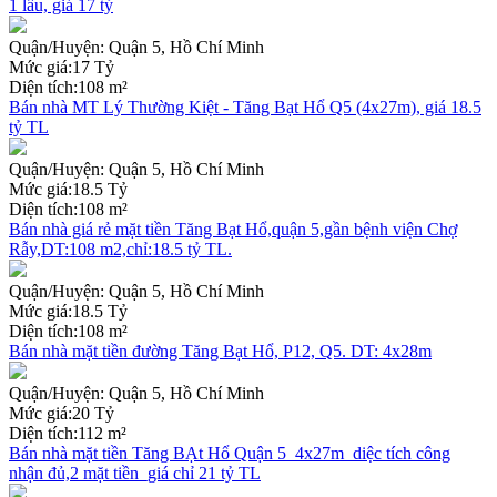
1 lầu, giá 17 tỷ
Quận/Huyện:
Quận 5, Hồ Chí Minh
Mức giá:
17 Tỷ
Diện tích:
108 m²
Bán nhà MT Lý Thường Kiệt - Tăng Bạt Hổ Q5 (4x27m), giá 18.5
tỷ TL
Quận/Huyện:
Quận 5, Hồ Chí Minh
Mức giá:
18.5 Tỷ
Diện tích:
108 m²
Bán nhà giá rẻ mặt tiền Tăng Bạt Hổ,quận 5,gần bệnh viện Chợ
Rẫy,DT:108 m2,chỉ:18.5 tỷ TL.
Quận/Huyện:
Quận 5, Hồ Chí Minh
Mức giá:
18.5 Tỷ
Diện tích:
108 m²
Bán nhà mặt tiền đường Tăng Bạt Hổ, P12, Q5. DT: 4x28m
Quận/Huyện:
Quận 5, Hồ Chí Minh
Mức giá:
20 Tỷ
Diện tích:
112 m²
Bán nhà mặt tiền Tăng BẠt Hổ Quận 5_4x27m_diệc tích công
nhận đủ,2 mặt tiền_giá chỉ 21 tỷ TL