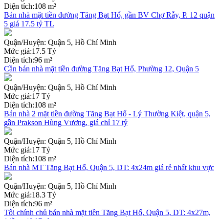
Diện tích:
108 m²
Bán nhà mặt tiền đường Tăng Bạt Hổ, gần BV Chợ Rẫy, P. 12 quận
5 giá 17.5 tỷ TL
Quận/Huyện:
Quận 5, Hồ Chí Minh
Mức giá:
17.5 Tỷ
Diện tích:
96 m²
Cần bán nhà mặt tiền đường Tăng Bạt Hổ, Phường 12, Quận 5
Quận/Huyện:
Quận 5, Hồ Chí Minh
Mức giá:
17 Tỷ
Diện tích:
108 m²
Bán nhà 2 mặt tiền đường Tăng Bạt Hổ - Lý Thường Kiệt, quận 5,
gần Prakson Hùng Vương, giá chỉ 17 tỷ
Quận/Huyện:
Quận 5, Hồ Chí Minh
Mức giá:
17 Tỷ
Diện tích:
108 m²
Bán nhà MT Tăng Bạt Hổ, Quận 5, DT: 4x24m giá rẻ nhất khu vực
Quận/Huyện:
Quận 5, Hồ Chí Minh
Mức giá:
18.3 Tỷ
Diện tích:
96 m²
Tôi chính chủ bán nhà mặt tiền Tăng Bạt Hổ, Quận 5, DT: 4x27m,