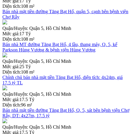
Mức giá:
17 Tỷ
Diện tích:
108 m²
Bán nhà mặt tiền đường Tăng Bạt Hổ, quận 5, cạnh bên bệnh viện
Chợ Rẫy
Quận/Huyện:
Quận 5, Hồ Chí Minh
Mức giá:
17 Tỷ
Diện tích:
108 m²
Bán nhà MT đường Tăng Bạt Hổ, 4 lầu, thang máy, Q. 5, kế
Parkson Hùng Vương & bệnh viện Hùng Vương
Quận/Huyện:
Quận 5, Hồ Chí Minh
Mức giá:
25 Tỷ
Diện tích:
108 m²
Chính chủ bán nhà mặt tiền Tăng Bạt Hổ, diện tích: 4x24m, giá
17.5 tỷ TL
Quận/Huyện:
Quận 5, Hồ Chí Minh
Mức giá:
17.5 Tỷ
Diện tích:
96 m²
Bán nhà mặt tiền đường Tăng Bạt Hổ, Q. 5, sát bên bệnh viện Chợ
Rẫy, DT: 4x27m, 17.5 tỷ
Quận/Huyện:
Quận 5, Hồ Chí Minh
Mức giá:
17.5 Tỷ