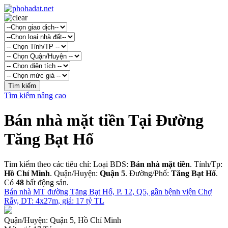
Tìm kiếm nâng cao
Bán nhà mặt tiền Tại Đường
Tăng Bạt Hổ
Tìm kiếm theo các tiêu chí: Loại BDS:
Bán nhà mặt tiền
. Tỉnh/Tp:
Hồ Chí Minh
. Quận/Huyện:
Quận 5
. Đường/Phố:
Tăng Bạt Hổ
.
Có
48
bất động sản.
Bán nhà MT đường Tăng Bạt Hổ, P. 12, Q5, gần bệnh viện Chợ
Rẫy, DT: 4x27m, giá: 17 tỷ TL
Quận/Huyện:
Quận 5, Hồ Chí Minh