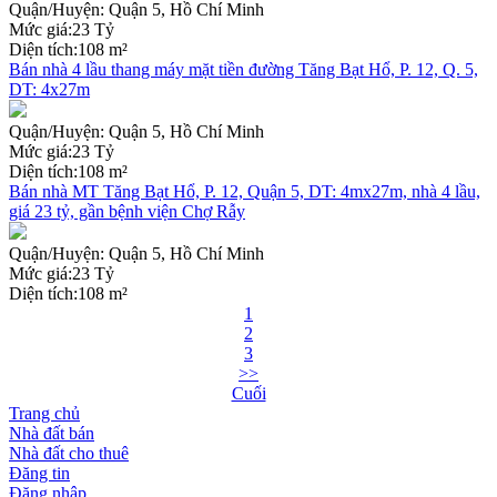
Quận/Huyện:
Quận 5, Hồ Chí Minh
Mức giá:
23 Tỷ
Diện tích:
108 m²
Bán nhà 4 lầu thang máy mặt tiền đường Tăng Bạt Hổ, P. 12, Q. 5,
DT: 4x27m
Quận/Huyện:
Quận 5, Hồ Chí Minh
Mức giá:
23 Tỷ
Diện tích:
108 m²
Bán nhà MT Tăng Bạt Hổ, P. 12, Quận 5, DT: 4mx27m, nhà 4 lầu,
giá 23 tỷ, gần bệnh viện Chợ Rẫy
Quận/Huyện:
Quận 5, Hồ Chí Minh
Mức giá:
23 Tỷ
Diện tích:
108 m²
1
2
3
>>
Cuối
Trang chủ
Nhà đất bán
Nhà đất cho thuê
Đăng tin
Đăng nhập