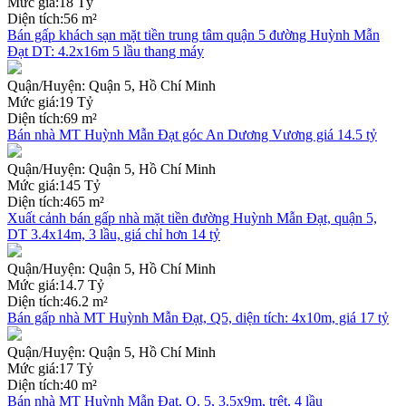
Mức giá:
18 Tỷ
Diện tích:
56 m²
Bán gấp khách sạn mặt tiền trung tâm quận 5 đường Huỳnh Mẫn
Đạt DT: 4.2x16m 5 lầu thang máy
Quận/Huyện:
Quận 5, Hồ Chí Minh
Mức giá:
19 Tỷ
Diện tích:
69 m²
Bán nhà MT Huỳnh Mẫn Đạt góc An Dương Vương giá 14.5 tỷ
Quận/Huyện:
Quận 5, Hồ Chí Minh
Mức giá:
145 Tỷ
Diện tích:
465 m²
Xuất cảnh bán gấp nhà mặt tiền đường Huỳnh Mẫn Đạt, quận 5,
DT 3.4x14m, 3 lầu, giá chỉ hơn 14 tỷ
Quận/Huyện:
Quận 5, Hồ Chí Minh
Mức giá:
14.7 Tỷ
Diện tích:
46.2 m²
Bán gấp nhà MT Huỳnh Mẫn Đạt, Q5, diện tích: 4x10m, giá 17 tỷ
Quận/Huyện:
Quận 5, Hồ Chí Minh
Mức giá:
17 Tỷ
Diện tích:
40 m²
Bán nhà MT Huỳnh Mẫn Đạt, Q. 5, 3.5x9m, trệt, 4 lầu