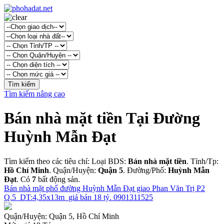
Tìm kiếm nâng cao
Bán nhà mặt tiền Tại Đường
Huỳnh Mẫn Đạt
Tìm kiếm theo các tiêu chí: Loại BDS:
Bán nhà mặt tiền
. Tỉnh/Tp:
Hồ Chí Minh
. Quận/Huyện:
Quận 5
. Đường/Phố:
Huỳnh Mẫn
Đạt
. Có
7
bất động sản.
Bán nhà mặt phố đường Huỳnh Mẫn Đạt giao Phan Văn Trị P2
Q.5_DT:4,35x13m_giá bán 18 tỷ. 0901311525
Quận/Huyện:
Quận 5, Hồ Chí Minh