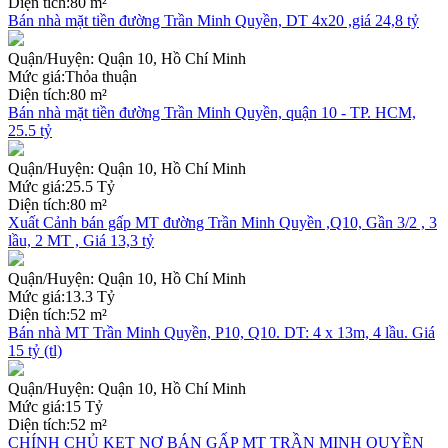
Diện tích:
80 m²
Bán nhà mặt tiền đường Trần Minh Quyền, DT 4x20 ,giá 24,8 tỷ
Quận/Huyện:
Quận 10, Hồ Chí Minh
Mức giá:
Thỏa thuận
Diện tích:
80 m²
Bán nhà mặt tiền đường Trần Minh Quyền, quận 10 - TP. HCM,
25.5 tỷ
Quận/Huyện:
Quận 10, Hồ Chí Minh
Mức giá:
25.5 Tỷ
Diện tích:
80 m²
Xuất Cảnh bán gấp MT đường Trần Minh Quyền ,Q10, Gần 3/2 , 3
lầu, 2 MT , Giá 13,3 tỷ
Quận/Huyện:
Quận 10, Hồ Chí Minh
Mức giá:
13.3 Tỷ
Diện tích:
52 m²
Bán nhà MT Trần Minh Quyền, P10, Q10. DT: 4 x 13m, 4 lầu. Giá
15 tỷ (tl)
Quận/Huyện:
Quận 10, Hồ Chí Minh
Mức giá:
15 Tỷ
Diện tích:
52 m²
CHÍNH CHỦ KẸT NỢ BÁN GẤP MT TRẦN MINH QUYỀN