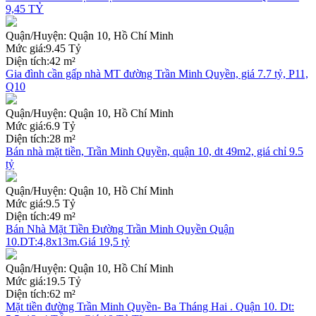
9,45 TỶ
Quận/Huyện:
Quận 10, Hồ Chí Minh
Mức giá:
9.45 Tỷ
Diện tích:
42 m²
Gia đình cần gấp nhà MT đường Trần Minh Quyền, giá 7.7 tỷ, P11,
Q10
Quận/Huyện:
Quận 10, Hồ Chí Minh
Mức giá:
6.9 Tỷ
Diện tích:
28 m²
Bán nhà mặt tiền, Trần Minh Quyền, quận 10, dt 49m2, giá chỉ 9.5
tỷ
Quận/Huyện:
Quận 10, Hồ Chí Minh
Mức giá:
9.5 Tỷ
Diện tích:
49 m²
Bán Nhà Mặt Tiền Đường Trần Minh Quyền Quận
10.DT:4,8x13m.Giá 19,5 tỷ
Quận/Huyện:
Quận 10, Hồ Chí Minh
Mức giá:
19.5 Tỷ
Diện tích:
62 m²
Mặt tiền đường Trần Minh Quyền- Ba Tháng Hai . Quận 10. Dt: