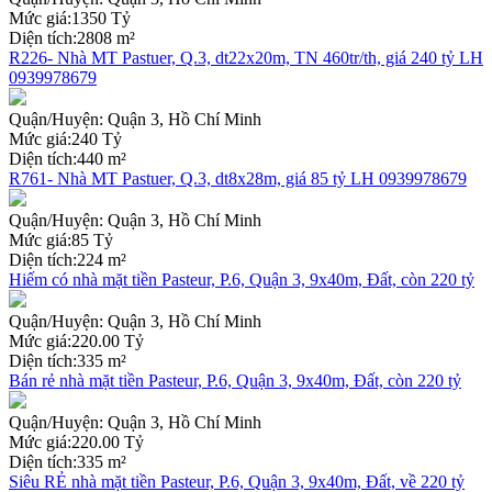
Mức giá:
1350 Tỷ
Diện tích:
2808 m²
R226- Nhà MT Pastuer, Q.3, dt22x20m, TN 460tr/th, giá 240 tỷ LH
0939978679
Quận/Huyện:
Quận 3, Hồ Chí Minh
Mức giá:
240 Tỷ
Diện tích:
440 m²
R761- Nhà MT Pastuer, Q.3, dt8x28m, giá 85 tỷ LH 0939978679
Quận/Huyện:
Quận 3, Hồ Chí Minh
Mức giá:
85 Tỷ
Diện tích:
224 m²
Hiếm có nhà mặt tiền Pasteur, P.6, Quận 3, 9x40m, Đất, còn 220 tỷ
Quận/Huyện:
Quận 3, Hồ Chí Minh
Mức giá:
220.00 Tỷ
Diện tích:
335 m²
Bán rẻ nhà mặt tiền Pasteur, P.6, Quận 3, 9x40m, Đất, còn 220 tỷ
Quận/Huyện:
Quận 3, Hồ Chí Minh
Mức giá:
220.00 Tỷ
Diện tích:
335 m²
Siêu RẺ nhà mặt tiền Pasteur, P.6, Quận 3, 9x40m, Đất, về 220 tỷ