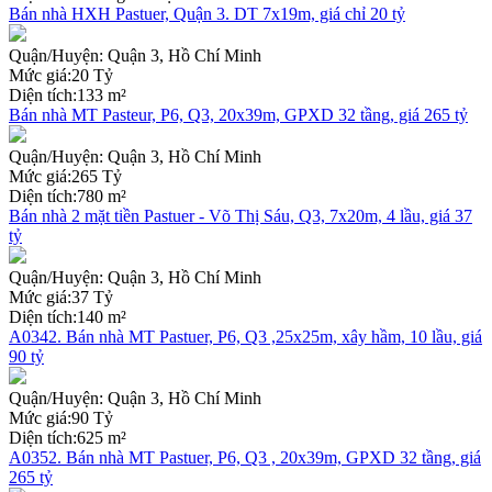
Bán nhà HXH Pastuer, Quận 3. DT 7x19m, giá chỉ 20 tỷ
Quận/Huyện:
Quận 3, Hồ Chí Minh
Mức giá:
20 Tỷ
Diện tích:
133 m²
Bán nhà MT Pasteur, P6, Q3, 20x39m, GPXD 32 tầng, giá 265 tỷ
Quận/Huyện:
Quận 3, Hồ Chí Minh
Mức giá:
265 Tỷ
Diện tích:
780 m²
Bán nhà 2 mặt tiền Pastuer - Võ Thị Sáu, Q3, 7x20m, 4 lầu, giá 37
tỷ
Quận/Huyện:
Quận 3, Hồ Chí Minh
Mức giá:
37 Tỷ
Diện tích:
140 m²
A0342. Bán nhà MT Pastuer, P6, Q3 ,25x25m, xây hầm, 10 lầu, giá
90 tỷ
Quận/Huyện:
Quận 3, Hồ Chí Minh
Mức giá:
90 Tỷ
Diện tích:
625 m²
A0352. Bán nhà MT Pastuer, P6, Q3 , 20x39m, GPXD 32 tầng, giá
265 tỷ