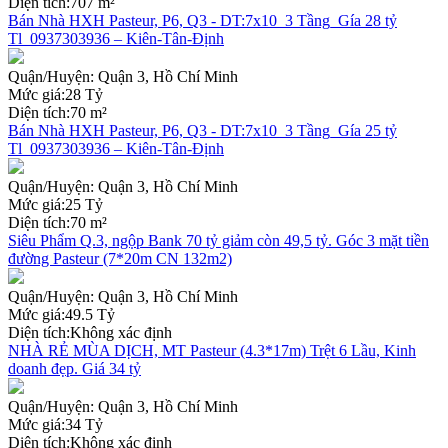
Diện tích:
707 m²
Bán Nhà HXH Pasteur, P6, Q3 - DT:7x10_3 Tầng_Gía 28 tỷ
Tl_0937303936 – Kiên-Tân-Định
Quận/Huyện:
Quận 3, Hồ Chí Minh
Mức giá:
28 Tỷ
Diện tích:
70 m²
Bán Nhà HXH Pasteur, P6, Q3 - DT:7x10_3 Tầng_Gía 25 tỷ
Tl_0937303936 – Kiên-Tân-Định
Quận/Huyện:
Quận 3, Hồ Chí Minh
Mức giá:
25 Tỷ
Diện tích:
70 m²
Siêu Phẩm Q.3, ngộp Bank 70 tỷ giảm còn 49,5 tỷ. Góc 3 mặt tiền
đường Pasteur (7*20m CN 132m2)
Quận/Huyện:
Quận 3, Hồ Chí Minh
Mức giá:
49.5 Tỷ
Diện tích:
Không xác định
NHÀ RẺ MÙA DỊCH, MT Pasteur (4.3*17m) Trệt 6 Lầu, Kinh
doanh đẹp. Giá 34 tỷ
Quận/Huyện:
Quận 3, Hồ Chí Minh
Mức giá:
34 Tỷ
Diện tích:
Không xác định