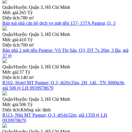
Quận/Huyện:
Quận 3, Hồ Chí Minh
Mức giá:
265 Tỷ
Diện tích:
780 m²
Bán toà nhà căn hộ dịch vụ mặt tiền 157- 157A Pasteur, Q. 3
Quận/Huyện:
Quận 3, Hồ Chí Minh
Mức giá:
410 Tỷ
Diện tích:
700 m²
Bán nhà 2 mặt tiền Pasteur- Võ Thị Sáu, Q3, DT 7x 20m, 3 lầu, giá
37 tỷ
Quận/Huyện:
Quận 3, Hồ Chí Minh
Mức giá:
37 Tỷ
Diện tích:
140 m²
R102- Hotel MT Pastuer, Q.3, dt20x35m, 2H, 14L, TN 3000tr/th,
giá 506 tỷ LH 0939978679
Quận/Huyện:
Quận 3, Hồ Chí Minh
Mức giá:
506 Tỷ
Diện tích:
Không xác định
R113- Nhà MT Pastuer, Q.3, dt54x52m, giá 1350 tỷ LH
0939978679
Quận/Huyện:
Quận 3, Hồ Chí Minh