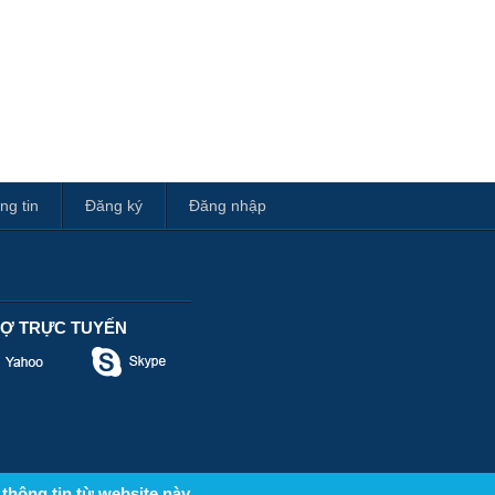
ng tin
Đăng ký
Đăng nhập
RỢ TRỰC TUYẾN
thông tin từ website này.