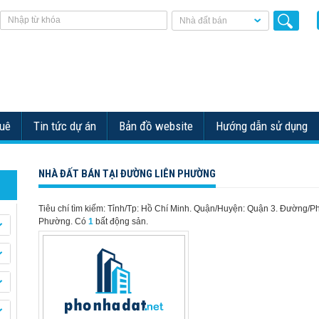
Nhà đất bán
huê
Tin tức dự án
Bản đồ website
Hướng dẫn sử dụng
NHÀ ĐẤT BÁN TẠI ĐƯỜNG LIÊN PHƯỜNG
Tiêu chí tìm kiếm: Tỉnh/Tp: Hồ Chí Minh. Quận/Huyện: Quận 3. Đường/Ph
Phường.
Có
1
bất động sản.