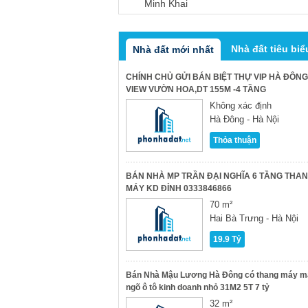
Minh Khai
Nhà đất tiêu biể
Nhà đất mới nhất
CHÍNH CHỦ GỬI BÁN BIỆT THỰ VIP HÀ ĐÔNG
VIEW VƯỜN HOA,DT 155M -4 TẦNG
Không xác định
Hà Đông - Hà Nội
Thỏa thuận
BÁN NHÀ MP TRẦN ĐẠI NGHĨA 6 TẦNG THA
MÁY KD ĐỈNH 0333846866
70 m²
Hai Bà Trưng - Hà Nội
19.9 Tỷ
Bán Nhà Mậu Lương Hà Đông có thang máy m
ngõ ô tô kinh doanh nhỏ 31M2 5T 7 tỷ
32 m²