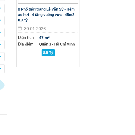
‼️ Phố thời trang Lê Văn Sỹ - Hẻm
xe hơi - 4 tầng vuông vức - 45m2 -
8.X tỷ
30.01.2026
Diện tích
47 m²
Địa điểm
Quận 3 - Hồ Chí Minh
8.5 Tỷ