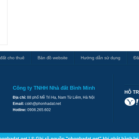
đất cho thuê
Bản đồ website
Hướng dẫn sử dụng
Đă
Công ty TNHH Nhà đất Bình Minh
HỖ T
Địa chỉ:
88 phố Mễ Trì Hạ, Nam Từ Liêm, Hà Nội
Email:
cskh@phonhadat.net
Hotline:
0906.265.602
onhadat.net | ® Ghi rõ nguồn "phonhadat.net" khi phát hành lại 