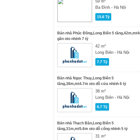
59 m²
Ba Đình - Hà Nội
15.6 Tỷ
Bán nhà Phúc Đồng,Long Biên 5 tầng,42m,mt
gần oto nhỉnh 7 tỷ
42 m²
Long Biên - Hà Nội
7.7 Tỷ
Bán nhà Ngọc Thuỵ,Long Biên 5
tầng,38m,mt4.7m oto đỗ cửa nhỉnh 6 tỷ
38 m²
Long Biên - Hà Nội
6.7 Tỷ
Bán nhà Thạch Bàn,Long Biên 5
tầng,31m,mt5.6m oto đỗ cổng nhỉnh 5 tỷ
31 m²