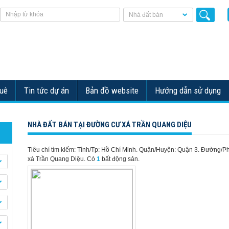
Nhà đất bán
huê
Tin tức dự án
Bản đồ website
Hướng dẫn sử dụng
NHÀ ĐẤT BÁN TẠI ĐƯỜNG CƯ XÁ TRẦN QUANG DIỆU
Tiêu chí tìm kiếm: Tỉnh/Tp: Hồ Chí Minh. Quận/Huyện: Quận 3. Đường/P
xá Trần Quang Diệu.
Có
1
bất động sản.