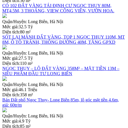
Diện tích:
50 m²
CÓ 102 ĐẤT VÀNG TÁI ĐỊNH CƯ NGỌC THỤY 80M,
MT4.5M, 3 THOÁNG, VIEW CÔNG VIÊN, VƯỜN HOA.
Quận/Huyện:
Long Biên, Hà Nội
Mức giá:
32.5 Tỷ
Diện tích:
80 m²
SÓT LẠI MẢNH ĐẤT VÀNG, TOP 1 NGỌC THỤY 110M, MT
8M, Ô TÔ TRÁNH, THÔNG ĐƯỜNG 40M, TẶNG GPXD
Quận/Huyện:
Long Biên, Hà Nội
Mức giá:
27.5 Tỷ
Diện tích:
110 m²
NGỌC THỤY – LÔ ĐẤT VÀNG 358M² – MẶT TIỀN 13M –
SIÊU PHẨM ĐẦU TƯ LONG BIÊN
Quận/Huyện:
Long Biên, Hà Nội
Mức giá:
46.1 Triệu
Diện tích:
358 m²
Bán Đất phố Ngọc Thụy- Long Biên 85m, lô góc mặt tiền 4.6m,
giá: 60tr/m
Quận/Huyện:
Long Biên, Hà Nội
Mức giá:
4.9 Tỷ
Diện tích:
85 m²