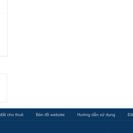
đất cho thuê
Bản đồ website
Hướng dẫn sử dụng
Đă