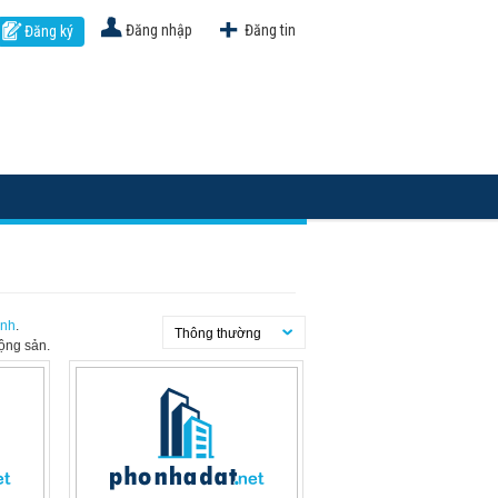
Đăng nhập
Đăng tin
Đăng ký
ình
.
Thông thường
ộng sản.