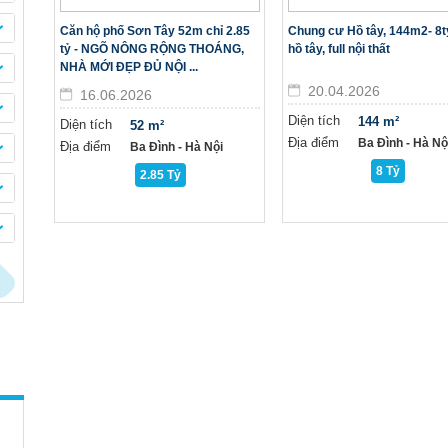
Căn hộ phố Sơn Tây 52m chỉ 2.85
Chung cư Hồ tây, 144m2- 8t
tỷ - NGÕ NÔNG RỘNG THOÁNG,
hồ tây, full nội thất
NHÀ MỚI ĐẸP ĐỦ NỘI ...
20.04.2026
16.06.2026
Diện tích
144 m²
Diện tích
52 m²
Địa điểm
Ba Đình - Hà Nộ
Địa điểm
Ba Đình - Hà Nội
8 Tỷ
2.85 Tỷ