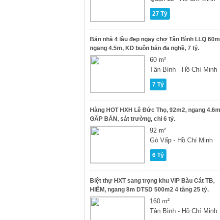
27 Tỷ
Bán nhà 4 lầu đẹp ngay chợ Tân Bình LLQ 60m
ngang 4.5m, KD buôn bán đa nghề, 7 tỷ.
60 m²
Tân Bình - Hồ Chí Minh
7 Tỷ
Hàng HOT HXH Lê Đức Thọ, 92m2, ngang 4.6m
GẤP BÁN, sát trường, chỉ 6 tỷ.
92 m²
Gò Vấp - Hồ Chí Minh
6 Tỷ
Biệt thự HXT sang trọng khu VIP Bàu Cát TB,
HIẾM, ngang 8m DTSD 500m2 4 tầng 25 tỷ.
160 m²
Tân Bình - Hồ Chí Minh