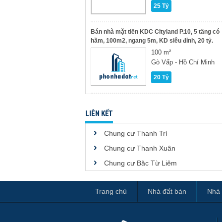
25 Tỷ
Bán nhà mặt tiền KDC Cityland P.10, 5 tầng có
hầm, 100m2, ngang 5m, KD siêu đỉnh, 20 tỷ.
100 m²
Gò Vấp - Hồ Chí Minh
20 Tỷ
LIÊN KẾT
Chung cư Thanh Trì
Chung cư Thanh Xuân
Chung cư Băc Từ Liêm
Trang chủ
Nhà đất bán
Nhà 