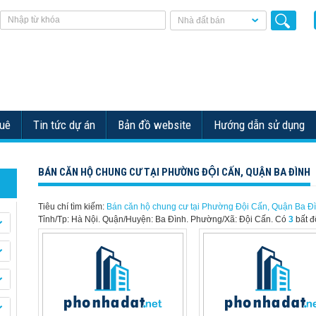
Nhà đất bán
huê
Tin tức dự án
Bản đồ website
Hướng dẫn sử dụng
BÁN CĂN HỘ CHUNG CƯ TẠI PHƯỜNG ĐỘI CẤN, QUẬN BA ĐÌNH
Tiêu chí tìm kiếm:
Bán căn hộ chung cư tại Phường Đội Cấn, Quận Ba Đ
Tỉnh/Tp: Hà Nội. Quận/Huyện: Ba Đình. Phường/Xã: Đội Cấn.
Có
3
bất đ