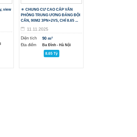
y, view
🔅 CHUNG CƯ CAO CẤP VĂN
PHÒNG TRUNG ƯƠNG ĐẢNG ĐỘI
CẤN, 90M2 3PN+2VS, CHỈ 8.65 ...
11.11.2025
Diện tích
90 m²
i
Địa điểm
Ba Đình - Hà Nội
8.65 Tỷ