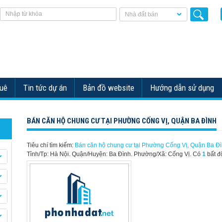
Nhà đất bán
huê
Tin tức dự án
Bản đồ website
Hướng dẫn sử dụng
BÁN CĂN HỘ CHUNG CƯ TẠI PHƯỜNG CỐNG VỊ, QUẬN BA ĐÌNH
Tiêu chí tìm kiếm:
Bán căn hộ chung cư tại Phường Cống Vị, Quận Ba Đ
Tỉnh/Tp: Hà Nội. Quận/Huyện: Ba Đình. Phường/Xã: Cống Vị.
Có
1
bất đ