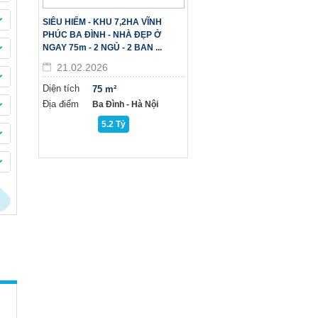
SIÊU HIẾM - KHU 7,2HA VĨNH
PHÚC BA ĐÌNH - NHÀ ĐẸP Ở
NGAY 75m - 2 NGỦ - 2 BAN ...
21.02.2026
Diện tích
75 m²
Địa điểm
Ba Đình - Hà Nội
5.2 Tỷ