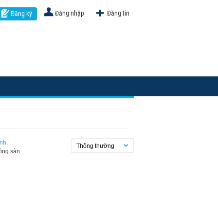
Đăng nhập
Đăng tin
Đăng ký
ình
.
Thông thường
ộng sản.