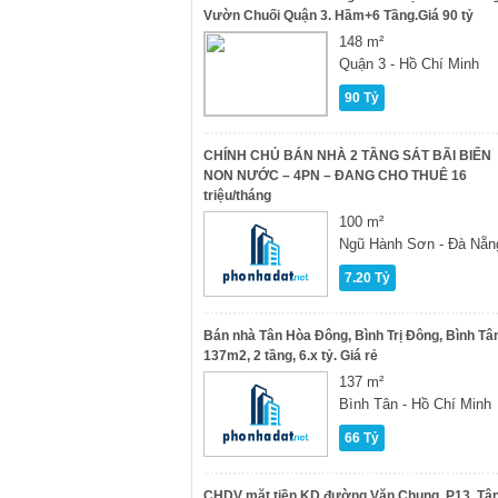
Vườn Chuối Quận 3. Hầm+6 Tầng.Giá 90 tỷ
148 m²
Quận 3 - Hồ Chí Minh
90 Tỷ
CHÍNH CHỦ BÁN NHÀ 2 TẦNG SÁT BÃI BIỂN
NON NƯỚC – 4PN – ĐANG CHO THUÊ 16
triệu/tháng
100 m²
Ngũ Hành Sơn - Đà Nẵn
7.20 Tỷ
Bán nhà Tân Hòa Đông, Bình Trị Đông, Bình Tâ
137m2, 2 tầng, 6.x tỷ. Giá rẻ
137 m²
Bình Tân - Hồ Chí Minh
66 Tỷ
CHDV mặt tiền KD đường Văn Chung, P13, Tâ