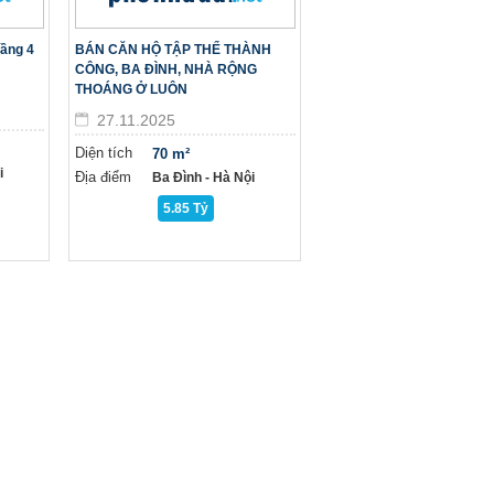
tầng 4
BÁN CĂN HỘ TẬP THỂ THÀNH
CÔNG, BA ĐÌNH, NHÀ RỘNG
THOÁNG Ở LUÔN
27.11.2025
Diện tích
70 m²
i
Địa điểm
Ba Đình - Hà Nội
5.85 Tỷ