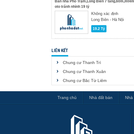
Bán nhà Phố Trạm,Long Biên 7 tầng,60m,mt4
oto tránh nhỉnh 19 tỷ
Không xác định
Long Biên - Hà Nội
19.2 Tỷ
LIÊN KẾT
Chung cư Thanh Trì
Chung cư Thanh Xuân
Chung cư Băc Từ Liêm
Trang chủ
Nhà đất bán
Nhà 