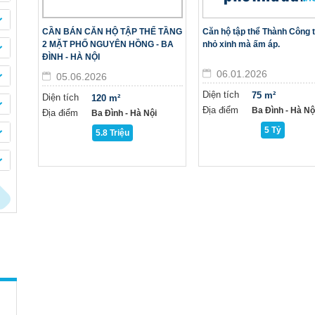
CẦN BÁN CĂN HỘ TẬP THỂ TẦNG
Căn hộ tập thể Thành Công 
2 MẶT PHỐ NGUYÊN HỒNG - BA
nhỏ xinh mà ấm áp.
ĐÌNH - HÀ NỘI
06.01.2026
05.06.2026
Diện tích
75 m²
Diện tích
120 m²
Địa điểm
Ba Đình - Hà Nộ
Địa điểm
Ba Đình - Hà Nội
5 Tỷ
5.8 Triệu