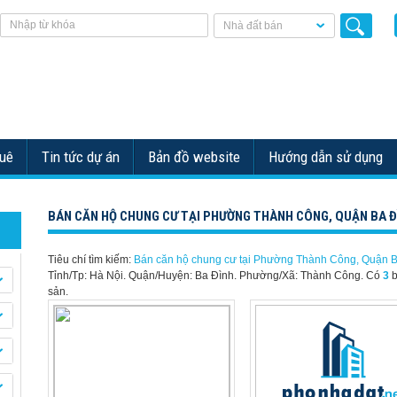
Nhà đất bán
huê
Tin tức dự án
Bản đồ website
Hướng dẫn sử dụng
BÁN CĂN HỘ CHUNG CƯ TẠI PHƯỜNG THÀNH CÔNG, QUẬN BA Đ
Tiêu chí tìm kiếm:
Bán căn hộ chung cư tại Phường Thành Công, Quận 
Tỉnh/Tp: Hà Nội. Quận/Huyện: Ba Đình. Phường/Xã: Thành Công.
Có
3
b
sản.