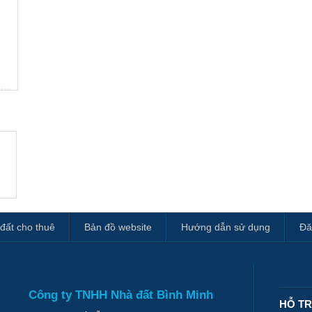
m
đất cho thuê
Bản đồ website
Hướng dẫn sử dụng
Đă
Công ty TNHH Nhà đất Bình Minh
HỖ T