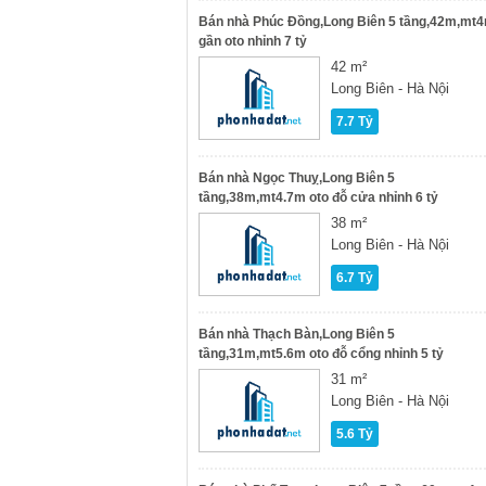
Bán nhà Phúc Đồng,Long Biên 5 tầng,42m,mt
gần oto nhỉnh 7 tỷ
42 m²
Long Biên - Hà Nội
7.7 Tỷ
Bán nhà Ngọc Thuỵ,Long Biên 5
tầng,38m,mt4.7m oto đỗ cửa nhỉnh 6 tỷ
38 m²
Long Biên - Hà Nội
6.7 Tỷ
Bán nhà Thạch Bàn,Long Biên 5
tầng,31m,mt5.6m oto đỗ cổng nhỉnh 5 tỷ
31 m²
Long Biên - Hà Nội
5.6 Tỷ