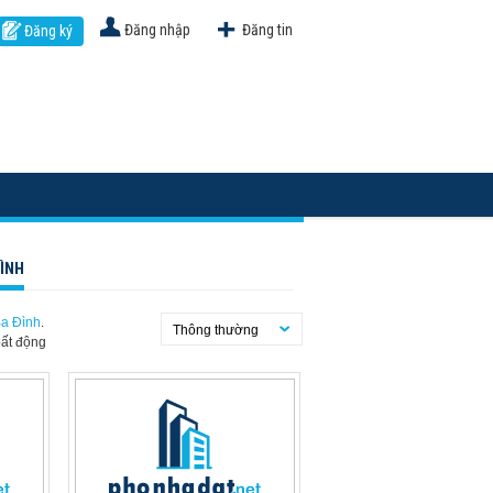
Đăng nhập
Đăng tin
Đăng ký
ÌNH
Ba Đình
.
Thông thường
ất động