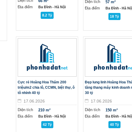
Diện tích
66 m²
Diện tích
57 m²
Địa điểm
Ba Đình - Hà Nội
Địa điểm
Ba Đình - Hà Nộ
8.2 Tỷ
18 Tỷ
Cực rẻ Hoàng Hoa Thám 200
Đẹp lung linh Hoàng Hoa Th
triệu/m2 chia lô, CCMN, biệt thự, ô
tầng thang máy kinh doanh 
tô nhỉnh 40 tỷ
30 tỷ
17.06.2026
17.06.2026
Diện tích
Diện tích
210 m²
150 m²
Địa điểm
Địa điểm
Ba Đình - Hà Nội
Ba Đình - Hà Nộ
42 Tỷ
40 Tỷ