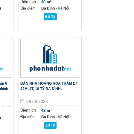
Diện tích
40 m²
Địa điểm
i
Ba Đình - Hà Nội
6.8 Tỷ
ám 6
BÁN NHÀ HOÀNG HOA THÁM DT
nhỉnh
42M, 4T, 10 TỶ BA ĐÌNH.
08.08.2026
Diện tích
42 m²
Địa điểm
Ba Đình - Hà Nội
i
10 Tỷ