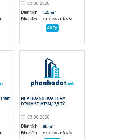
08.08.2026
Diện tích
135 m²
Địa điểm
i
Ba Đình - Hà Nội
46 Tỷ
t 48m,
NHÀ HOÀNG HOA THÁM
DT90M,5T, MT5M,17,5 TỶ .
08.08.2026
Diện tích
90 m²
Địa điểm
i
Ba Đình - Hà Nội