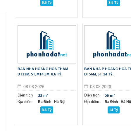
6.5 Tỷ
8.5 Tỷ
BÁN NHÀ HOÀNG HOA THÁM
BÁN NHÀ P HOÀNG HOA 
DT33M, 5T, MT4,3M, 8,6 TỶ.
DT56M, 6T, 14 TỶ.
08.08.2026
08.08.2026
Diện tích
Diện tích
33 m²
56 m²
Địa điểm
Địa điểm
Ba Đình - Hà Nội
Ba Đình - Hà Nộ
8.6 Tỷ
14 Tỷ