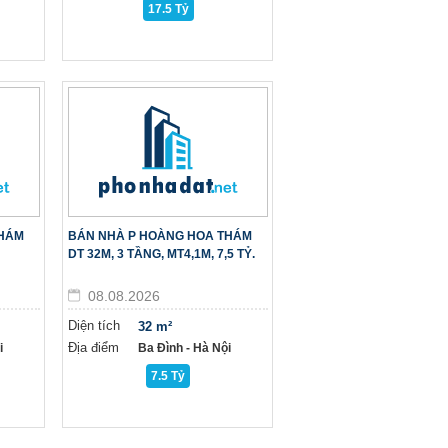
17.5 Tỷ
THÁM
BÁN NHÀ P HOÀNG HOA THÁM
DT 32M, 3 TẦNG, MT4,1M, 7,5 TỶ.
08.08.2026
Diện tích
32 m²
Địa điểm
i
Ba Đình - Hà Nội
7.5 Tỷ