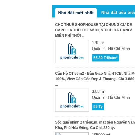
Nhà đất tiêu biể
Nhà đất mới nhất
CHO THUÊ SHOPHOUSE TẠI CHUNG CƯ DE
CAPELLA THỦ THIÊM/ DIỆN TÍCH ĐA DẠNG/
MIỄN PHÍ THỜI ...
179 m²
Quận 2 - Hồ Chí Minh
55.30 Triệu/m²
Căn Hộ OT 55m2 - Bàn Giao Nhà HTCB, Nhà M
100%, View Căn Góc Đẹp & Thoáng - Giá 3.880
...
3.88 m²
Quận 7 - Hồ Chí Minh
55 Tỷ
Sốc quá nhỉnh 2 triệu/1m, mặt tiền Nguyễn Văn
Khạ, Phú Hòa Đông, Củ Chi, 230 tỷ.
105000 m²