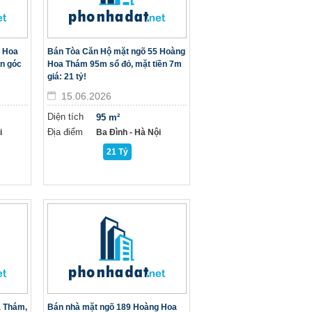
g Hoa
Bán Tòa Căn Hộ mặt ngõ 55 Hoàng
ăn góc
Hoa Thám 95m sổ đỏ, mặt tiền 7m
giá: 21 tỷ!
15.06.2026
Diện tích
95 m²
Địa điểm
i
Ba Đình - Hà Nội
21 Tỷ
a Thám,
Bán nhà mặt ngõ 189 Hoàng Hoa