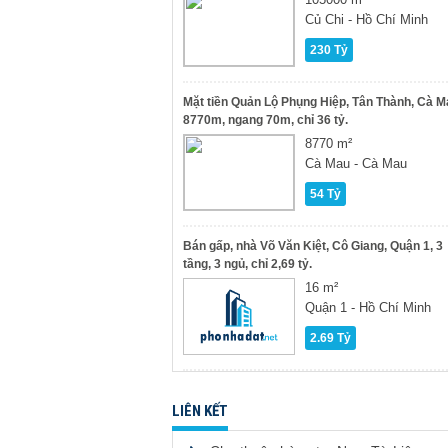
Củ Chi - Hồ Chí Minh
230 Tỷ
Mặt tiền Quản Lộ Phụng Hiệp, Tân Thành, Cà M
8770m, ngang 70m, chỉ 36 tỷ.
8770 m²
Cà Mau - Cà Mau
54 Tỷ
Bán gấp, nhà Võ Văn Kiệt, Cô Giang, Quận 1, 3
tầng, 3 ngủ, chỉ 2,69 tỷ.
16 m²
Quận 1 - Hồ Chí Minh
2.69 Tỷ
LIÊN KẾT