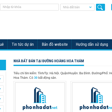
Nhà đất bán
huê
Tin tức dự án
Bản đồ website
Hướng dẫn sử dụng
NHÀ ĐẤT BÁN TẠI ĐƯỜNG HOÀNG HOA THÁM
Tiêu chí tìm kiếm: Tỉnh/Tp: Hà Nội. Quận/Huyện: Ba Đình. Đường/Phố: 
Hoa Thám.
Có
30
bất động sản.