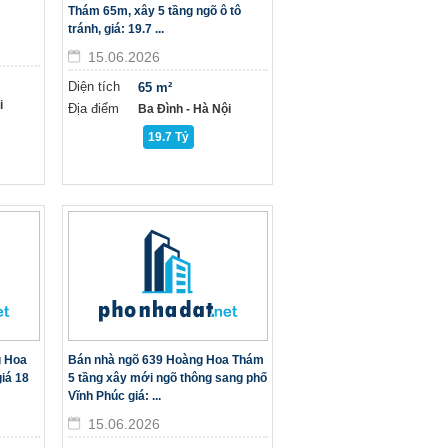
!
Thám 65m, xây 5 tầng ngõ ô tô
tránh, giá: 19.7 ...
15.06.2026
Diện tích
65 m²
i
Địa điểm
Ba Đình - Hà Nội
19.7 Tỷ
g Hoa
Bán nhà ngõ 639 Hoàng Hoa Thám
iá 18
5 tầng xây mới ngõ thông sang phố
Vĩnh Phúc giá: ...
15.06.2026