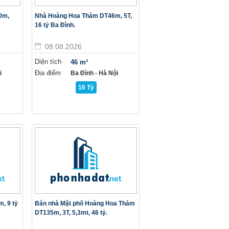
0m,
Nhà Hoàng Hoa Thám DT46m, 5T,
16 tỷ Ba Đình.
08.08.2026
Diện tích
46 m²
Địa điểm
i
Ba Đình - Hà Nội
16 Tỷ
, 9 tỷ
Bán nhà Mặt phố Hoàng Hoa Thám
DT135m, 3T, 5,3mt, 46 tỷ.