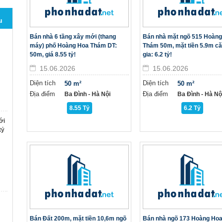
u
Bán nhà 6 tầng xây mới (thang
Bán nhà mặt ngõ 515 Hoàn
máy) phố Hoàng Hoa Thám DT:
Thám 50m, mặt tiền 5.9m c
50m, giá 8.55 tỷ!
gia: 6.2 tỷ!
15.06.2026
15.06.2026
Diện tích
Diện tích
50 m²
50 m²
Địa điểm
Địa điểm
Ba Đình - Hà Nội
Ba Đình - Hà Nộ
8.55 Tỷ
6.2 Tỷ
ới
tỷ
Bán Đất 200m, mặt tiền 10,6m ngõ
Bán nhà ngõ 173 Hoàng Ho