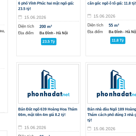
6 phố Vĩnh Phúc hai mặt ngõ giá:
căn góc ngõ ô tô giá: 11.8 tỷ
23.5 tỷ!
15.06.2026
15.06.2026
Diện tích
55 m²
Diện tích
200 m²
au,
Địa điểm
Ba Đình - Hà Nộ
Địa điểm
Ba Đình - Hà Nội
11.8 Tỷ
23.5 Tỷ
Bán Đất ngõ 639 Hoàng Hoa Thám
Bán nhà đầu Ngõ 189 Hoàn
66m, mặt tiền 4m giá 8.2 tỷ!
Thám cách phố đúng 3 nhà g
tỷ!
15.06.2026
15.06.2026