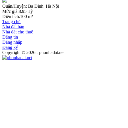
Quận/Huyện:
Ba Đình, Hà Nội
Mức giá:
8.95 Tỷ
Diện tích:
100 m²
Trang chủ
Nhà đất bán
Nhà đất cho thuê
Đăng tin
Đăng nhập
Đăng ký
Copyright © 2026 - phonhadat.net