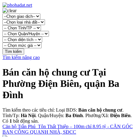
Tìm kiếm nâng cao
Bán căn hộ chung cư Tại
Phường Điện Biên, quận Ba
Đình
Tìm kiếm theo các tiêu chí: Loại BDS:
Bán căn hộ chung cư
.
Tỉnh/Tp:
Hà Nội
. Quận/Huyện:
Ba Đình
. Phường/Xã:
Điện Biên
.
Có
1
bất động sản.
Căn hộ Trần Phú_Tôn Thất Thiệp – 100m chỉ 8.95 tỷ - CĂN GÓC
BAN CÔNG QUANH NHÀ, SĐCC