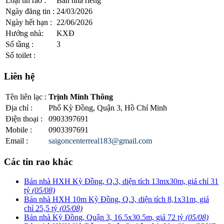
Loại tin rao
:
Bán nhà riêng
Ngày đăng tin
:
24/03/2026
Ngày hết hạn
:
22/06/2026
Hướng nhà
:
KXĐ
Số tầng
:
3
Số toilet
:
Liên hệ
Tên liên lạc
:
Trịnh Minh Thông
Địa chỉ
:
Phố Kỳ Đồng, Quận 3, Hồ Chí Minh
Điện thoại
:
0903397691
Mobile
:
0903397691
Email
:
saigoncenterreal183@gmail.com
Các tin rao khác
Bán nhà HXH Kỳ Đồng, Q.3, diện tích 13mx30m, giá chỉ 31
tỷ
(05/08)
Bán nhà HXH 10m Kỳ Đồng, Q.3, diện tích 8,1x31m, giá
chỉ 25,5 tỷ
(05/08)
Bán nhà Kỳ Đồng, Quận 3, 16.5x30.5m, giá 72 tỷ
(05/08)