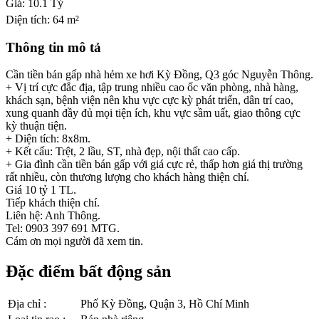
Giá:
10.1 Tỷ
Diện tích:
64 m²
Thông tin mô tả
Cần tiền bán gấp nhà hẻm xe hơi Kỳ Đồng, Q3 góc Nguyễn Thông.
+ Vị trí cực đắc địa, tập trung nhiều cao ốc văn phòng, nhà hàng,
khách sạn, bệnh viện nên khu vực cực kỳ phát triển, dân trí cao,
xung quanh đầy đủ mọi tiện ích, khu vực sầm uất, giao thông cực
kỳ thuận tiện.
+ Diện tích: 8x8m.
+ Kết cấu: Trệt, 2 lầu, ST, nhà đẹp, nội thất cao cấp.
+ Gia đình cần tiền bán gấp với giá cực rẻ, thấp hơn giá thị trường
rất nhiều, còn thương lượng cho khách hàng thiện chí.
Giá 10 tỷ 1 TL.
Tiếp khách thiện chí.
Liên hệ: Anh Thông.
Tel: 0903 397 691 MTG.
Cám ơn mọi người đã xem tin.
Đặc điểm bất động sản
Địa chỉ
:
Phố Kỳ Đồng, Quận 3, Hồ Chí Minh