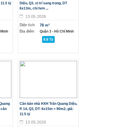
 11.5 tỷ
Diệu, Q3, vị trí sang trọng, DT
6x13m, chỉ hơn ...
13.05.2026
Diện tích
78 m²
Địa điểm
 Minh
Quận 3 - Hồ Chí Minh
8.8 Tỷ
 Quang
Cần bán nhà HXH Trần Quang Diệu,
, căn
P. 14, Q3, DT: 6x15m = 90m2, giá:
11.5 tỷ
13.05.2026