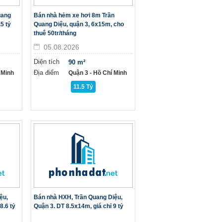
uang
Bán nhà hẻm xe hơi 8m Trần
5 tỷ
Quang Diệu, quận 3, 6x15m, cho
thuê 50tr/tháng
05.08.2026
Diện tích
90 m²
Địa điểm
 Minh
Quận 3 - Hồ Chí Minh
11.5 Tỷ
ệu,
Bán nhà HXH, Trần Quang Diệu,
8.6 tỷ
Quận 3. DT 8.5x14m, giá chỉ 9 tỷ