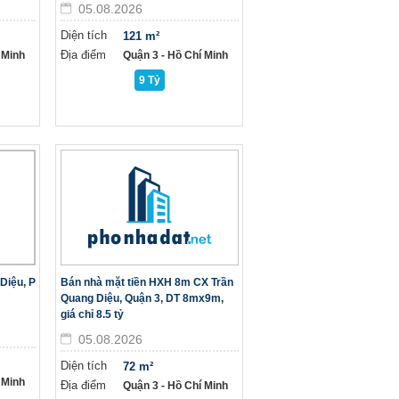
05.08.2026
Diện tích
121 m²
Địa điểm
 Minh
Quận 3 - Hồ Chí Minh
9 Tỷ
Diệu, P
Bán nhà mặt tiền HXH 8m CX Trần
Quang Diệu, Quận 3, DT 8mx9m,
giá chỉ 8.5 tỷ
05.08.2026
Diện tích
72 m²
 Minh
Địa điểm
Quận 3 - Hồ Chí Minh