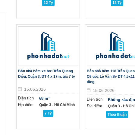
12 Tỷ
12 Tỷ
Bán nhà hẻm xe hơi Trần Quang
Bán nhà hẻm 118 Trần Quan
Diệu, Quận 3. DT 4 x 17m, giá 7 tỷ
Q3 góc Lê Văn Sỹ DT 4.5x1
tầng.
15.06.2026
15.06.2026
Diện tích
68 m²
Diện tích
Không xác đị
Địa điểm
Quận 3 - Hồ Chí Minh
Địa điểm
Quận 3 - Hồ Chí
7 Tỷ
Thỏa thuận