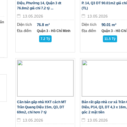
Diệu, Phường 14, Quận 3 dt
P. 14, Q3 DT 90.01m2 giá chỉ
76.8m2 giá chỉ 7.2 tỷ ...
(TL)
13.05.2026
13.05.2026
Tân
Diện tích
Diện tích
76.8 m²
90.01 m²
Địa điểm
Địa điểm
Quận 3 - Hồ Chí Minh
Quận 3 - Hồ Chí
7.2 Tỷ
11.5 Tỷ
Cần bán gấp nhà HXT cách MT
Bán rất gấp nhà cư xá Trần
Trần Quang Diệu 15m, Q3, DT
Diệu, P14, Q3, DT 4,3 x 16m
69m2, chỉ hơn 7 tỷ
góc 2 mặt tiền
13.05.2026
13.05.2026