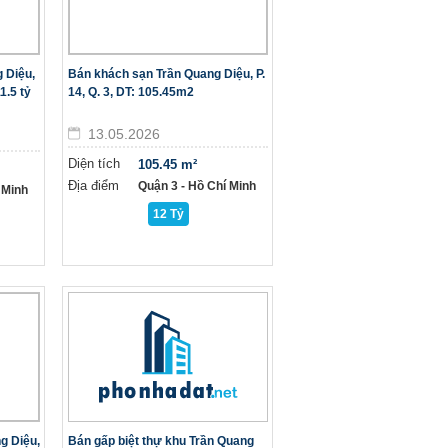
 Diệu,
Bán khách sạn Trần Quang Diệu, P.
1.5 tỷ
14, Q. 3, DT: 105.45m2
13.05.2026
Diện tích
105.45 m²
Địa điểm
Quận 3 - Hồ Chí Minh
 Minh
12 Tỷ
g Diệu,
Bán gấp biệt thự khu Trần Quang