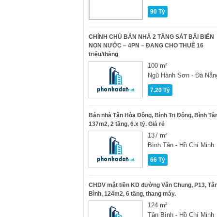
90 Tỷ
CHÍNH CHỦ BÁN NHÀ 2 TẦNG SÁT BÃI BIỂN
NON NƯỚC – 4PN – ĐANG CHO THUÊ 16
triệu/tháng
100 m²
Ngũ Hành Sơn - Đà Nẵn
7.20 Tỷ
Bán nhà Tân Hòa Đông, Bình Trị Đông, Bình Tâ
137m2, 2 tầng, 6.x tỷ. Giá rẻ
137 m²
Bình Tân - Hồ Chí Minh
66 Tỷ
CHDV mặt tiền KD đường Văn Chung, P13, Tâ
Bình, 124m2, 6 tầng, thang máy.
124 m²
Tân Bình - Hồ Chí Minh