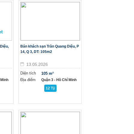
Diệu,
Bán khách sạn Trần Quang Diệu, P
14, Q 3, DT: 105m2
13.05.2026
Diện tích
105 m²
Địa điểm
 Minh
Quận 3 - Hồ Chí Minh
12 Tỷ