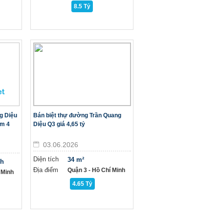
8.5 Tỷ
g Diệu
Bán biệt thự đường Trần Quang
1m 4
Diệu Q3 giá 4,65 tỷ
03.06.2026
Diện tích
34 m²
nh
Địa điểm
Quận 3 - Hồ Chí Minh
 Minh
4.65 Tỷ