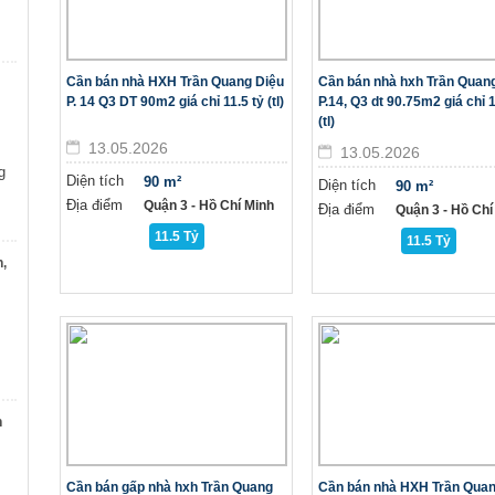
Cần bán nhà HXH Trần Quang Diệu
Cần bán nhà hxh Trần Quang
P. 14 Q3 DT 90m2 giá chỉ 11.5 tỷ (tl)
P.14, Q3 dt 90.75m2 giá chỉ 1
(tl)
13.05.2026
13.05.2026
g
Diện tích
90 m²
Diện tích
90 m²
Địa điểm
Quận 3 - Hồ Chí Minh
Địa điểm
Quận 3 - Hồ Chí
11.5 Tỷ
11.5 Tỷ
n,
n
Cần bán gấp nhà hxh Trần Quang
Cần bán nhà HXH Trần Quan