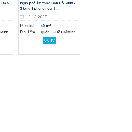
H DÂN,
ngay phố ẩm thực Bàn Cờ, 40m2,
3 tầng 4 phòng ngủ -6 ...
12.12.2025
Diện tích
40 m²
Địa điểm
 Minh
Quận 3 - Hồ Chí Minh
6.6 Tỷ