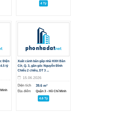
4 Tỷ
c Điện
Xuất cảnh bán gấp nhà HXH Bàn
4.5 tỷ
Cờ, Q. 3, gần góc Nguyễn Đình
Chiểu 2 chiều, DT 3 ...
15.06.2026
Diện tích
39.6 m²
 Minh
Địa điểm
Quận 3 - Hồ Chí Minh
4.6 Tỷ