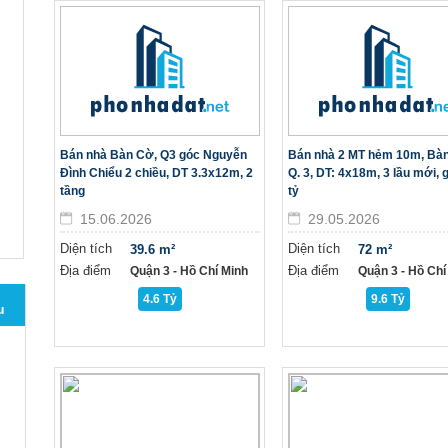
Bán nhà Bàn Cờ, Q3 góc Nguyễn
Bán nhà 2 MT hẻm 10m, Bà
Đình Chiểu 2 chiều, DT 3.3x12m, 2
Q. 3, DT: 4x18m, 3 lầu mới, g
tầng
tỷ
15.06.2026
29.05.2026
Diện tích
Diện tích
39.6 m²
72 m²
Địa điểm
Địa điểm
Quận 3 - Hồ Chí Minh
Quận 3 - Hồ Chí
4.6 Tỷ
9.6 Tỷ
u