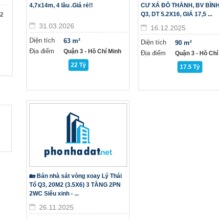
4,7x14m, 4 lầu .Giá rẻ!!
CƯ XÁ ĐÔ THÀNH, BV BÌN
Q3, DT 5.2X16, GIÁ 17,5 ...
 2
31.03.2026
16.12.2025
Diện tích
63 m²
Diện tích
90 m²
Địa điểm
Quận 3 - Hồ Chí Minh
Địa điểm
Quận 3 - Hồ Chí
22 Tỷ
17.5 Tỷ
🏡 Bán nhà sát vòng xoay Lý Thái
Tổ Q3, 20M2 (3.5X6) 3 TẦNG 2PN
2WC Siêu xinh - ...
26.11.2025