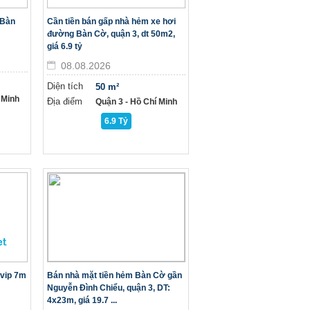
 Bàn
Cần tiền bán gấp nhà hẻm xe hơi
đường Bàn Cờ, quận 3, dt 50m2,
giá 6.9 tỷ
08.08.2026
Diện tích
50 m²
 Minh
Địa điểm
Quận 3 - Hồ Chí Minh
6.9 Tỷ
 vip 7m
Bán nhà mặt tiền hẻm Bàn Cờ gần
Nguyễn Đình Chiểu, quận 3, DT:
4x23m, giá 19.7 ...