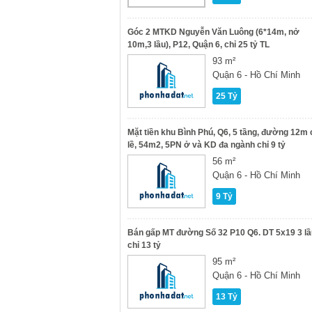
Góc 2 MTKD Nguyễn Văn Luông (6*14m, nở
10m,3 lầu), P12, Quận 6, chỉ 25 tỷ TL
93 m²
Quận 6 - Hồ Chí Minh
25 Tỷ
Mặt tiền khu Bình Phú, Q6, 5 tầng, đường 12m 
lề, 54m2, 5PN ở và KD đa ngành chỉ 9 tỷ
56 m²
Quận 6 - Hồ Chí Minh
9 Tỷ
Bán gấp MT đường Số 32 P10 Q6. DT 5x19 3 lầ
chỉ 13 tỷ
95 m²
Quận 6 - Hồ Chí Minh
13 Tỷ