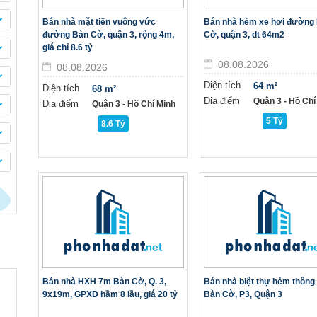
Bán nhà mặt tiền vuông vức
Bán nhà hẻm xe hơi đường
đường Bàn Cờ, quận 3, rộng 4m,
Cờ, quận 3, dt 64m2
giá chỉ 8.6 tỷ
08.08.2026
08.08.2026
Diện tích
64 m²
Diện tích
68 m²
Địa điểm
Quận 3 - Hồ Chí
Địa điểm
Quận 3 - Hồ Chí Minh
5 Tỷ
8.6 Tỷ
Bán nhà HXH 7m Bàn Cờ, Q. 3,
Bán nhà biệt thự hẻm thông
9x19m, GPXD hầm 8 lầu, giá 20 tỷ
Bàn Cờ, P3, Quận 3