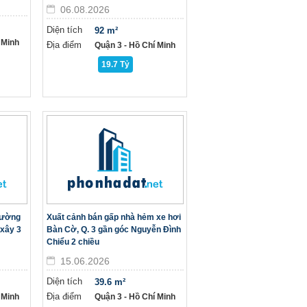
06.08.2026
Diện tích
92 m²
 Minh
Địa điểm
Quận 3 - Hồ Chí Minh
19.7 Tỷ
đường
Xuất cảnh bán gấp nhà hẻm xe hơi
 xây 3
Bàn Cờ, Q. 3 gần góc Nguyễn Đình
Chiểu 2 chiều
15.06.2026
Diện tích
39.6 m²
Địa điểm
 Minh
Quận 3 - Hồ Chí Minh