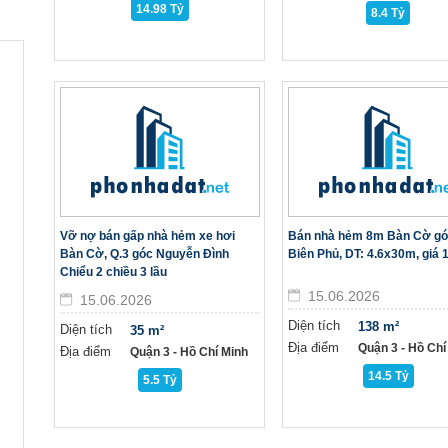
14.98 Tỷ
8.4 Tỷ
Vỡ nợ bán gấp nhà hẻm xe hơi
Bán nhà hẻm 8m Bàn Cờ gó
Bàn Cờ, Q.3 góc Nguyễn Đình
Biên Phủ, DT: 4.6x30m, giá 1
Chiểu 2 chiều 3 lầu
15.06.2026
15.06.2026
Diện tích
138 m²
Diện tích
35 m²
Địa điểm
Quận 3 - Hồ Chí
Địa điểm
Quận 3 - Hồ Chí Minh
14.5 Tỷ
5.5 Tỷ