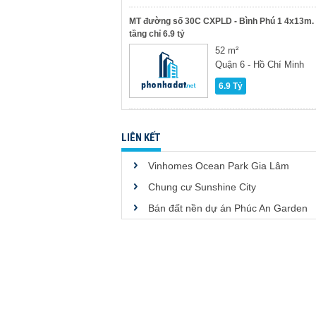
MT đường số 30C CXPLD - Bình Phú 1 4x13m.
tầng chỉ 6.9 tỷ
52 m²
Quận 6 - Hồ Chí Minh
6.9 Tỷ
LIÊN KẾT
Vinhomes Ocean Park Gia Lâm
Chung cư Sunshine City
Bán đất nền dự án Phúc An Garden