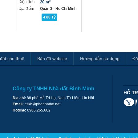
Diện tích
20 m²
Địa điểm
Quận 3 - Hồ Chí Minh
4.88 Tỷ
đất cho thuê
Bản đồ website
Hướng dẫn sử dụng
Đă
Công ty TNHH Nhà đất Bình Minh
HỖ T
Địa chỉ:
88 phố Mễ Trì Hạ, Nam Từ Liêm, Hà Nội
Email:
cskh@phonhadat.net
Hotline:
0906.265.602