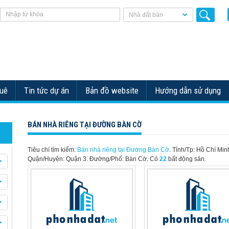
Nhà đất bán
huê
Tin tức dự án
Bản đồ website
Hướng dẫn sử dụng
BÁN NHÀ RIÊNG TẠI ĐƯỜNG BÀN CỜ
Tiêu chí tìm kiếm:
Bán nhà riêng tại Đường Bàn Cờ
. Tỉnh/Tp: Hồ Chí Min
Quận/Huyện: Quận 3. Đường/Phố: Bàn Cờ.
Có
22
bất động sản.