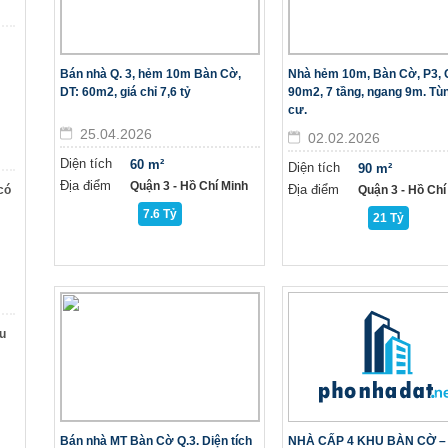
Bán nhà Q. 3, hẻm 10m Bàn Cờ,
Nhà hẻm 10m, Bàn Cờ, P3, 
DT: 60m2, giá chỉ 7,6 tỷ
90m2, 7 tầng, ngang 9m. Tù
cư.
25.04.2026
02.02.2026
Diện tích
60 m²
Diện tích
90 m²
Địa điểm
Quận 3 - Hồ Chí Minh
Địa điểm
có
Quận 3 - Hồ Chí
7.6 Tỷ
21 Tỷ
u
Bán nhà MT Bàn Cờ Q.3. Diện tích
NHÀ CẤP 4 KHU BÀN CỜ –