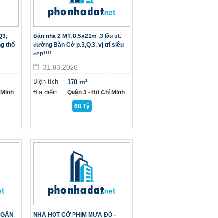
Q3,
Bán nhà 2 MT, 8,5x21m ,3 lầu st.
ng thổ
đường Bàn Cờ p.3,Q.3. vị trí siêu
đẹp!!!!
31.03.2026
Diện tích
170 m²
Địa điểm
 Minh
Quận 3 - Hồ Chí Minh
68 Tỷ
 GẦN
NHÀ HOT CỠ PHIM MƯA ĐỎ -