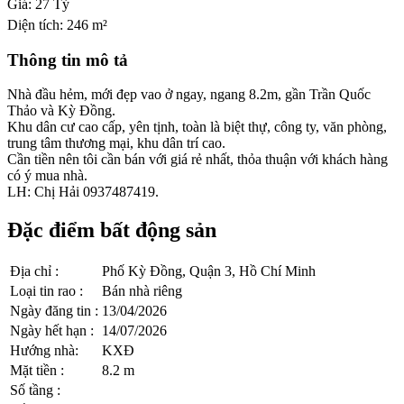
Giá:
27 Tỷ
Diện tích:
246 m²
Thông tin mô tả
Nhà đầu hẻm, mới đẹp vao ở ngay, ngang 8.2m, gần Trần Quốc
Thảo và Kỳ Đồng.
Khu dân cư cao cấp, yên tịnh, toàn là biệt thự, công ty, văn phòng,
trung tâm thương mại, khu dân trí cao.
Cần tiền nên tôi cần bán với giá rẻ nhất, thỏa thuận với khách hàng
có ý mua nhà.
LH: Chị Hải 0937487419.
Đặc điểm bất động sản
Địa chỉ
:
Phố Kỳ Đồng, Quận 3, Hồ Chí Minh
Loại tin rao
:
Bán nhà riêng
Ngày đăng tin
:
13/04/2026
Ngày hết hạn
:
14/07/2026
Hướng nhà
:
KXĐ
Mặt tiền
:
8.2 m
Số tầng
: