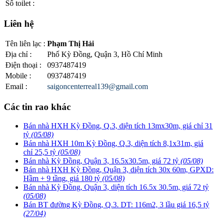
Số toilet
:
Liên hệ
Tên liên lạc
:
Phạm Thị Hải
Địa chỉ
:
Phố Kỳ Đồng, Quận 3, Hồ Chí Minh
Điện thoại
:
0937487419
Mobile
:
0937487419
Email
:
saigoncenterreal139@gmail.com
Các tin rao khác
Bán nhà HXH Kỳ Đồng, Q.3, diện tích 13mx30m, giá chỉ 31
tỷ
(05/08)
Bán nhà HXH 10m Kỳ Đồng, Q.3, diện tích 8,1x31m, giá
chỉ 25,5 tỷ
(05/08)
Bán nhà Kỳ Đồng, Quận 3, 16.5x30.5m, giá 72 tỷ
(05/08)
Bán nhà HXH Kỳ Đồng, Quận 3, diện tích 30x 60m, GPXD:
Hầm + 9 tầng, giá 180 tỷ
(05/08)
Bán nhà Kỳ Đồng, Quận 3, diện tích 16.5x 30.5m, giá 72 tỷ
(05/08)
Bán BT đường Kỳ Đồng, Q.3. DT: 116m2, 3 lầu giá 16,5 tỷ
(27/04)