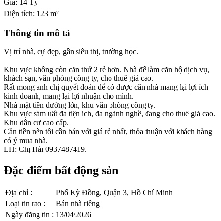
Giá:
14 Tỷ
Diện tích:
123 m²
Thông tin mô tả
Vị trí nhà, cự đẹp, gần siêu thị, trường học.
Khu vực không còn căn thứ 2 rẻ hơn. Nhà để làm căn hộ dịch vụ,
khách sạn, văn phòng công ty, cho thuê giá cao.
Rất mong anh chị quyết đoán để có được căn nhà mang lại lợi ích
kinh doanh, mang lại lợi nhuận cho mình.
Nhà mặt tiền đường lớn, khu văn phòng công ty.
Khu vực sầm uất đa tiện ích, đa ngành nghề, đang cho thuê giá cao.
Khu dân cư cao cấp.
Cần tiền nên tôi cần bán với giá rẻ nhất, thỏa thuận với khách hàng
có ý mua nhà.
LH: Chị Hải 0937487419.
Đặc điểm bất động sản
Địa chỉ
:
Phố Kỳ Đồng, Quận 3, Hồ Chí Minh
Loại tin rao
:
Bán nhà riêng
Ngày đăng tin
:
13/04/2026