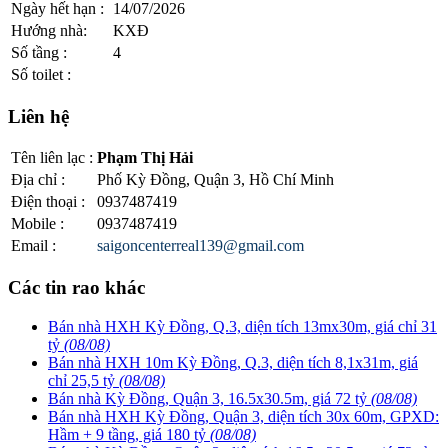
Ngày hết hạn
:
14/07/2026
Hướng nhà
:
KXĐ
Số tầng
:
4
Số toilet
:
Liên hệ
Tên liên lạc
:
Phạm Thị Hải
Địa chỉ
:
Phố Kỳ Đồng, Quận 3, Hồ Chí Minh
Điện thoại
:
0937487419
Mobile
:
0937487419
Email
:
saigoncenterreal139@gmail.com
Các tin rao khác
Bán nhà HXH Kỳ Đồng, Q.3, diện tích 13mx30m, giá chỉ 31
tỷ
(08/08)
Bán nhà HXH 10m Kỳ Đồng, Q.3, diện tích 8,1x31m, giá
chỉ 25,5 tỷ
(08/08)
Bán nhà Kỳ Đồng, Quận 3, 16.5x30.5m, giá 72 tỷ
(08/08)
Bán nhà HXH Kỳ Đồng, Quận 3, diện tích 30x 60m, GPXD:
Hầm + 9 tầng, giá 180 tỷ
(08/08)