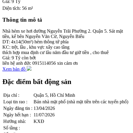
Giá:
9 Tỷ
Diện tích:
56 m²
Thông tin mô tả
Nhà hẻm xe hơi đường Nguyễn Trãi Phường 2. Quận 5. Sát mặt
tiền, kế bên Nguyễn Văn Cừ, Nguyễn Biểu
DT: 4x14(50m²) hẻm thông tứ phía
KC: trệt, lầu , khu vực xây cao tầng
thích hợp mua định cư lâu năm đầu tư giữ tiền , cho thuê
Giá: 9 Tỷ còn bớt
liên hệ anh đức 0915114056 xin cảm ơn
Xem bản đồ
Đặc điểm bất động sản
Địa chỉ
:
Quận 5, Hồ Chí Minh
Loại tin rao
:
Bán nhà mặt phố (nhà mặt tiền trên các tuyến phố)
Ngày đăng tin
:
13/04/2026
Ngày hết hạn
:
11/07/2026
Hướng nhà
:
KXĐ
Số tầng
: