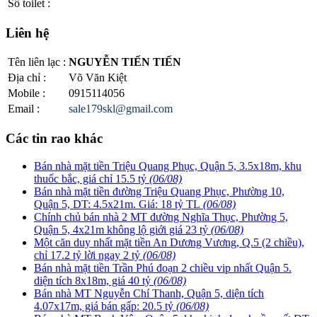
Số toilet
:
Liên hệ
Tên liên lạc
:
NGUYỄN TIẾN TIẾN
Địa chỉ
:
Võ Văn Kiệt
Mobile
:
0915114056
Email
:
sale179skl@gmail.com
Các tin rao khác
Bán nhà mặt tiền Triệu Quang Phục, Quận 5, 3.5x18m, khu
thuốc bắc, giá chỉ 15.5 tỷ
(06/08)
Bán nhà mặt tiền đường Triệu Quang Phục, Phường 10,
Quận 5, DT: 4.5x21m. Giá: 18 tỷ TL
(06/08)
Chính chủ bán nhà 2 MT đường Nghĩa Thục, Phường 5,
Quận 5, 4x21m không lộ giới giá 23 tỷ
(06/08)
Một căn duy nhất mặt tiền An Dương Vương, Q.5 (2 chiều),
chỉ 17.2 tỷ lời ngay 2 tỷ
(06/08)
Bán nhà mặt tiền Trần Phú đoạn 2 chiều vip nhất Quận 5.
diện tích 8x18m, giá 40 tỷ
(06/08)
Bán nhà MT Nguyễn Chí Thanh, Quận 5, diện tích
4.07x17m, giá bán gấp: 20.5 tỷ
(06/08)