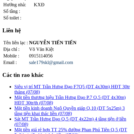
Hướng nhà
:
KXĐ
Số tầng
:
Số toilet
:
Liên hệ
Tên liên lạc
:
NGUYỄN TIẾN TIẾN
Địa chỉ
:
Võ Văn Kiệt
Mobile
:
0915114056
Email
:
sale179skl@gmail.com
Các tin rao khác
Siêu vị trí MT Trần Hưng Đạo F7Q5 (DT 4x30m) HĐT 30tr
tháng
(07/08)
Mặt tiền thương hiệu Trần Hưng Đạo P.7 Q.5 (DT 4x30m)
HĐT 30tr/th
(07/08)
Mặt tiền kinh doanh Ngô Quyền giáp Q.10 (DT 5x25m) 3
tầng tiện khai thác liền
(07/08)
Sát MT Trần Hưng Đạo Q.5 (DT 4x22m) 4 tầng tiện ở liền
(07/08)
Mặt tiền giá rẻ hơn TT 25% đường Phan Phú Tiên Q.5 (DT