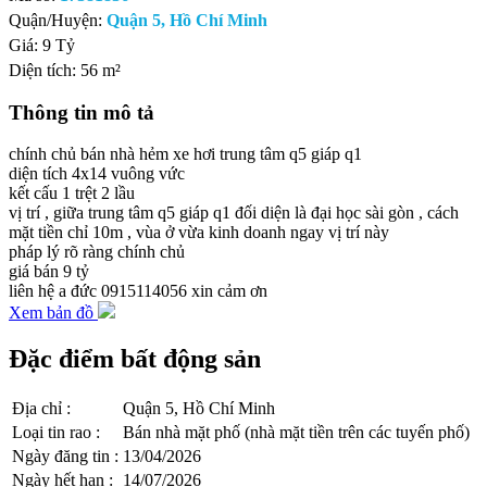
Quận/Huyện:
Quận 5, Hồ Chí Minh
Giá:
9 Tỷ
Diện tích:
56 m²
Thông tin mô tả
chính chủ bán nhà hẻm xe hơi trung tâm q5 giáp q1
diện tích 4x14 vuông vức
kết cấu 1 trệt 2 lầu
vị trí , giữa trung tâm q5 giáp q1 đối diện là đại học sài gòn , cách
mặt tiền chỉ 10m , vùa ở vừa kinh doanh ngay vị trí này
pháp lý rõ ràng chính chủ
giá bán 9 tỷ
liên hệ a đức 0915114056 xin cảm ơn
Xem bản đồ
Đặc điểm bất động sản
Địa chỉ
:
Quận 5, Hồ Chí Minh
Loại tin rao
:
Bán nhà mặt phố (nhà mặt tiền trên các tuyến phố)
Ngày đăng tin
:
13/04/2026
Ngày hết hạn
:
14/07/2026