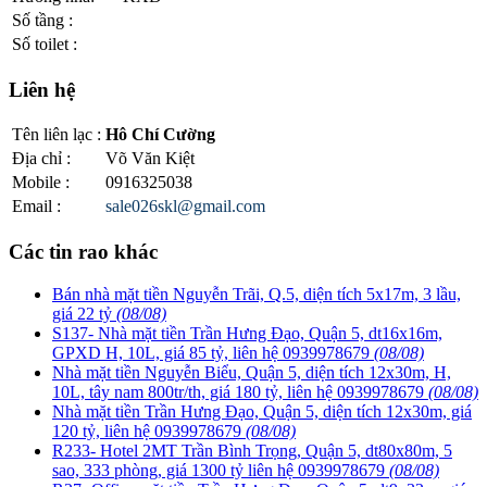
Số tầng
:
Số toilet
:
Liên hệ
Tên liên lạc
:
Hô Chí Cường
Địa chỉ
:
Võ Văn Kiệt
Mobile
:
0916325038
Email
:
sale026skl@gmail.com
Các tin rao khác
Bán nhà mặt tiền Nguyễn Trãi, Q.5, diện tích 5x17m, 3 lầu,
giá 22 tỷ
(08/08)
S137- Nhà mặt tiền Trần Hưng Đạo, Quận 5, dt16x16m,
GPXD H, 10L, giá 85 tỷ, liên hệ 0939978679
(08/08)
Nhà mặt tiền Nguyễn Biểu, Quận 5, diện tích 12x30m, H,
10L, tây nam 800tr/th, giá 180 tỷ, liên hệ 0939978679
(08/08)
Nhà mặt tiền Trần Hưng Đạo, Quận 5, diện tích 12x30m, giá
120 tỷ, liên hệ 0939978679
(08/08)
R233- Hotel 2MT Trần Bình Trọng, Quận 5, dt80x80m, 5
sao, 333 phòng, giá 1300 tỷ liên hệ 0939978679
(08/08)