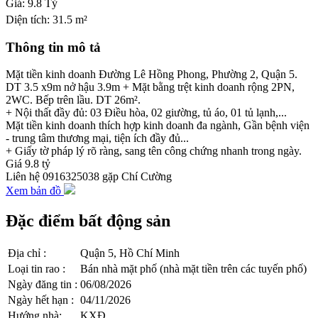
Giá:
9.8 Tỷ
Diện tích:
31.5 m²
Thông tin mô tả
Mặt tiền kinh doanh Đường Lê Hồng Phong, Phường 2, Quận 5.
DT 3.5 x9m nở hậu 3.9m + Mặt bằng trệt kinh doanh rộng 2PN,
2WC. Bếp trên lầu. DT 26m².
+ Nội thất đầy đủ: 03 Điều hòa, 02 giường, tủ áo, 01 tủ lạnh,...
Mặt tiền kinh doanh thích hợp kinh doanh đa ngành, Gần bệnh viện
- trung tâm thương mại, tiện ích đầy đủ...
+ Giấy tờ pháp lý rõ ràng, sang tên công chứng nhanh trong ngày.
Giá 9.8 tỷ
Liên hệ 0916325038 gặp Chí Cường
Xem bản đồ
Đặc điểm bất động sản
Địa chỉ
:
Quận 5, Hồ Chí Minh
Loại tin rao
:
Bán nhà mặt phố (nhà mặt tiền trên các tuyến phố)
Ngày đăng tin
:
06/08/2026
Ngày hết hạn
:
04/11/2026
Hướng nhà
:
KXĐ