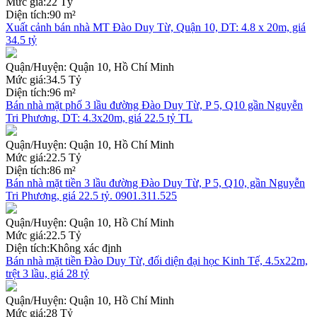
Mức giá:
22 Tỷ
Diện tích:
90 m²
Xuất cảnh bán nhà MT Đào Duy Từ, Quận 10, DT: 4.8 x 20m, giá
34.5 tỷ
Quận/Huyện:
Quận 10, Hồ Chí Minh
Mức giá:
34.5 Tỷ
Diện tích:
96 m²
Bán nhà mặt phố 3 lầu đường Đào Duy Từ, P 5, Q10 gần Nguyễn
Tri Phương, DT: 4.3x20m, giá 22.5 tỷ TL
Quận/Huyện:
Quận 10, Hồ Chí Minh
Mức giá:
22.5 Tỷ
Diện tích:
86 m²
Bán nhà mặt tiền 3 lầu đường Đào Duy Từ, P 5, Q10, gần Nguyễn
Tri Phương, giá 22.5 tỷ. 0901.311.525
Quận/Huyện:
Quận 10, Hồ Chí Minh
Mức giá:
22.5 Tỷ
Diện tích:
Không xác định
Bán nhà mặt tiền Đào Duy Từ, đối diện đại học Kinh Tế, 4.5x22m,
trệt 3 lầu, giá 28 tỷ
Quận/Huyện:
Quận 10, Hồ Chí Minh
Mức giá:
28 Tỷ