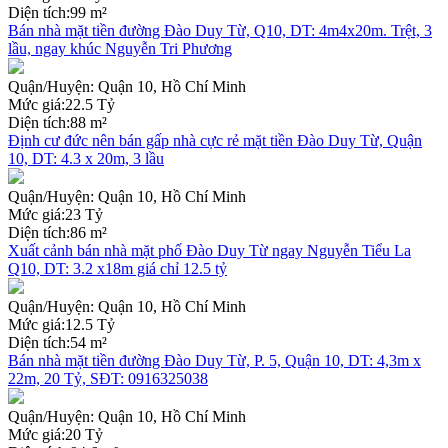
Diện tích:
99 m²
Bán nhà mặt tiền đường Đào Duy Từ, Q10, DT: 4m4x20m. Trệt, 3
lầu, ngay khúc Nguyễn Tri Phương
Quận/Huyện:
Quận 10, Hồ Chí Minh
Mức giá:
22.5 Tỷ
Diện tích:
88 m²
Định cư đức nên bán gấp nhà cực rẻ mặt tiền Đào Duy Từ, Quận
10, DT: 4.3 x 20m, 3 lầu
Quận/Huyện:
Quận 10, Hồ Chí Minh
Mức giá:
23 Tỷ
Diện tích:
86 m²
Xuất cảnh bán nhà mặt phố Đào Duy Từ ngay Nguyễn Tiểu La
Q10, DT: 3.2 x18m giá chỉ 12.5 tỷ
Quận/Huyện:
Quận 10, Hồ Chí Minh
Mức giá:
12.5 Tỷ
Diện tích:
54 m²
Bán nhà mặt tiền đường Đào Duy Từ, P. 5, Quận 10, DT: 4,3m x
22m, 20 Tỷ, SĐT: 0916325038
Quận/Huyện:
Quận 10, Hồ Chí Minh
Mức giá:
20 Tỷ