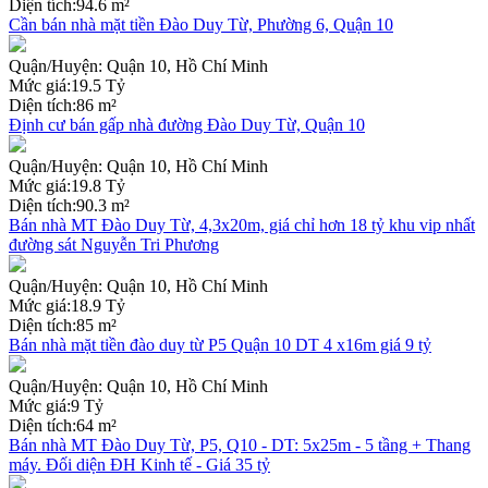
Diện tích:
94.6 m²
Cần bán nhà mặt tiền Đào Duy Từ, Phường 6, Quận 10
Quận/Huyện:
Quận 10, Hồ Chí Minh
Mức giá:
19.5 Tỷ
Diện tích:
86 m²
Định cư bán gấp nhà đường Đào Duy Từ, Quận 10
Quận/Huyện:
Quận 10, Hồ Chí Minh
Mức giá:
19.8 Tỷ
Diện tích:
90.3 m²
Bán nhà MT Đào Duy Từ, 4,3x20m, giá chỉ hơn 18 tỷ khu vip nhất
đường sát Nguyễn Tri Phương
Quận/Huyện:
Quận 10, Hồ Chí Minh
Mức giá:
18.9 Tỷ
Diện tích:
85 m²
Bán nhà mặt tiền đào duy từ P5 Quận 10 DT 4 x16m giá 9 tỷ
Quận/Huyện:
Quận 10, Hồ Chí Minh
Mức giá:
9 Tỷ
Diện tích:
64 m²
Bán nhà MT Đào Duy Từ, P5, Q10 - DT: 5x25m - 5 tầng + Thang
máy. Đối diện ĐH Kinh tế - Giá 35 tỷ