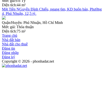
Mức giá:
9.6 Tỷ
Diện tích:
44 m²
Mặt Tiền NGuyễn Đình Chiểu, ngang 6m, KD buôn bán, Phường
4, Phú Nhuận, 12,5 tỷ.
Quận/Huyện:
Phú Nhuận, Hồ Chí Minh
Mức giá:
Thỏa thuận
Diện tích:
75 m²
Trang chủ
Nhà đất bán
Nhà đất cho thuê
Đăng tin
Đăng nhập
Đăng ký
Copyright © 2026 - phonhadat.net