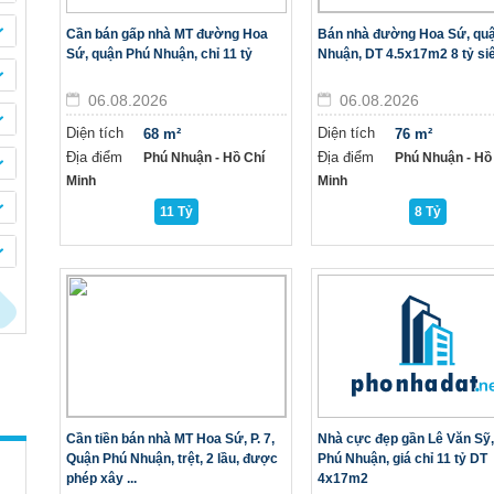
Cần bán gấp nhà MT đường Hoa
Bán nhà đường Hoa Sứ, qu
Sứ, quận Phú Nhuận, chỉ 11 tỷ
Nhuận, DT 4.5x17m2 8 tỷ si
06.08.2026
06.08.2026
Diện tích
Diện tích
68 m²
76 m²
Địa điểm
Địa điểm
Phú Nhuận - Hồ Chí
Phú Nhuận - Hồ
Minh
Minh
11 Tỷ
8 Tỷ
Cần tiền bán nhà MT Hoa Sứ, P. 7,
Nhà cực đẹp gần Lê Văn Sỹ
Quận Phú Nhuận, trệt, 2 lầu, được
Phú Nhuận, giá chỉ 11 tỷ DT
phép xây ...
4x17m2