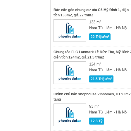
Bán căn góc chung cư tòa C6 Mỹ Đình 1, diện
tích 133m2, giá 22 tr/m2
133 m²
Nam Từ Liêm - Hà Nội
22 Triệu/m²
Chung tòa FLC Lanmark Lê Đức Thọ, Mỹ Đình 
diện tích 124m2, giá 21,5 tr/m2
124 m²
Nam Từ Liêm - Hà Nội
21.5 Triệu/m²
Chính chủ bán shophouse Vinhomes, DT 93m2,
tầng
93 m²
Nam Từ Liêm - Hà Nội
12.8 Tỷ