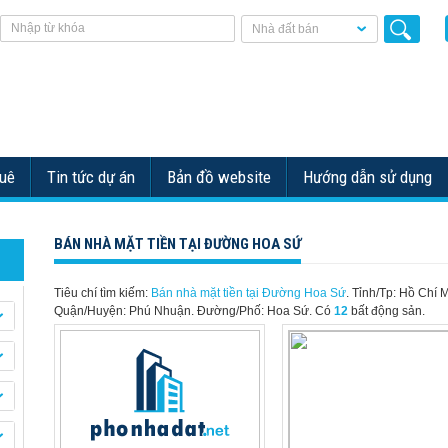
Nhà đất bán
huê
Tin tức dự án
Bản đồ website
Hướng dẫn sử dụng
BÁN NHÀ MẶT TIỀN TẠI ĐƯỜNG HOA SỨ
Tiêu chí tìm kiếm:
Bán nhà mặt tiền tại Đường Hoa Sứ
. Tỉnh/Tp: Hồ Chí 
Quận/Huyện: Phú Nhuận. Đường/Phố: Hoa Sứ.
Có
12
bất động sản.