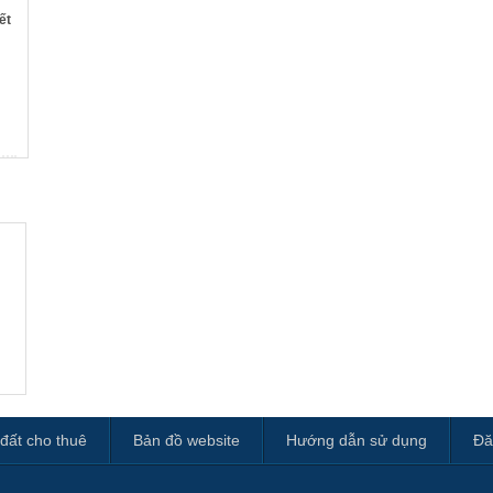
ết
đất cho thuê
Bản đồ website
Hướng dẫn sử dụng
Đă