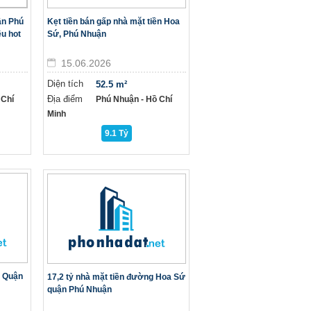
ận Phú
Kẹt tiền bán gấp nhà mặt tiền Hoa
êu hot
Sứ, Phú Nhuận
15.06.2026
Diện tích
52.5 m²
Địa điểm
 Chí
Phú Nhuận - Hồ Chí
Minh
9.1 Tỷ
, Quận
17,2 tỷ nhà mặt tiền đường Hoa Sứ
quận Phú Nhuận