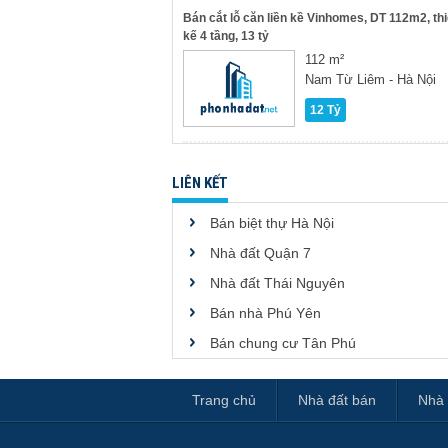
Bán cắt lỗ căn liền kề Vinhomes, DT 112m2, thi
kế 4 tầng, 13 tỷ
112 m²
Nam Từ Liêm - Hà Nội
12 Tỷ
LIÊN KẾT
Bán biệt thự Hà Nội
Nhà đất Quận 7
Nhà đất Thái Nguyên
Bán nhà Phú Yên
Bán chung cư Tân Phú
Trang chủ
Nhà đất bán
Nhà 