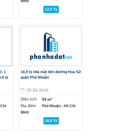
Minh
12.5 Tỷ
ứ, 1
16,9 tỷ nhà mặt tiền đường Hoa Sứ
8,9 tỷ
quận Phú Nhuận
05.06.2026
Diện tích
54 m²
Địa điểm
 Chí
Phú Nhuận - Hồ Chí
Minh
16.9 Tỷ