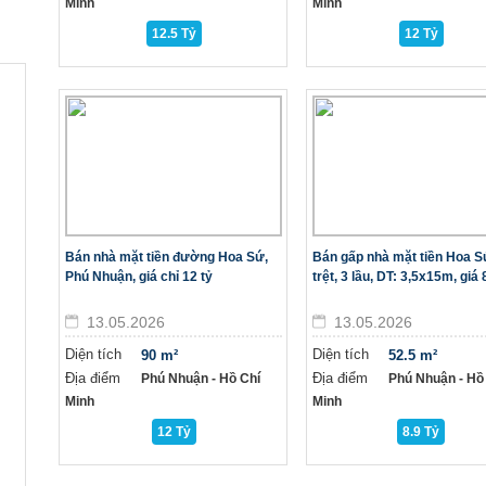
Minh
Minh
12.5 Tỷ
12 Tỷ
Bán nhà mặt tiền đường Hoa Sứ,
Bán gấp nhà mặt tiền Hoa S
Phú Nhuận, giá chỉ 12 tỷ
trệt, 3 lầu, DT: 3,5x15m, giá 
13.05.2026
13.05.2026
Diện tích
Diện tích
90 m²
52.5 m²
Địa điểm
Địa điểm
Phú Nhuận - Hồ Chí
Phú Nhuận - Hồ
Minh
Minh
12 Tỷ
8.9 Tỷ