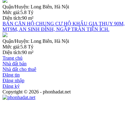
Quận/Huyện:
Long Biên, Hà Nội
Mức giá:
5.8 Tỷ
Diện tích:
90 m²
BÁN CĂN HỘ CHUNG CƯ HỘ KHẨU GIA THỤY 90M,
MT9M, AN SINH ĐỈNH, NGẬP TRÀN TIỆN ÍCH.
Quận/Huyện:
Long Biên, Hà Nội
Mức giá:
5.8 Tỷ
Diện tích:
90 m²
Trang chủ
Nhà đất bán
Nhà đất cho thuê
Đăng tin
Đăng nhập
Đăng ký
Copyright © 2026 - phonhadat.net