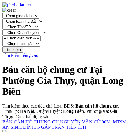
Tìm kiếm nâng cao
Bán căn hộ chung cư Tại
Phường Gia Thụy, quận Long
Biên
Tìm kiếm theo các tiêu chí: Loại BDS:
Bán căn hộ chung cư
.
Tỉnh/Tp:
Hà Nội
. Quận/Huyện:
Long Biên
. Phường/Xã:
Gia
Thụy
. Có
2
bất động sản.
BÁN CĂN HỘ CHUNG CƯ NGUYỄN VĂN CỪ 90M, MT9M,
AN SINH ĐỈNH, NGẬP TRÀN TIỆN ÍCH.