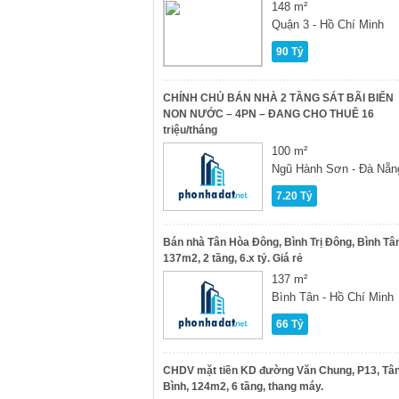
148 m²
Quận 3 - Hồ Chí Minh
90 Tỷ
CHÍNH CHỦ BÁN NHÀ 2 TẦNG SÁT BÃI BIỂN
NON NƯỚC – 4PN – ĐANG CHO THUÊ 16
triệu/tháng
100 m²
Ngũ Hành Sơn - Đà Nẵn
7.20 Tỷ
Bán nhà Tân Hòa Đông, Bình Trị Đông, Bình Tâ
137m2, 2 tầng, 6.x tỷ. Giá rẻ
137 m²
Bình Tân - Hồ Chí Minh
66 Tỷ
CHDV mặt tiền KD đường Văn Chung, P13, Tâ
Bình, 124m2, 6 tầng, thang máy.