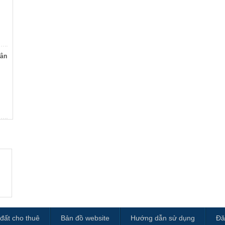
Tân
đất cho thuê
Bản đồ website
Hướng dẫn sử dụng
Đă