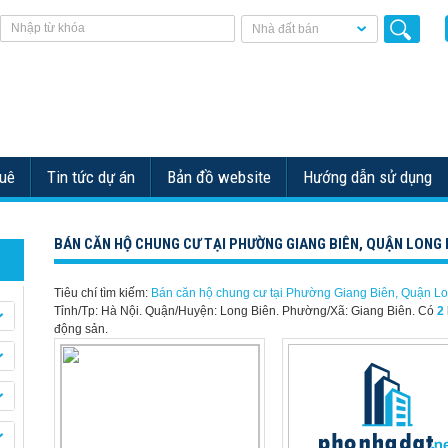
Nhà đất bán
huê
Tin tức dự án
Bản đồ website
Hướng dẫn sử dụng
BÁN CĂN HỘ CHUNG CƯ TẠI PHƯỜNG GIANG BIÊN, QUẬN LONG 
Tiêu chí tìm kiếm:
Bán căn hộ chung cư tại Phường Giang Biên, Quận L
Tỉnh/Tp: Hà Nội. Quận/Huyện: Long Biên. Phường/Xã: Giang Biên.
Có
2
động sản.