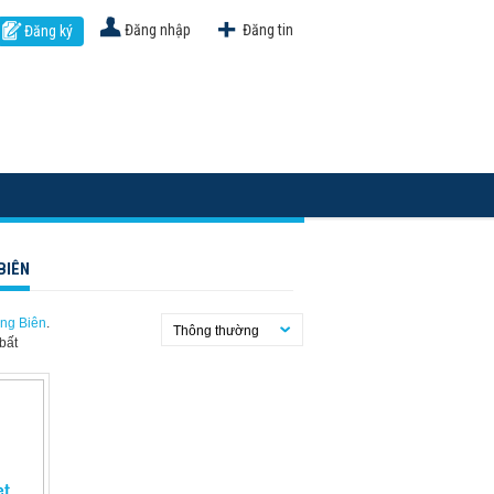
Đăng nhập
Đăng tin
Đăng ký
BIÊN
ong Biên
.
Thông thường
bất