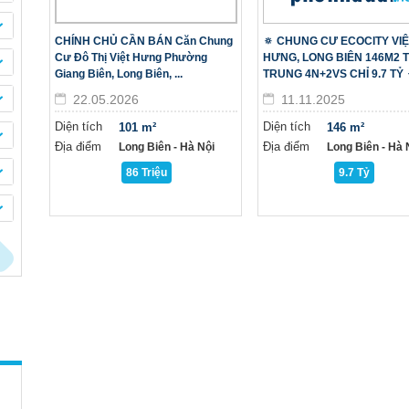
CHÍNH CHỦ CẦN BÁN Căn Chung
🔅 CHUNG CƯ ECOCITY VI
Cư Đô Thị Việt Hưng Phường
HƯNG, LONG BIÊN 146M2 
Giang Biên, Long Biên, ...
TRUNG 4N+2VS CHỈ 9.7 TỶ 
22.05.2026
11.11.2025
Diện tích
Diện tích
101 m²
146 m²
Địa điểm
Địa điểm
Long Biên - Hà Nội
Long Biên - Hà N
86 Triệu
9.7 Tỷ