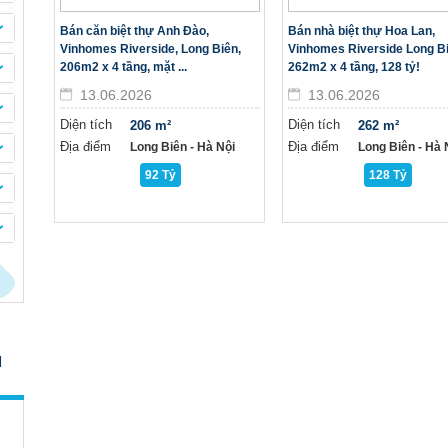
Bán căn biệt thự Anh Đào,
Bán nhà biệt thự Hoa Lan,
Vinhomes Riverside, Long Biên,
Vinhomes Riverside Long Bi
206m2 x 4 tầng, mặt ...
262m2 x 4 tầng, 128 tỷ!
13.06.2026
13.06.2026
Diện tích
Diện tích
206 m²
262 m²
Địa điểm
Địa điểm
Long Biên - Hà Nội
Long Biên - Hà N
92 Tỷ
128 Tỷ
I