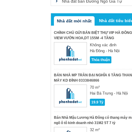
Nhà đất bán Đường Ngô Gia Tự
Nhà đất tiêu biể
Nhà đất mới nhất
CHÍNH CHỦ GỬI BÁN BIỆT THỰ VIP HÀ ĐÔNG
VIEW VƯỜN HOA,DT 155M -4 TẦNG
Không xác định
Hà Đông - Hà Nội
Thỏa thuận
BÁN NHÀ MP TRẦN ĐẠI NGHĨA 6 TẦNG THA
MÁY KD ĐỈNH 0333846866
70 m²
Hai Bà Trưng - Hà Nội
19.9 Tỷ
Bán Nhà Mậu Lương Hà Đông có thang máy m
ngõ ô tô kinh doanh nhỏ 31M2 5T 7 tỷ
32 m²