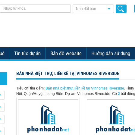
Nhà đất bán
huê
Tin tức dự án
Bản đồ website
Hướng dẫn sử dụng
BÁN NHÀ BIỆT THỰ, LIỀN KỀ TẠI VINHOMES RIVERSIDE
Tiêu chí tìm kiếm:
Bán nhà biệt thự, liền kề tại Vinhomes Riverside
. Tỉnh/
Nội. Quận/Huyện: Long Biên. Dự án: Vinhomes Riverside.
Có
2
bất động