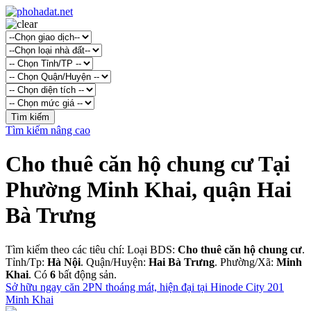
Tìm kiếm nâng cao
Cho thuê căn hộ chung cư Tại
Phường Minh Khai, quận Hai
Bà Trưng
Tìm kiếm theo các tiêu chí: Loại BDS:
Cho thuê căn hộ chung cư
.
Tỉnh/Tp:
Hà Nội
. Quận/Huyện:
Hai Bà Trưng
. Phường/Xã:
Minh
Khai
. Có
6
bất động sản.
Sở hữu ngay căn 2PN thoáng mát, hiện đại tại Hinode City 201
Minh Khai