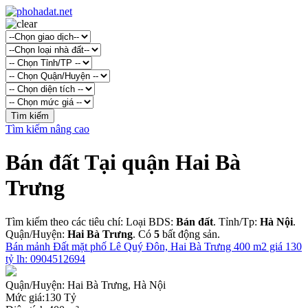
Tìm kiếm nâng cao
Bán đất Tại quận Hai Bà
Trưng
Tìm kiếm theo các tiêu chí: Loại BDS:
Bán đất
. Tỉnh/Tp:
Hà Nội
.
Quận/Huyện:
Hai Bà Trưng
. Có
5
bất động sản.
Bán mảnh Đất mặt phố Lê Quý Đôn, Hai Bà Trưng 400 m2 giá 130
tỷ lh: 0904512694
Quận/Huyện:
Hai Bà Trưng, Hà Nội
Mức giá:
130 Tỷ