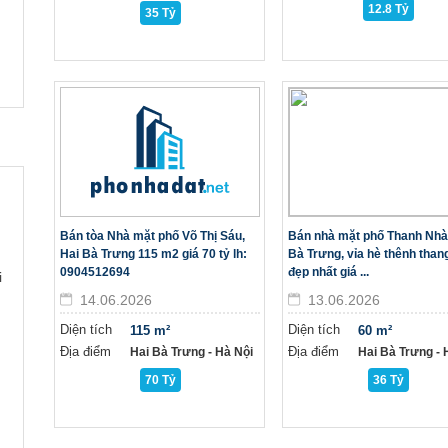
12.8 Tỷ
35 Tỷ
Bán tòa Nhà mặt phố Võ Thị Sáu,
Bán nhà mặt phố Thanh Nhà
Hai Bà Trưng 115 m2 giá 70 tỷ lh:
Bà Trưng, vỉa hè thênh than
0904512694
đẹp nhất giá ...
i
14.06.2026
13.06.2026
Diện tích
Diện tích
115 m²
60 m²
Địa điểm
Địa điểm
Hai Bà Trưng - Hà Nội
Hai Bà Trưng - H
70 Tỷ
36 Tỷ