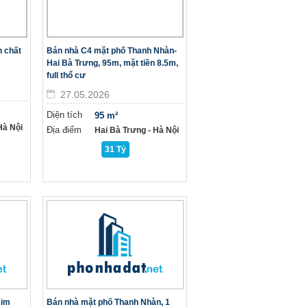
h chất
Bán nhà C4 mặt phố Thanh Nhàn-
Hai Bà Trưng, 95m, mặt tiền 8.5m,
full thổ cư
27.05.2026
Diện tích
95 m²
à Nội
Địa điểm
Hai Bà Trưng - Hà Nội
31 Tỷ
Kim
Bán nhà mặt phố Thanh Nhàn, 1