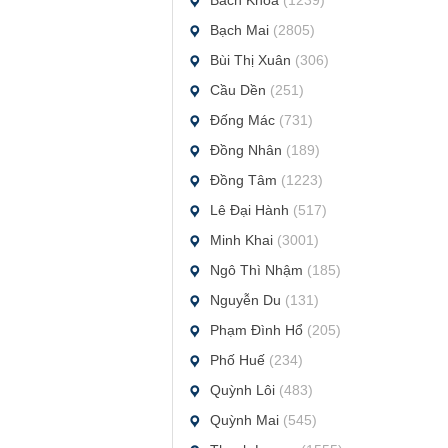
Bách Khoa
(1239)
Bạch Mai
(2805)
Bùi Thị Xuân
(306)
Cầu Dền
(251)
Đống Mác
(731)
Đồng Nhân
(189)
Đồng Tâm
(1223)
Lê Đại Hành
(517)
Minh Khai
(3001)
Ngô Thì Nhậm
(185)
Nguyễn Du
(131)
Phạm Đình Hổ
(205)
Phố Huế
(234)
Quỳnh Lôi
(483)
Quỳnh Mai
(545)