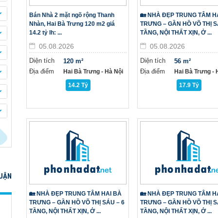
Bán Nhà 2 mặt ngõ rộng Thanh
🏡 NHÀ ĐẸP TRUNG TÂM H
Nhàn, Hai Bà Trưng 120 m2 giá
TRƯNG – GẦN HỒ VÕ THỊ S
14.2 tỷ lh: ...
TẦNG, NỘI THẤT XỊN, Ở ...
05.08.2026
05.08.2026
Diện tích
Diện tích
120 m²
56 m²
Địa điểm
Địa điểm
Hai Bà Trưng - Hà Nội
Hai Bà Trưng - H
14.2 Tỷ
17.9 Tỷ
QUẬN
🏡 NHÀ ĐẸP TRUNG TÂM HAI BÀ
🏡 NHÀ ĐẸP TRUNG TÂM H
TRƯNG – GẦN HỒ VÕ THỊ SÁU – 6
TRƯNG – GẦN HỒ VÕ THỊ S
TẦNG, NỘI THẤT XỊN, Ở ...
TẦNG, NỘI THẤT XỊN, Ở ...