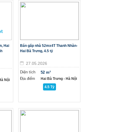
n, Hai
Bán gấp nhà 52mx4T Thanh Nhàn-
nh
Hai Bà Trưng, 4.5 tỷ
27.05.2026
Diện tích
52 m²
Địa điểm
Hai Bà Trưng - Hà Nội
à Nội
4.5 Tỷ