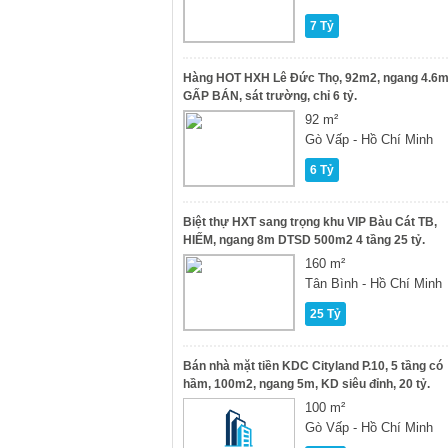
7 Tỷ
Hàng HOT HXH Lê Đức Thọ, 92m2, ngang 4.6m
GẤP BÁN, sát trường, chỉ 6 tỷ.
92 m²
Gò Vấp - Hồ Chí Minh
6 Tỷ
Biệt thự HXT sang trọng khu VIP Bàu Cát TB,
HIẾM, ngang 8m DTSD 500m2 4 tầng 25 tỷ.
160 m²
Tân Bình - Hồ Chí Minh
25 Tỷ
Bán nhà mặt tiền KDC Cityland P.10, 5 tầng có
hầm, 100m2, ngang 5m, KD siêu đỉnh, 20 tỷ.
100 m²
Gò Vấp - Hồ Chí Minh