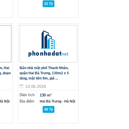
32 Tỷ
n, Hai
Bán nhà mặt phố Thanh Nhàn,
g, đoạn
quận Hai Bà Trưng, 130m2 x 5
tầng, mặt tiền 9m, giá ...
13.06.2026
Diện tích
130 m²
Địa điểm
à Nội
Hai Bà Trưng - Hà Nội
48 Tỷ