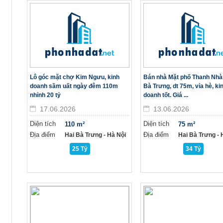
Lô góc mặt chợ Kim Ngưu, kinh
Bán nhà Mặt phố Thanh Nhà
doanh sầm uất ngày đêm 110m
Bà Trưng, dt 75m, vỉa hè, ki
nhỉnh 20 tỷ
doanh tốt. Giá ...
17.06.2026
13.06.2026
Diện tích
Diện tích
110 m²
75 m²
Địa điểm
Địa điểm
Hai Bà Trưng - Hà Nội
Hai Bà Trưng - H
25 Tỷ
34 Tỷ