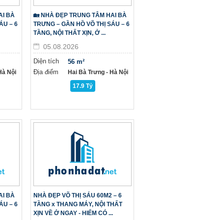
AI BÀ
🏡 NHÀ ĐẸP TRUNG TÂM HAI BÀ
ÁU – 6
TRƯNG – GẦN HỒ VÕ THỊ SÁU – 6
TẦNG, NỘI THẤT XỊN, Ở ...
05.08.2026
Diện tích
56 m²
Địa điểm
à Nội
Hai Bà Trưng - Hà Nội
17.9 Tỷ
AI BÀ
NHÀ ĐẸP VÕ THỊ SÁU 60M2 – 6
ÁU – 6
TẦNG x THANG MÁY, NỘI THẤT
XỊN VỀ Ở NGAY - HIẾM CÓ ...