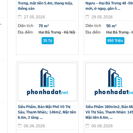
Trưng, mặt tiền 5.4m, thang máy,
Ngưu – Hai Bà Trưng 48 -5
thông sàn
mới, ở ngay, gần ô ...
27.05.2026
29.05.2026
,
Diện tích
Diện tích
70 m²
50 m²
Địa điểm
Địa điểm
Hai Bà Trưng - Hà Nội
Hai Bà Trưng - H
35 Tỷ
950 Triệu
Siêu Phẩm, Bán Mặt Phố Võ Thị
Siêu Phẩm 380tr/m2, Bán M
Sáu, Thanh Nhàn,: 146m2, Mặt tiền
Võ Thị Sáu, Thanh Nhàn: 14
8.4m, 3 tầng. ...
Mặt tiền 8.4m, ...
06.06.2026
06.06.2026