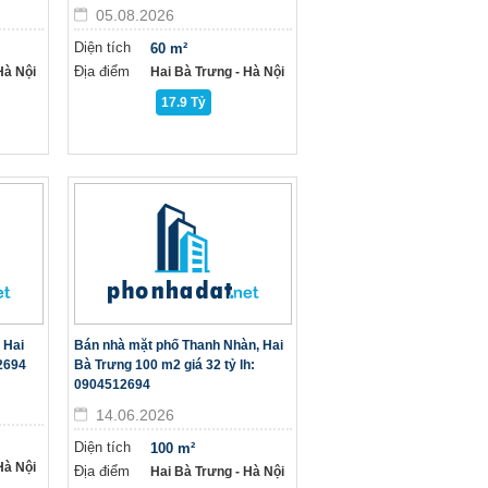
05.08.2026
Diện tích
60 m²
Địa điểm
à Nội
Hai Bà Trưng - Hà Nội
17.9 Tỷ
 Hai
Bán nhà mặt phố Thanh Nhàn, Hai
12694
Bà Trưng 100 m2 giá 32 tỷ lh:
0904512694
14.06.2026
Diện tích
100 m²
à Nội
Địa điểm
Hai Bà Trưng - Hà Nội