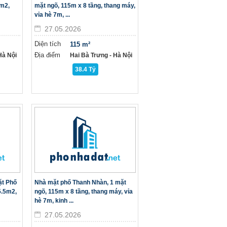
0m2,
mặt ngõ, 115m x 8 tầng, thang máy,
vỉa hè 7m, ...
27.05.2026
Diện tích
115 m²
Địa điểm
à Nội
Hai Bà Trưng - Hà Nội
38.4 Tỷ
ặt Phố
Nhà mặt phố Thanh Nhàn, 1 mặt
5.5m2,
ngõ, 115m x 8 tầng, thang máy, vỉa
hè 7m, kinh ...
27.05.2026