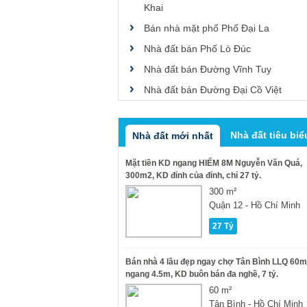
Khai
Bán nhà mặt phố Phố Đại La
Nhà đất bán Phố Lò Đúc
Nhà đất bán Đường Vĩnh Tuy
Nhà đất bán Đường Đại Cồ Việt
Nhà đất tiêu biể
Nhà đất mới nhất
Mặt tiền KD ngang HIẾM 8M Nguyễn Văn Quá,
300m2, KD đỉnh của đỉnh, chỉ 27 tỷ.
300 m²
Quận 12 - Hồ Chí Minh
27 Tỷ
Bán nhà 4 lầu đẹp ngay chợ Tân Bình LLQ 60m
ngang 4.5m, KD buôn bán đa nghề, 7 tỷ.
60 m²
Tân Bình - Hồ Chí Minh