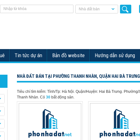
Nhà đất bán
huê
Tin tức dự án
Bản đồ website
Hướng dẫn sử dụng
NHÀ ĐẤT BÁN TẠI PHƯỜNG THANH NHÀN, QUẬN HAI BÀ TRƯNG
Tiêu chí tìm kiếm: Tỉnh/Tp: Hà Nội. Quận/Huyện: Hai Bà Trưng. Phường/
Thanh Nhàn.
Có
30
bất động sản.