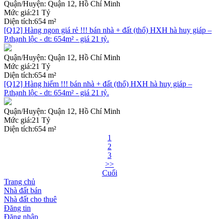
Quận/Huyện:
Quận 12, Hồ Chí Minh
Mức giá:
21 Tỷ
Diện tích:
654 m²
[Q12] Hàng ngon giá rẻ !!! bán nhà + đất (thổ) HXH hà huy giáp –
P.thạnh lộc - dt: 654m² - giá 21 tỷ.
Quận/Huyện:
Quận 12, Hồ Chí Minh
Mức giá:
21 Tỷ
Diện tích:
654 m²
[Q12] Hàng hiếm !!! bán nhà + đất (thổ) HXH hà huy giáp –
P.thạnh lộc - dt: 654m² - giá 21 tỷ.
Quận/Huyện:
Quận 12, Hồ Chí Minh
Mức giá:
21 Tỷ
Diện tích:
654 m²
1
2
3
>>
Cuối
Trang chủ
Nhà đất bán
Nhà đất cho thuê
Đăng tin
Đăng nhập