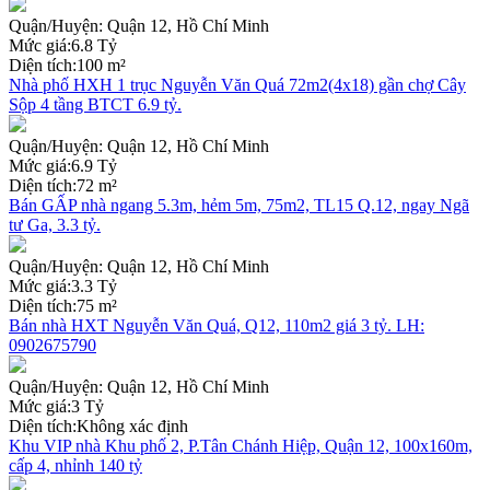
Quận/Huyện:
Quận 12, Hồ Chí Minh
Mức giá:
6.8 Tỷ
Diện tích:
100 m²
Nhà phố HXH 1 trục Nguyễn Văn Quá 72m2(4x18) gần chợ Cây
Sộp 4 tầng BTCT 6.9 tỷ.
Quận/Huyện:
Quận 12, Hồ Chí Minh
Mức giá:
6.9 Tỷ
Diện tích:
72 m²
Bán GẤP nhà ngang 5.3m, hẻm 5m, 75m2, TL15 Q.12, ngay Ngã
tư Ga, 3.3 tỷ.
Quận/Huyện:
Quận 12, Hồ Chí Minh
Mức giá:
3.3 Tỷ
Diện tích:
75 m²
Bán nhà HXT Nguyễn Văn Quá, Q12, 110m2 giá 3 tỷ. LH:
0902675790
Quận/Huyện:
Quận 12, Hồ Chí Minh
Mức giá:
3 Tỷ
Diện tích:
Không xác định
Khu VIP nhà Khu phố 2, P.Tân Chánh Hiệp, Quận 12, 100x160m,
cấp 4, nhỉnh 140 tỷ