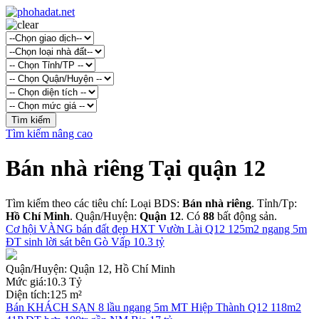
Tìm kiếm nâng cao
Bán nhà riêng Tại quận 12
Tìm kiếm theo các tiêu chí: Loại BDS:
Bán nhà riêng
. Tỉnh/Tp:
Hồ Chí Minh
. Quận/Huyện:
Quận 12
. Có
88
bất động sản.
Cơ hội VÀNG bán đất đẹp HXT Vườn Lài Q12 125m2 ngang 5m
ĐT sinh lời sát bên Gò Vấp 10.3 tỷ
Quận/Huyện:
Quận 12, Hồ Chí Minh
Mức giá:
10.3 Tỷ
Diện tích:
125 m²
Bán KHÁCH SẠN 8 lầu ngang 5m MT Hiệp Thành Q12 118m2