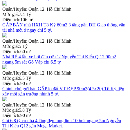
Quận/Huyện:
Quận 12, Hồ Chí Minh
Mức giá:
7.4 Tỷ
Diện tích:
106 m²
GẤP BÁN nhà HXH Tô Ký 60m2 3 tầng gần ĐH Giao thông vận
tải nhà mới ở ngay chỉ 5 tỷ.
Quận/Huyện:
Quận 12, Hồ Chí Minh
Mức giá:
5 Tỷ
Diện tích:
60 m²
Nhà RẺ 4 lầu xe hơi đậu cửa 1/ Nguyễn Thị Kiểu Q.12 90m2
ngang 5m sát Gò Vấp chỉ 6.5 tỷ
Quận/Huyện:
Quận 12, Hồ Chí Minh
Mức giá:
6.5 Tỷ
Diện tích:
90 m²
Chính chủ gửi bán GẤP lô đất VT ĐẸP 90m2(4.5x20) Tô Ký tiện
xây mới gần trường nhỉnh 5 tỷ.
Quận/Huyện:
Quận 12, Hồ Chí Minh
Mức giá:
5.8 Tỷ
Diện tích:
90 m²
Chỉ 6.8 tỷ có nhà 4 tầng đẹp lung linh 100m2 ngang 5m Nguyễn
Thị Kiểu Q12 gần Mega Market.