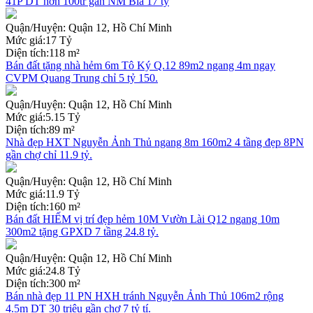
41P DT hơn 100tr gần NM Bia 17 tỷ
Quận/Huyện:
Quận 12, Hồ Chí Minh
Mức giá:
17 Tỷ
Diện tích:
118 m²
Bán đất tặng nhà hẻm 6m Tô Ký Q.12 89m2 ngang 4m ngay
CVPM Quang Trung chỉ 5 tỷ 150.
Quận/Huyện:
Quận 12, Hồ Chí Minh
Mức giá:
5.15 Tỷ
Diện tích:
89 m²
Nhà đẹp HXT Nguyễn Ảnh Thủ ngang 8m 160m2 4 tầng đẹp 8PN
gần chợ chỉ 11.9 tỷ.
Quận/Huyện:
Quận 12, Hồ Chí Minh
Mức giá:
11.9 Tỷ
Diện tích:
160 m²
Bán đất HIẾM vị trí đẹp hẻm 10M Vườn Lài Q12 ngang 10m
300m2 tặng GPXD 7 tầng 24.8 tỷ.
Quận/Huyện:
Quận 12, Hồ Chí Minh
Mức giá:
24.8 Tỷ
Diện tích:
300 m²
Bán nhà đẹp 11 PN HXH tránh Nguyễn Ảnh Thủ 106m2 rộng
4.5m DT 30 triệu gần chợ 7 tỷ tí.