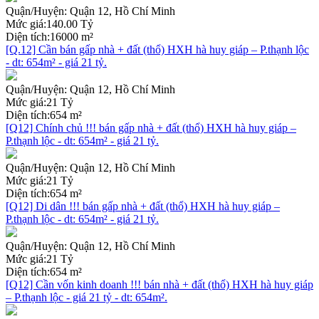
Quận/Huyện:
Quận 12, Hồ Chí Minh
Mức giá:
140.00 Tỷ
Diện tích:
16000 m²
[Q.12] Cần bán gấp nhà + đất (thổ) HXH hà huy giáp – P.thạnh lộc
- dt: 654m² - giá 21 tỷ.
Quận/Huyện:
Quận 12, Hồ Chí Minh
Mức giá:
21 Tỷ
Diện tích:
654 m²
[Q12] Chính chủ !!! bán gấp nhà + đất (thổ) HXH hà huy giáp –
P.thạnh lộc - dt: 654m² - giá 21 tỷ.
Quận/Huyện:
Quận 12, Hồ Chí Minh
Mức giá:
21 Tỷ
Diện tích:
654 m²
[Q12] Di dân !!! bán gấp nhà + đất (thổ) HXH hà huy giáp –
P.thạnh lộc - dt: 654m² - giá 21 tỷ.
Quận/Huyện:
Quận 12, Hồ Chí Minh
Mức giá:
21 Tỷ
Diện tích:
654 m²
[Q12] Cần vốn kinh doanh !!! bán nhà + đất (thổ) HXH hà huy giáp
– P.thạnh lộc - giá 21 tỷ - dt: 654m².