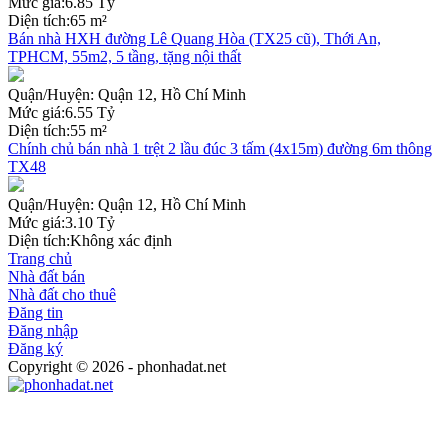
Mức giá:
6.85 Tỷ
Diện tích:
65 m²
Bán nhà HXH đường Lê Quang Hòa (TX25 cũ), Thới An,
TPHCM, 55m2, 5 tầng, tặng nội thất
Quận/Huyện:
Quận 12, Hồ Chí Minh
Mức giá:
6.55 Tỷ
Diện tích:
55 m²
Chính chủ bán nhà 1 trệt 2 lầu đúc 3 tấm (4x15m) đường 6m thông
TX48
Quận/Huyện:
Quận 12, Hồ Chí Minh
Mức giá:
3.10 Tỷ
Diện tích:
Không xác định
Trang chủ
Nhà đất bán
Nhà đất cho thuê
Đăng tin
Đăng nhập
Đăng ký
Copyright © 2026 - phonhadat.net