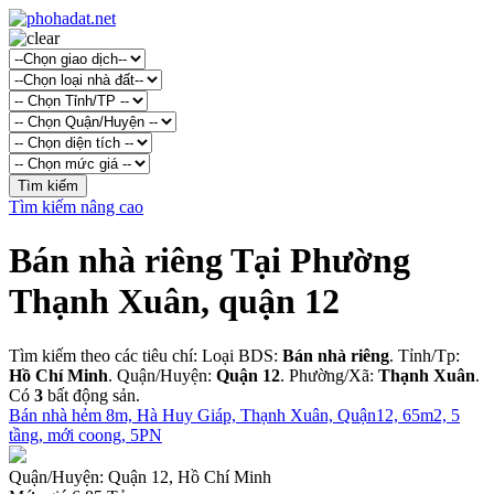
Tìm kiếm nâng cao
Bán nhà riêng Tại Phường
Thạnh Xuân, quận 12
Tìm kiếm theo các tiêu chí: Loại BDS:
Bán nhà riêng
. Tỉnh/Tp:
Hồ Chí Minh
. Quận/Huyện:
Quận 12
. Phường/Xã:
Thạnh Xuân
.
Có
3
bất động sản.
Bán nhà hẻm 8m, Hà Huy Giáp, Thạnh Xuân, Quận12, 65m2, 5
tầng, mới coong, 5PN
Quận/Huyện:
Quận 12, Hồ Chí Minh