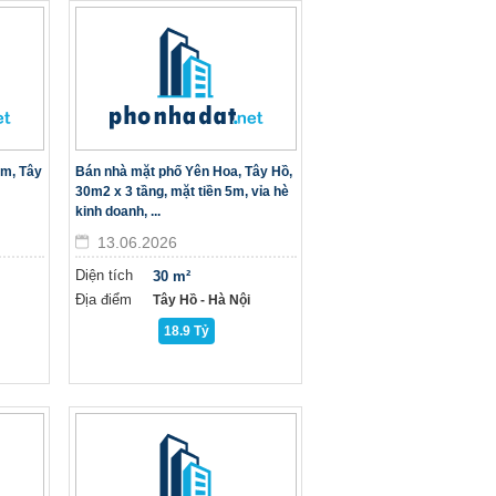
m, Tây
Bán nhà mặt phố Yên Hoa, Tây Hồ,
30m2 x 3 tầng, mặt tiền 5m, vỉa hè
kinh doanh, ...
13.06.2026
Diện tích
30 m²
Địa điểm
Tây Hồ - Hà Nội
18.9 Tỷ