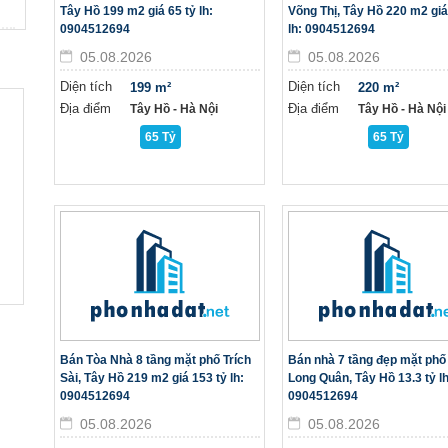
Tây Hồ 199 m2 giá 65 tỷ lh:
Võng Thị, Tây Hồ 220 m2 giá
0904512694
lh: 0904512694
05.08.2026
05.08.2026
Diện tích
Diện tích
199 m²
220 m²
Địa điểm
Địa điểm
Tây Hồ - Hà Nội
Tây Hồ - Hà Nội
65 Tỷ
65 Tỷ
Bán Tòa Nhà 8 tầng mặt phố Trích
Bán nhà 7 tầng đẹp mặt phố
Sài, Tây Hồ 219 m2 giá 153 tỷ lh:
Long Quân, Tây Hồ 13.3 tỷ lh
0904512694
0904512694
05.08.2026
05.08.2026