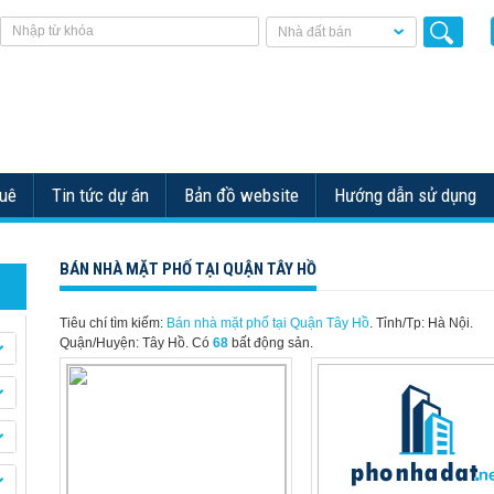
Nhà đất bán
huê
Tin tức dự án
Bản đồ website
Hướng dẫn sử dụng
BÁN NHÀ MẶT PHỐ TẠI QUẬN TÂY HỒ
Tiêu chí tìm kiếm:
Bán nhà mặt phố tại Quận Tây Hồ
. Tỉnh/Tp: Hà Nội.
Quận/Huyện: Tây Hồ.
Có
68
bất động sản.