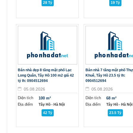
28 Tỷ
19 Tỷ
Bán nhà đẹp 8 tầng mặt phố Lạc
Bán nhà 7 tầng mặt phố Thụ
Long Quân, Tây Hồ 100 m2 giá 42
Khuê, Tây Hồ 23.5 tỷ lh:
n
tỷ lh: 0904512694
0904512694
05.08.2026
05.08.2026
Diện tích
Diện tích
100 m²
68 m²
Địa điểm
Địa điểm
Tây Hồ - Hà Nội
Tây Hồ - Hà Nội
42 Tỷ
23.5 Tỷ