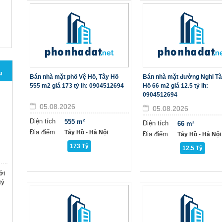
u
Bán nhà mặt phố Vệ Hồ, Tây Hồ
Bán nhà mặt đường Nghi Tà
555 m2 giá 173 tỷ lh: 0904512694
Hồ 66 m2 giá 12.5 tỷ lh:
0904512694
05.08.2026
05.08.2026
Diện tích
555 m²
Diện tích
66 m²
Địa điểm
Tây Hồ - Hà Nội
Địa điểm
Tây Hồ - Hà Nội
173 Tỷ
12.5 Tỷ
ới
tỷ