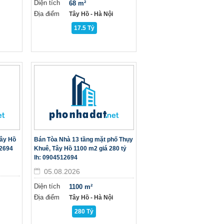
Diện tích
68 m²
Địa điểm
Tây Hồ - Hà Nội
17.5 Tỷ
Tây Hồ
Bán Tòa Nhà 13 tầng mặt phố Thụy
12694
Khuê, Tây Hồ 1100 m2 giá 280 tỷ
lh: 0904512694
05.08.2026
Diện tích
1100 m²
Địa điểm
Tây Hồ - Hà Nội
280 Tỷ