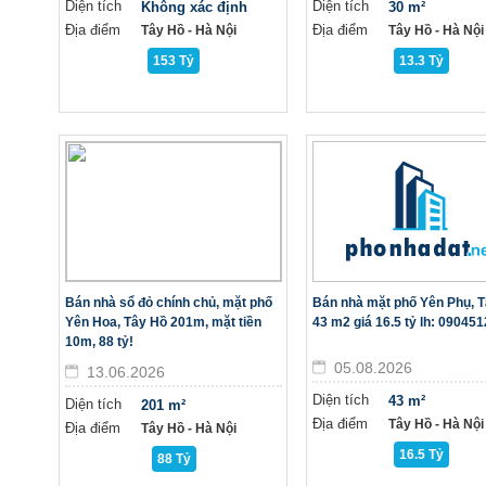
Diện tích
Diện tích
Không xác định
30 m²
Địa điểm
Địa điểm
Tây Hồ - Hà Nội
Tây Hồ - Hà Nội
153 Tỷ
13.3 Tỷ
Bán nhà sổ đỏ chính chủ, mặt phố
Bán nhà mặt phố Yên Phụ, 
Yên Hoa, Tây Hồ 201m, mặt tiền
43 m2 giá 16.5 tỷ lh: 09045
10m, 88 tỷ!
05.08.2026
13.06.2026
Diện tích
43 m²
Diện tích
201 m²
Địa điểm
Tây Hồ - Hà Nội
Địa điểm
Tây Hồ - Hà Nội
16.5 Tỷ
88 Tỷ