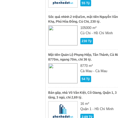
55 Tỷ
Sốc quá nhỉnh 2 triệu/1m, mặt tiền Nguyễn Văn
Khạ, Phú Hòa Đông, Củ Chi, 230 tỷ.
105000 m²
Củ Chi - Hồ Chí Minh
230 Tỷ
Mặt tiền Quản Lộ Phụng Hiệp, Tân Thành, Cà M
8770m, ngang 70m, chỉ 36 tỷ.
8770 m²
Cà Mau - Cà Mau
54 Tỷ
Bán gấp, nhà Võ Văn Kiệt, Cô Giang, Quận 1, 3
tầng, 3 ngủ, chỉ 2,69 tỷ.
16 m²
Quận 1 - Hồ Chí Minh
2.69 Tỷ