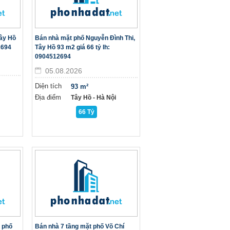
Tây Hồ
Bán nhà mặt phố Nguyễn Đình Thi,
2694
Tây Hồ 93 m2 giá 66 tỷ lh:
0904512694
05.08.2026
Diện tích
93 m²
Địa điểm
Tây Hồ - Hà Nội
66 Tỷ
 phố
Bán nhà 7 tầng mặt phố Võ Chí