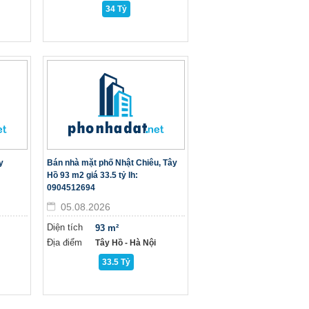
34 Tỷ
y
Bán nhà mặt phố Nhật Chiêu, Tây
Hồ 93 m2 giá 33.5 tỷ lh:
0904512694
05.08.2026
Diện tích
93 m²
Địa điểm
Tây Hồ - Hà Nội
33.5 Tỷ