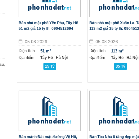
Bán nhà mặt phố Yên Phụ, Tây Hồ
Bán nhà mặt phố Xuân La, 
51 m2 giá 15 tỷ lh: 0904512694
113 m2 giá 35 tỷ lh: 090451
05.08.2026
05.08.2026
Diện tích
Diện tích
51 m²
113 m²
Địa điểm
Địa điểm
Tây Hồ - Hà Nội
Tây Hồ - Hà Nội
au,
15 Tỷ
35 Tỷ
Bán mảnh Đất mặt đường Vệ Hồ,
Bán Tòa Nhà 8 tầng đẹp mặt