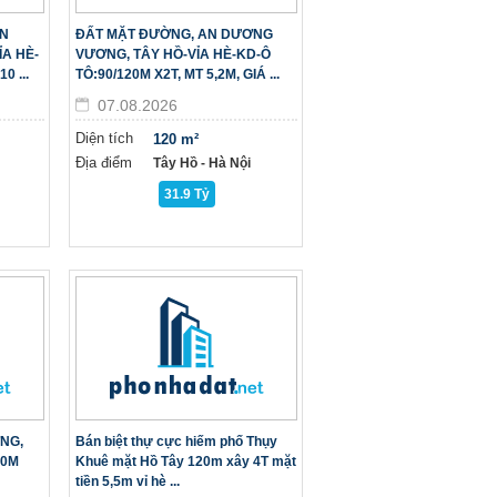
AN
ĐẤT MẶT ĐƯỜNG, AN DƯƠNG
A HÈ-
VƯƠNG, TÂY HỒ-VỈA HÈ-KD-Ô
0 ...
TÔ:90/120M X2T, MT 5,2M, GIÁ ...
07.08.2026
Diện tích
120 m²
Địa điểm
Tây Hồ - Hà Nội
31.9 Tỷ
NG,
Bán biệt thự cực hiếm phố Thụy
10M
Khuê mặt Hồ Tây 120m xây 4T mặt
tiền 5,5m vỉ hè ...