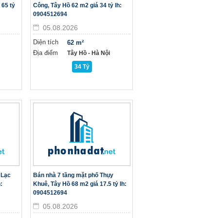
 65 tỷ
Công, Tây Hồ 62 m2 giá 34 tỷ lh:
0904512694
05.08.2026
Diện tích
62 m²
Địa điểm
Tây Hồ - Hà Nội
34 Tỷ
 Lạc
Bán nhà 7 tầng mặt phố Thụy
:
Khuê, Tây Hồ 68 m2 giá 17.5 tỷ lh:
0904512694
05.08.2026