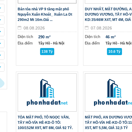
Bán tòa nhà VP 9 tầng mặt phố
DUY NHẤT, MẶT ĐƯỜNG, 
Nguyễn Xuân Khoát_ Xuân La Dt
DƯƠNG VƯƠNG, TÂY HỒ-VỈ
290m2 Mt 16m.Giá ...
KD:35/46M X4T, MT 4M, GIÁ 1
08.08.2026
07.08.2026
Diện tích
Diện tích
290 m²
46 m²
Địa điểm
Địa điểm
Tây Hồ - Hà Nội
Tây Hồ - Hà Nội
138 Tỷ
10.6 Tỷ
TÒA MẶT PHỐ, TÔ NGỌC VÂN,
MẶT PHỐ, AN DƯƠNG VƯƠ
TÂY HỒ-VỈA HÈ-KD-Ô TÔ:
TÂY HỒ-VỈA HÈ-KD-Ô TÔ:1
100/152M X9T, MT 8M, GIÁ 92 TỶ.
X5T, MT 5,5M, GIÁ 32,5 TỶ