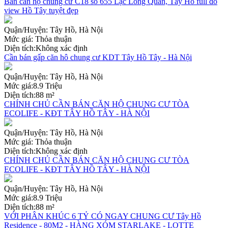
Bán căn hộ chung cư C18 số 655 Lạc Long Quân, Tây Hồ full đồ
view Hồ Tây tuyệt đẹp
Quận/Huyện:
Tây Hồ, Hà Nội
Mức giá:
Thỏa thuận
Diện tích:
Không xác định
Cần bán gấp căn hô chung cư KDT Tây Hồ Tây - Hà Nội
Quận/Huyện:
Tây Hồ, Hà Nội
Mức giá:
8.9 Triệu
Diện tích:
88 m²
CHÍNH CHỦ CẦN BÁN CĂN HỘ CHUNG CƯ TÒA
ECOLIFE - KĐT TÂY HỒ TÂY - HÀ NỘI
Quận/Huyện:
Tây Hồ, Hà Nội
Mức giá:
Thỏa thuận
Diện tích:
Không xác định
CHÍNH CHỦ CẦN BÁN CĂN HỘ CHUNG CƯ TÒA
ECOLIFE - KĐT TÂY HỒ TÂY - HÀ NỘI
Quận/Huyện:
Tây Hồ, Hà Nội
Mức giá:
8.9 Triệu
Diện tích:
88 m²
VỚI PHÂN KHÚC 6 TỶ CÓ NGAY CHUNG CƯ Tây Hồ
Residence - 80M2 - HÀNG XÓM STARLAKE - LOTTE