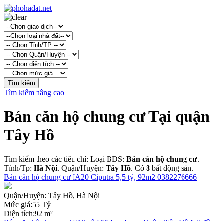
Tìm kiếm nâng cao
Bán căn hộ chung cư Tại quận
Tây Hồ
Tìm kiếm theo các tiêu chí: Loại BDS:
Bán căn hộ chung cư
.
Tỉnh/Tp:
Hà Nội
. Quận/Huyện:
Tây Hồ
. Có
8
bất động sản.
Bán căn hộ chung cư IA20 Ciputra 5,5 tỷ, 92m2 0382276666
Quận/Huyện:
Tây Hồ, Hà Nội
Mức giá:
55 Tỷ
Diện tích:
92 m²