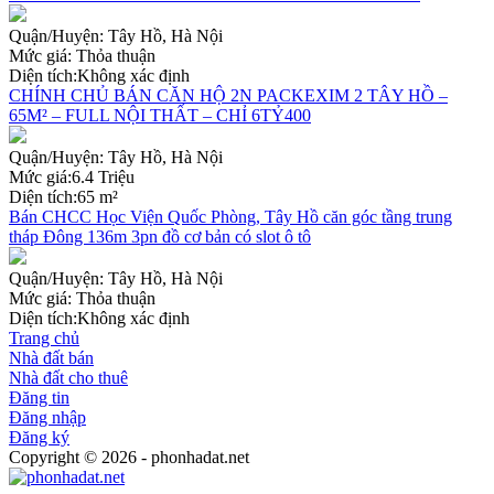
Quận/Huyện:
Tây Hồ, Hà Nội
Mức giá:
Thỏa thuận
Diện tích:
Không xác định
CHÍNH CHỦ BÁN CĂN HỘ 2N PACKEXIM 2 TÂY HỒ –
65M² – FULL NỘI THẤT – CHỈ 6TỶ400
Quận/Huyện:
Tây Hồ, Hà Nội
Mức giá:
6.4 Triệu
Diện tích:
65 m²
Bán CHCC Học Viện Quốc Phòng, Tây Hồ căn góc tầng trung
tháp Đông 136m 3pn đồ cơ bản có slot ô tô
Quận/Huyện:
Tây Hồ, Hà Nội
Mức giá:
Thỏa thuận
Diện tích:
Không xác định
Trang chủ
Nhà đất bán
Nhà đất cho thuê
Đăng tin
Đăng nhập
Đăng ký
Copyright © 2026 - phonhadat.net