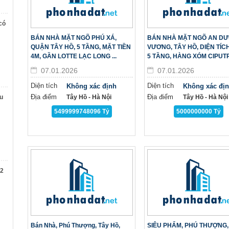
có
BÁN NHÀ MẶT NGÕ PHÚ XÁ,
BÁN NHÀ MẶT NGÕ AN D
QUẬN TÂY HỒ, 5 TẦNG, MẶT TIỀN
VƯƠNG, TÂY HỒ, DIỆN TÍCH
4M, GẦN LOTTE LẠC LONG ...
5 TẦNG, HÀNG XÓM CIPUT
07.01.2026
07.01.2026
Diện tích
Diện tích
Không xác định
Không xác đị
Địa điểm
Địa điểm
u
Tây Hồ - Hà Nội
Tây Hồ - Hà Nội
5499999748096 Tỷ
5000000000 Tỷ
 2
Bán Nhà, Phú Thượng, Tây Hồ,
SIÊU PHẨM, PHÚ THƯỢNG,