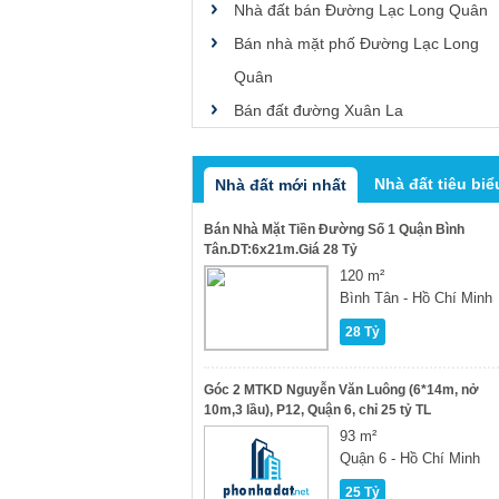
Nhà đất bán Đường Lạc Long Quân
Bán nhà mặt phố Đường Lạc Long
Quân
Bán đất đường Xuân La
Nhà đất tiêu biể
Nhà đất mới nhất
Bán Nhà Mặt Tiền Đường Số 1 Quận Bình
Tân.DT:6x21m.Giá 28 Tỷ
120 m²
Bình Tân - Hồ Chí Minh
28 Tỷ
Góc 2 MTKD Nguyễn Văn Luông (6*14m, nở
10m,3 lầu), P12, Quận 6, chỉ 25 tỷ TL
93 m²
Quận 6 - Hồ Chí Minh
25 Tỷ