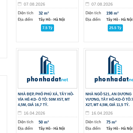
07.08.2026
07.08.2026
Diện tích
Diện tích
32 m²
198 m²
Địa điểm
Địa điểm
Tây Hồ - Hà Nội
Tây Hồ - Hà Nội
7.5 Tỷ
25.5 Tỷ
NHÀ ĐẸP, PHỐ PHÚ XÁ, TÂY HỒ-
NHÀ NGÕ 521, AN DƯƠNG
VỈA HÈ-KD- Ô TÔ: 50M X5T, MT
VƯƠNG, TÂY HỒ-KD-Ô TÔ:
4,5M, GIÁ 16,7 TỶ.
X2T, MT 4,5M, GIÁ 11,5 TỶ.
16.04.2026
16.04.2026
Diện tích
Diện tích
50 m²
75 m²
Địa điểm
Địa điểm
Tây Hồ - Hà Nội
Tây Hồ - Hà Nội