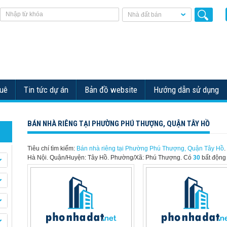
Nhà đất bán
huê
Tin tức dự án
Bản đồ website
Hướng dẫn sử dụng
BÁN NHÀ RIÊNG TẠI PHƯỜNG PHÚ THƯỢNG, QUẬN TÂY HỒ
Tiêu chí tìm kiếm:
Bán nhà riêng tại Phường Phú Thượng, Quận Tây Hồ
.
Hà Nội. Quận/Huyện: Tây Hồ. Phường/Xã: Phú Thượng.
Có
30
bất động