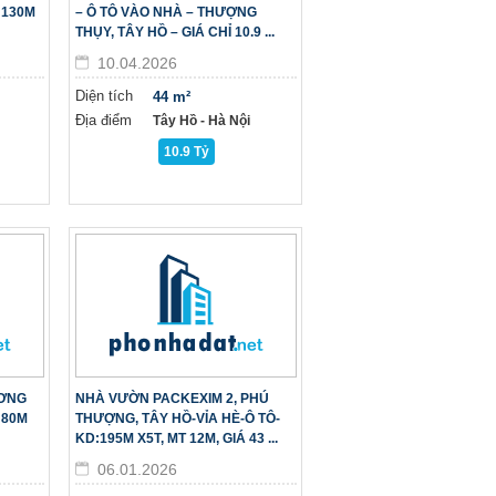
 130M
– Ô TÔ VÀO NHÀ – THƯỢNG
THỤY, TÂY HỒ – GIÁ CHỈ 10.9 ...
10.04.2026
Diện tích
44 m²
Địa điểm
Tây Hồ - Hà Nội
10.9 Tỷ
ƯƠNG
NHÀ VƯỜN PACKEXIM 2, PHÚ
 80M
THƯỢNG, TÂY HỒ-VỈA HÈ-Ô TÔ-
KD:195M X5T, MT 12M, GIÁ 43 ...
06.01.2026