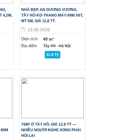
NG,
NHÀ ĐẸP, AN DƯƠNG VƯƠNG,
T 4,2M,
TÂY HỒ-KD-THANG MÁY:49M X6T,
MT 5M, GIÁ 11,8 TỶ.
13.05.2026
Diện tích
49 m²
Địa điểm
Tây Hồ - Hà Nội
11.8 Tỷ
76M² Ở TÂY HỒ, GIÁ 12.8 TỶ —
198M
NHIỀU NGƯỜI NGHE XONG PHẢI
HỎI LẠI