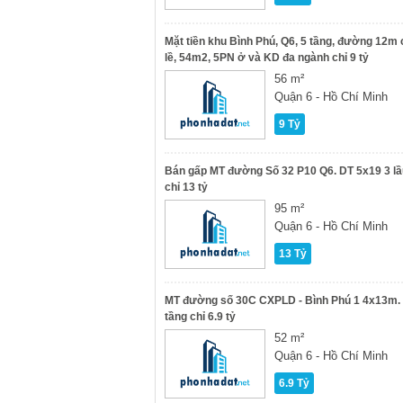
Mặt tiền khu Bình Phú, Q6, 5 tầng, đường 12m 
lề, 54m2, 5PN ở và KD đa ngành chỉ 9 tỷ
56 m²
Quận 6 - Hồ Chí Minh
9 Tỷ
Bán gấp MT đường Số 32 P10 Q6. DT 5x19 3 lầ
chỉ 13 tỷ
95 m²
Quận 6 - Hồ Chí Minh
13 Tỷ
MT đường số 30C CXPLD - Bình Phú 1 4x13m.
tầng chỉ 6.9 tỷ
52 m²
Quận 6 - Hồ Chí Minh
6.9 Tỷ