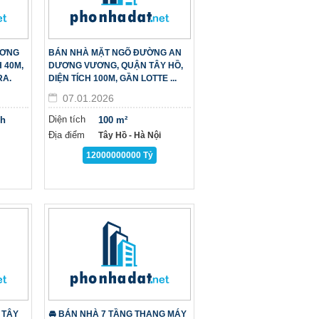
ƯƠNG
BÁN NHÀ MẶT NGÕ ĐƯỜNG AN
 40M,
DƯƠNG VƯƠNG, QUẬN TÂY HỒ,
RA.
DIỆN TÍCH 100M, GẦN LOTTE ...
07.01.2026
Diện tích
nh
100 m²
Địa điểm
Tây Hồ - Hà Nội
12000000000 Tỷ
 TÂY
🚘 BÁN NHÀ 7 TẦNG THANG MÁY