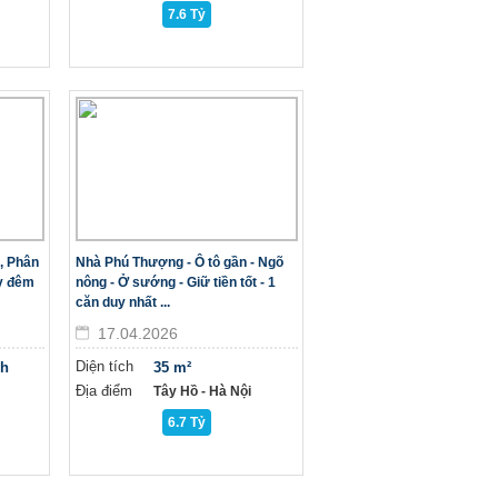
7.6 Tỷ
, Phân
Nhà Phú Thượng - Ô tô gần - Ngõ
ày đêm
nông - Ở sướng - Giữ tiền tốt - 1
căn duy nhất ...
17.04.2026
Diện tích
nh
35 m²
Địa điểm
Tây Hồ - Hà Nội
6.7 Tỷ