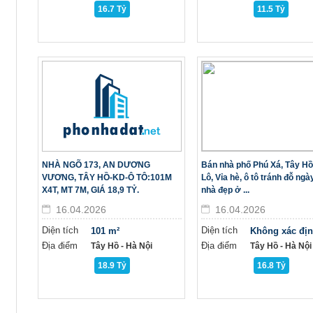
16.7 Tỷ
11.5 Tỷ
NHÀ NGÕ 173, AN DƯƠNG
Bán nhà phố Phú Xá, Tây Hồ
VƯƠNG, TÂY HỒ-KD-Ô TÔ:101M
Lô, Vỉa hè, ô tô tránh đỗ ng
X4T, MT 7M, GIÁ 18,9 TỶ.
nhà đẹp ở ...
16.04.2026
16.04.2026
Diện tích
Diện tích
101 m²
Không xác đị
Địa điểm
Địa điểm
Tây Hồ - Hà Nội
Tây Hồ - Hà Nội
18.9 Tỷ
16.8 Tỷ