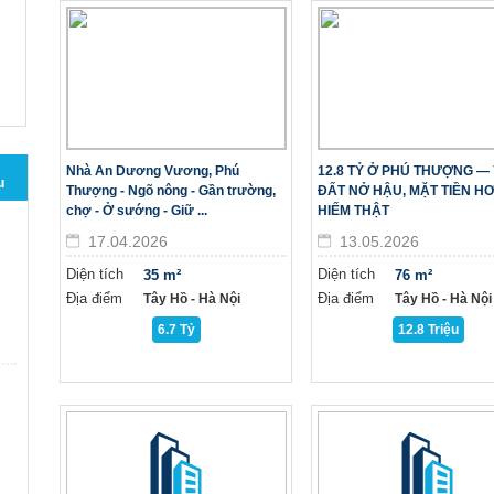
Nhà An Dương Vương, Phú
12.8 TỶ Ở PHÚ THƯỢNG — 
u
Thượng - Ngõ nông - Gần trường,
ĐẤT NỞ HẬU, MẶT TIỀN HƠ
chợ - Ở sướng - Giữ ...
HIẾM THẬT
17.04.2026
13.05.2026
Diện tích
Diện tích
35 m²
76 m²
Địa điểm
Địa điểm
Tây Hồ - Hà Nội
Tây Hồ - Hà Nội
6.7 Tỷ
12.8 Triệu