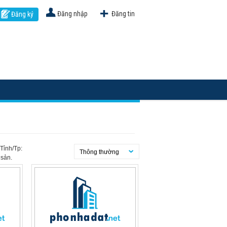
Đăng nhập
Đăng tin
Đăng ký
 Tỉnh/Tp:
Thông thường
 sản.