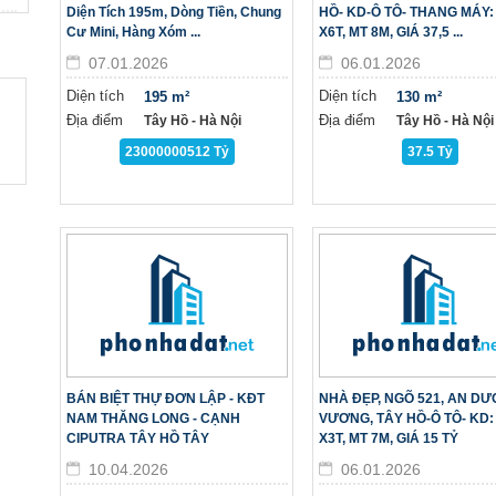
Diện Tích 195m, Dòng Tiền, Chung
HỒ- KD-Ô TÔ- THANG MÁY:
Cư Mini, Hàng Xóm ...
X6T, MT 8M, GIÁ 37,5 ...
07.01.2026
06.01.2026
Diện tích
Diện tích
195 m²
130 m²
Địa điểm
Địa điểm
Tây Hồ - Hà Nội
Tây Hồ - Hà Nội
23000000512 Tỷ
37.5 Tỷ
BÁN BIỆT THỰ ĐƠN LẬP - KĐT
NHÀ ĐẸP, NGÕ 521, AN D
NAM THĂNG LONG - CẠNH
VƯƠNG, TÂY HỒ-Ô TÔ- KD:
CIPUTRA TÂY HỒ TÂY
X3T, MT 7M, GIÁ 15 TỶ
10.04.2026
06.01.2026