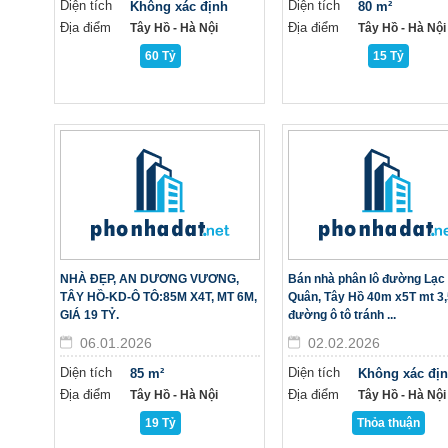
Diện tích
Diện tích
Không xác định
80 m²
Địa điểm
Địa điểm
Tây Hồ - Hà Nội
Tây Hồ - Hà Nội
60 Tỷ
15 Tỷ
NHÀ ĐẸP, AN DƯƠNG VƯƠNG,
Bán nhà phân lô đường Lạc
TÂY HỒ-KD-Ô TÔ:85M X4T, MT 6M,
Quân, Tây Hồ 40m x5T mt 3
GIÁ 19 TỶ.
đường ô tô tránh ...
06.01.2026
02.02.2026
Diện tích
Diện tích
85 m²
Không xác đị
Địa điểm
Địa điểm
Tây Hồ - Hà Nội
Tây Hồ - Hà Nội
19 Tỷ
Thỏa thuận