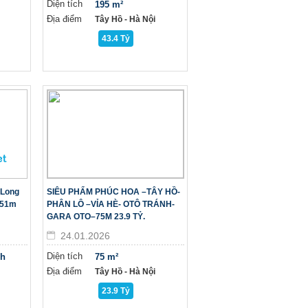
Diện tích
195 m²
Địa điểm
Tây Hồ - Hà Nội
43.4 Tỷ
 Long
SIÊU PHẨM PHÚC HOA –TÂY HỒ-
,51m
PHÂN LÔ –VỈA HÈ- OTÔ TRÁNH-
GARA OTO–75M 23.9 TỶ.
24.01.2026
Diện tích
nh
75 m²
Địa điểm
Tây Hồ - Hà Nội
23.9 Tỷ