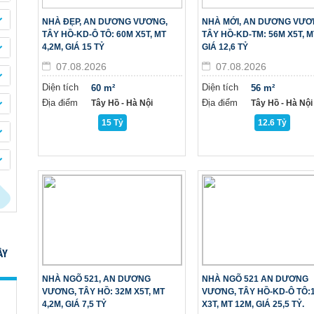
NHÀ ĐẸP, AN DƯƠNG VƯƠNG,
NHÀ MỚI, AN DƯƠNG VƯƠ
TÂY HỒ-KD-Ô TÔ: 60M X5T, MT
TÂY HỒ-KD-TM: 56M X5T, M
4,2M, GIÁ 15 TỶ
GIÁ 12,6 TỶ
07.08.2026
07.08.2026
Diện tích
Diện tích
60 m²
56 m²
Địa điểm
Địa điểm
Tây Hồ - Hà Nội
Tây Hồ - Hà Nội
15 Tỷ
12.6 Tỷ
ÂY
NHÀ NGÕ 521, AN DƯƠNG
NHÀ NGÕ 521 AN DƯƠNG
VƯƠNG, TÂY HỒ: 32M X5T, MT
VƯƠNG, TÂY HỒ-KD-Ô TÔ:
4,2M, GIÁ 7,5 TỶ
X3T, MT 12M, GIÁ 25,5 TỶ.