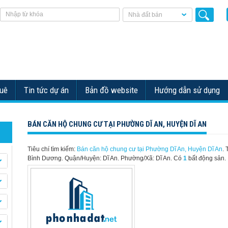
Nhà đất bán
huê
Tin tức dự án
Bản đồ website
Hướng dẫn sử dụng
BÁN CĂN HỘ CHUNG CƯ TẠI PHƯỜNG DĨ AN, HUYỆN DĨ AN
Tiêu chí tìm kiếm:
Bán căn hộ chung cư tại Phường Dĩ An, Huyện Dĩ An
. 
Bình Dương. Quận/Huyện: Dĩ An. Phường/Xã: Dĩ An.
Có
1
bất động sản.