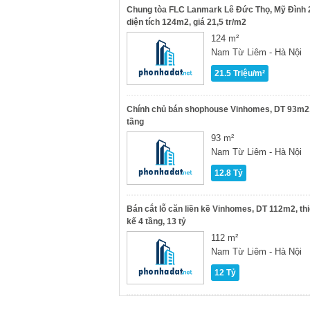
Chung tòa FLC Lanmark Lê Đức Thọ, Mỹ Đình 
diện tích 124m2, giá 21,5 tr/m2
124 m²
Nam Từ Liêm - Hà Nội
21.5 Triệu/m²
Chính chủ bán shophouse Vinhomes, DT 93m2,
tầng
93 m²
Nam Từ Liêm - Hà Nội
12.8 Tỷ
Bán cắt lỗ căn liền kề Vinhomes, DT 112m2, thi
kế 4 tầng, 13 tỷ
112 m²
Nam Từ Liêm - Hà Nội
12 Tỷ