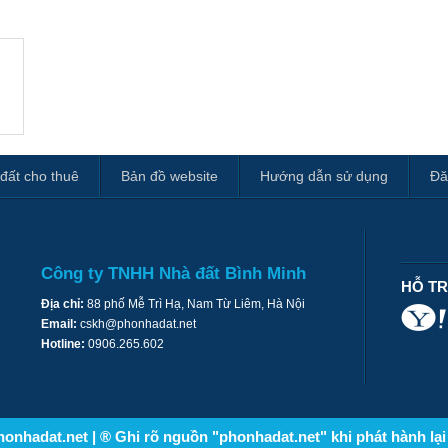
đất cho thuê
Bản đồ website
Hướng dẫn sử dụng
Đă
Công ty TNHH Nhà đất Bình Minh
HỖ T
Địa chỉ:
88 phố Mễ Trì Hạ, Nam Từ Liêm, Hà Nội
Email:
cskh@phonhadat.net
Hotline:
0906.265.602
onhadat.net | ® Ghi rõ nguồn "phonhadat.net" khi phát hành lại 