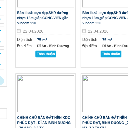
Bán lô đất cực đẹp,SHR đường
Bán lô đất cực đẹp,SHR đư
nhựa 13m,giáp CÔNG VIÊN,gần
nhựa 13m,giáp CÔNG VIÊN,
Vincom 550
Vincom 550
22.04.2026
22.04.2026
Diện tích
Diện tích
75 m²
75 m²
Địa điểm
Địa điểm
Dĩ An - Bình Dương
Dĩ An - Bình D
Thỏa thuận
Thỏa thuận
CHÍNH CHỦ BÁN ĐẤT NỀN KDC
CHÍNH CHỦ BÁN ĐẤT NỀN
PHÚC ĐẠT - DĨ AN BINH DUONG
PHÚC ĐẠT, BINH DUONG _7