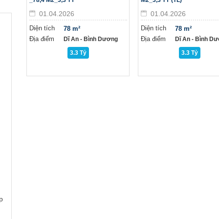
_78,4 M2_3,3 TY
M2_3,3 TY (TL)
01.04.2026
01.04.2026
Diện tích
Diện tích
78 m²
78 m²
Địa điểm
Địa điểm
Dĩ An - Bình Dương
Dĩ An - Bình D
3.3 Tỷ
3.3 Tỷ
p