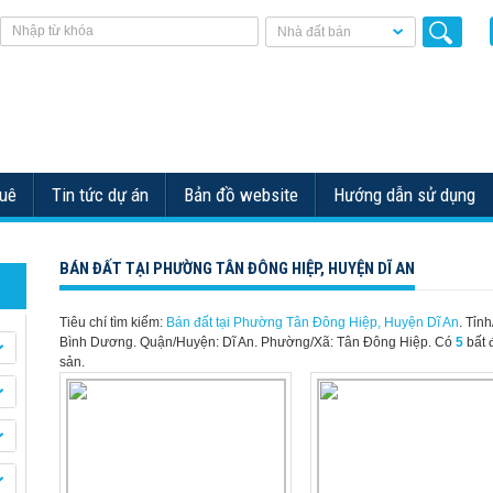
Nhà đất bán
huê
Tin tức dự án
Bản đồ website
Hướng dẫn sử dụng
BÁN ĐẤT TẠI PHƯỜNG TÂN ĐÔNG HIỆP, HUYỆN DĨ AN
Tiêu chí tìm kiếm:
Bán đất tại Phường Tân Đông Hiệp, Huyện Dĩ An
. Tỉnh
Bình Dương. Quận/Huyện: Dĩ An. Phường/Xã: Tân Đông Hiệp.
Có
5
bất 
sản.