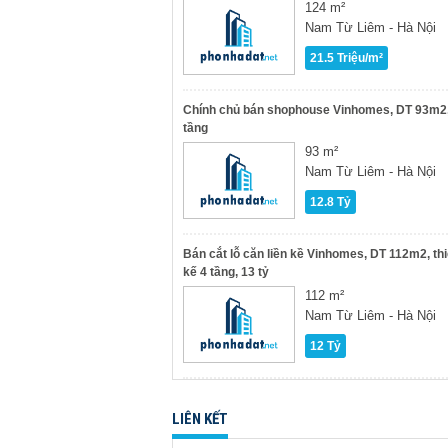
124 m²
Nam Từ Liêm - Hà Nội
21.5 Triệu/m²
Chính chủ bán shophouse Vinhomes, DT 93m2,
tầng
93 m²
Nam Từ Liêm - Hà Nội
12.8 Tỷ
Bán cắt lỗ căn liền kề Vinhomes, DT 112m2, thi
kế 4 tầng, 13 tỷ
112 m²
Nam Từ Liêm - Hà Nội
12 Tỷ
LIÊN KẾT