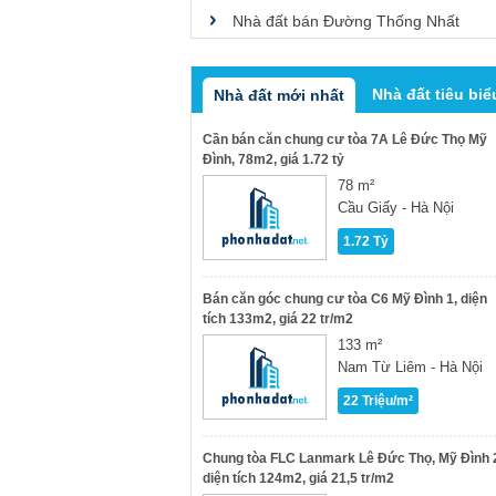
Nhà đất bán Đường Thống Nhất
Nhà đất tiêu biể
Nhà đất mới nhất
Cần bán căn chung cư tòa 7A Lê Đức Thọ Mỹ
Đình, 78m2, giá 1.72 tỷ
78 m²
Cầu Giấy - Hà Nội
1.72 Tỷ
Bán căn góc chung cư tòa C6 Mỹ Đình 1, diện
tích 133m2, giá 22 tr/m2
133 m²
Nam Từ Liêm - Hà Nội
22 Triệu/m²
Chung tòa FLC Lanmark Lê Đức Thọ, Mỹ Đình 
diện tích 124m2, giá 21,5 tr/m2