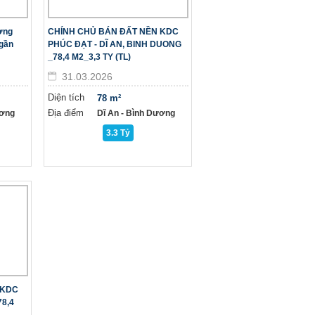
ờng
CHÍNH CHỦ BÁN ĐẤT NỀN KDC
gần
PHÚC ĐẠT - DĨ AN, BINH DUONG
_78,4 M2_3,3 TY (TL)
31.03.2026
Diện tích
78 m²
Địa điểm
ương
Dĩ An - Bình Dương
3.3 Tỷ
 KDC
8,4