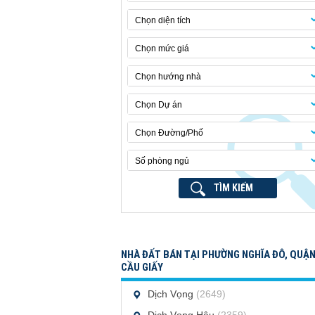
Chọn diện tích
Chọn mức giá
Chọn hướng nhà
Chọn Dự án
Chọn Đường/Phố
Số phòng ngủ
TÌM KIẾM
NHÀ ĐẤT BÁN TẠI PHƯỜNG NGHĨA ĐÔ, QUẬ
CẦU GIẤY
Dịch Vọng
(2649)