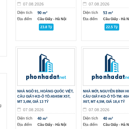
07.08.2026
07.08.2026
Diện tích
Diện tích
90 m²
53 m²
Địa điểm
Địa điểm
Cầu Giấy - Hà Nội
Cầu Giấy - Hà Nô
23.8 Tỷ
22.5 Tỷ
NHÀ NGÕ 91, HOÀNG QUỐC VIỆT,
NHÀ MỚI, NGUYỄN ĐÌNH H
CẦU GIẤY-KD-Ô TÔ:40/45M X5T,
CẦU GIẤY-KD-Ô TÔ-TM: 40
MT 3,4M, GIÁ 13 TỶ
X6T, MT 4,5M, GIÁ 18,4 TỶ
g
07.08.2026
07.08.2026
Diện tích
Diện tích
40 m²
40 m²
Địa điểm
Địa điểm
Cầu Giấy - Hà Nội
Cầu Giấy - Hà Nô