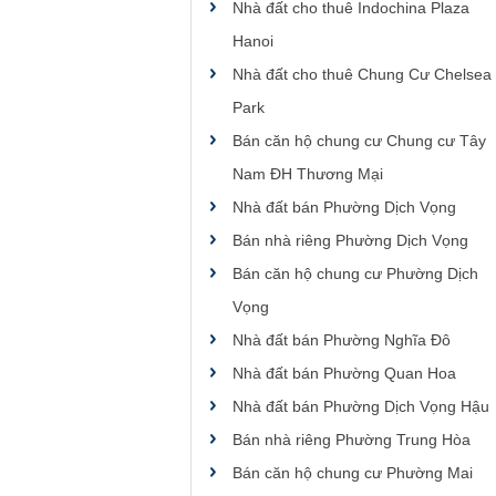
Nhà đất cho thuê Indochina Plaza
Hanoi
Nhà đất cho thuê Chung Cư Chelsea
Park
Bán căn hộ chung cư Chung cư Tây
Nam ĐH Thương Mại
Nhà đất bán Phường Dịch Vọng
Bán nhà riêng Phường Dịch Vọng
Bán căn hộ chung cư Phường Dịch
Vọng
Nhà đất bán Phường Nghĩa Đô
Nhà đất bán Phường Quan Hoa
Nhà đất bán Phường Dịch Vọng Hậu
Bán nhà riêng Phường Trung Hòa
Bán căn hộ chung cư Phường Mai