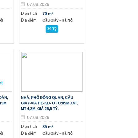
07.08.2026
Diện tích
70 m²
Địa điểm
̣i
Cầu Giấy - Hà Nội
39 Tỷ
OÀN,
NHÀ, PHỐ ĐÔNG QUAN, CẦU
/45M
GIẤY-VỈA HÈ-KD- Ô TÔ:85M X4T,
MT 4,2M, GIÁ 25,5 TỶ.
07.08.2026
Diện tích
85 m²
Địa điểm
̣i
Cầu Giấy - Hà Nội