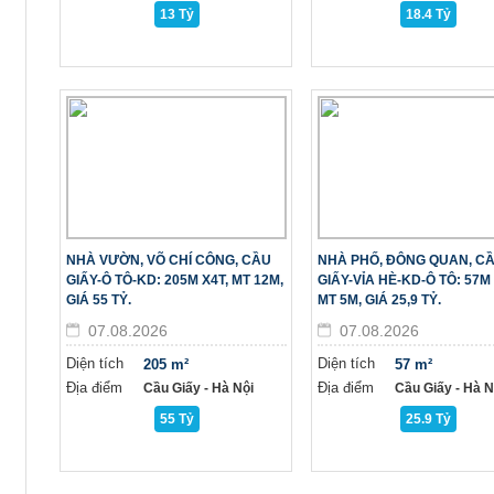
13 Tỷ
18.4 Tỷ
NHÀ VƯỜN, VÕ CHÍ CÔNG, CẦU
NHÀ PHỐ, ĐÔNG QUAN, C
GIẤY-Ô TÔ-KD: 205M X4T, MT 12M,
GIẤY-VỈA HÈ-KD-Ô TÔ: 57M 
GIÁ 55 TỶ.
MT 5M, GIÁ 25,9 TỶ.
07.08.2026
07.08.2026
Diện tích
Diện tích
205 m²
57 m²
Địa điểm
Địa điểm
Cầu Giấy - Hà Nội
Cầu Giấy - Hà Nô
55 Tỷ
25.9 Tỷ