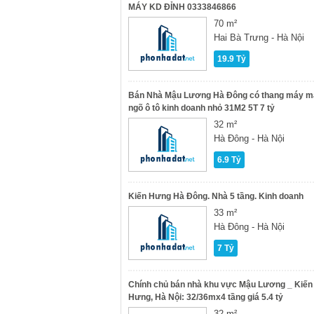
MÁY KD ĐỈNH 0333846866
70 m²
Hai Bà Trưng - Hà Nội
19.9 Tỷ
Bán Nhà Mậu Lương Hà Đông có thang máy m
ngõ ô tô kinh doanh nhỏ 31M2 5T 7 tỷ
32 m²
Hà Đông - Hà Nội
6.9 Tỷ
Kiến Hưng Hà Đông. Nhà 5 tầng. Kinh doanh
33 m²
Hà Đông - Hà Nội
7 Tỷ
Chính chủ bán nhà khu vực Mậu Lương _ Kiến
Hưng, Hà Nội: 32/36mx4 tầng giá 5.4 tỷ
32 m²