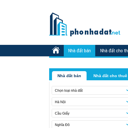
Nhà đất bán
Nhà đất cho t
Nhà đất bán
Nhà đất cho thuê
Chọn loại nhà đất
Hà Nội
Cầu Giấy
Nghĩa Đô