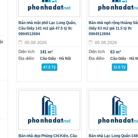
Bán nhà mặt phố Lạc Long Quân,
Bán nhà ngõ rộng Hoàng Sâ
Cầu Giấy 141 m2 giá 47.5 tỷ lh:
Giấy 63 m2 giá 11.5 tỷ lh:
0904512694
0904512694
ặt
05.08.2026
05.08.2026
Diện tích
Diện tích
141 m²
63 m²
Địa điểm
Địa điểm
Cầu Giấy - Hà Nội
Cầu Giấy - Hà Nô
47.5 Tỷ
11.5 Tỷ
Bán nhà đẹp Phùng Chí Kiên, Cầu
Bán nhà Lạc Long Quân 14