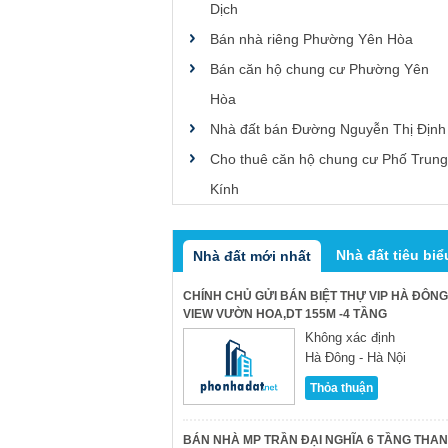
Dịch
Bán nhà riêng Phường Yên Hòa
Bán căn hộ chung cư Phường Yên
Hòa
Nhà đất bán Đường Nguyễn Thị Định
Cho thuê căn hộ chung cư Phố Trung
Kính
Nhà đất tiêu biể
Nhà đất mới nhất
CHÍNH CHỦ GỬI BÁN BIỆT THỰ VIP HÀ ĐÔNG
VIEW VƯỜN HOA,DT 155M -4 TẦNG
Không xác định
Hà Đông - Hà Nội
Thỏa thuận
BÁN NHÀ MP TRẦN ĐẠI NGHĨA 6 TẦNG THA