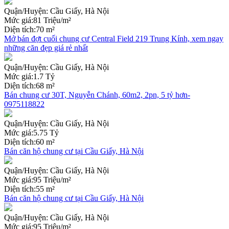
Quận/Huyện:
Cầu Giấy, Hà Nội
Mức giá:
81 Triệu/m²
Diện tích:
70 m²
Mở bán đợt cuối chung cư Central Field 219 Trung Kính, xem ngay
những căn đẹp giá rẻ nhất
Quận/Huyện:
Cầu Giấy, Hà Nội
Mức giá:
1.7 Tỷ
Diện tích:
68 m²
Bán chung cư 30T, Nguyễn Chánh, 60m2, 2pn, 5 tỷ hơn-
0975118822
Quận/Huyện:
Cầu Giấy, Hà Nội
Mức giá:
5.75 Tỷ
Diện tích:
60 m²
Bán căn hộ chung cư tại Cầu Giấy, Hà Nội
Quận/Huyện:
Cầu Giấy, Hà Nội
Mức giá:
95 Triệu/m²
Diện tích:
55 m²
Bán căn hộ chung cư tại Cầu Giấy, Hà Nội
Quận/Huyện:
Cầu Giấy, Hà Nội
Mức giá:
95 Triệu/m²