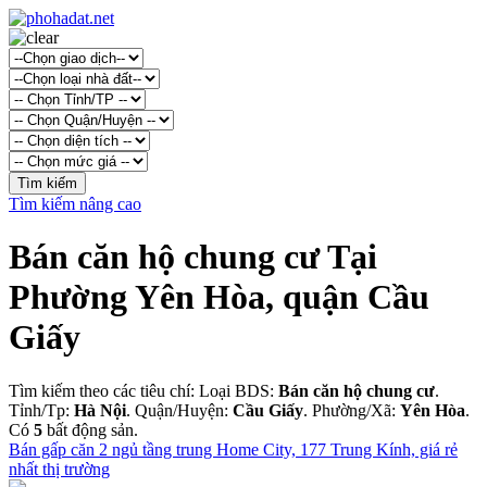
Tìm kiếm nâng cao
Bán căn hộ chung cư Tại
Phường Yên Hòa, quận Cầu
Giấy
Tìm kiếm theo các tiêu chí: Loại BDS:
Bán căn hộ chung cư
.
Tỉnh/Tp:
Hà Nội
. Quận/Huyện:
Cầu Giấy
. Phường/Xã:
Yên Hòa
.
Có
5
bất động sản.
Bán gấp căn 2 ngủ tầng trung Home City, 177 Trung Kính, giá rẻ
nhất thị trường