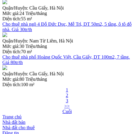
Quận/Huyện:
Cầu Giấy, Hà Nội
Mức giá:
24 Triệu/tháng
Diện tích:
55 m²
Cho thuê nhà ngõ 4 Đỗ Đức Dục, Mễ Trì, DT 50m2, 5 tầng, ô tô đỗ
nhà. Giá 30tr/th
Quận/Huyện:
Nam Từ Liêm, Hà Nội
Mức giá:
30 Triệu/tháng
Diện tích:
70 m²
Cho thuê nhà phố Hoàng Quốc Việt, Cầu Giấy, DT 100m2, 7 tầng.
Giá 80tr/th
Quận/Huyện:
Cầu Giấy, Hà Nội
Mức giá:
80 Triệu/tháng
Diện tích:
100 m²
1
2
3
>>
Cuối
Trang chủ
Nhà đất bán
Nhà đất cho thuê
Đăng tin