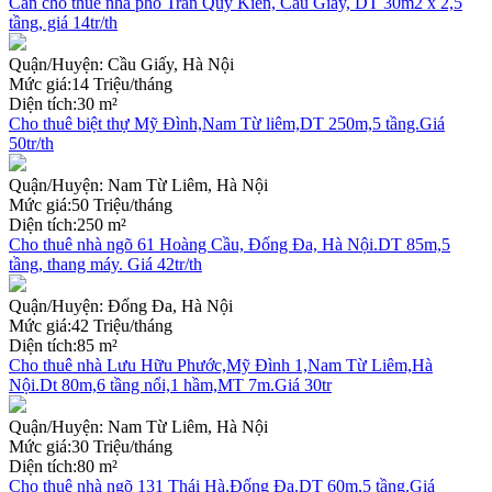
Cần cho thuê nhà phố Trần Quý Kiên, Cầu Giấy, DT 30m2 x 2,5
tầng, giá 14tr/th
Quận/Huyện:
Cầu Giấy, Hà Nội
Mức giá:
14 Triệu/tháng
Diện tích:
30 m²
Cho thuê biệt thự Mỹ Đình,Nam Từ liêm,DT 250m,5 tầng.Giá
50tr/th
Quận/Huyện:
Nam Từ Liêm, Hà Nội
Mức giá:
50 Triệu/tháng
Diện tích:
250 m²
Cho thuê nhà ngõ 61 Hoàng Cầu, Đống Đa, Hà Nội.DT 85m,5
tầng, thang máy. Giá 42tr/th
Quận/Huyện:
Đống Đa, Hà Nội
Mức giá:
42 Triệu/tháng
Diện tích:
85 m²
Cho thuê nhà Lưu Hữu Phước,Mỹ Đình 1,Nam Từ Liêm,Hà
Nội.Dt 80m,6 tầng nổi,1 hầm,MT 7m.Giá 30tr
Quận/Huyện:
Nam Từ Liêm, Hà Nội
Mức giá:
30 Triệu/tháng
Diện tích:
80 m²
Cho thuê nhà ngõ 131 Thái Hà,Đống Đa.DT 60m,5 tầng.Giá