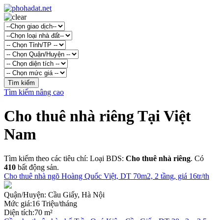
Tìm kiếm nâng cao
Cho thuê nhà riêng Tại Việt
Nam
Tìm kiếm theo các tiêu chí: Loại BDS:
Cho thuê nhà riêng
. Có
410
bất động sản.
Cho thuê nhà ngõ Hoàng Quốc Việt, DT 70m2, 2 tầng, giá 16tr/th
Quận/Huyện:
Cầu Giấy, Hà Nội
Mức giá:
16 Triệu/tháng
Diện tích:
70 m²