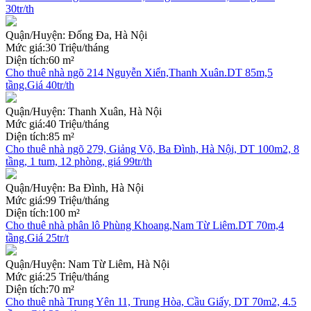
30tr/th
Quận/Huyện:
Đống Đa, Hà Nội
Mức giá:
30 Triệu/tháng
Diện tích:
60 m²
Cho thuê nhà ngõ 214 Nguyễn Xiển,Thanh Xuân.DT 85m,5
tầng.Giá 40tr/th
Quận/Huyện:
Thanh Xuân, Hà Nội
Mức giá:
40 Triệu/tháng
Diện tích:
85 m²
Cho thuê nhà ngõ 279, Giảng Võ, Ba Đình, Hà Nội, DT 100m2, 8
tầng, 1 tum, 12 phòng, giá 99tr/th
Quận/Huyện:
Ba Đình, Hà Nội
Mức giá:
99 Triệu/tháng
Diện tích:
100 m²
Cho thuê nhà phân lô Phùng Khoang,Nam Từ Liêm.DT 70m,4
tầng.Giá 25tr/t
Quận/Huyện:
Nam Từ Liêm, Hà Nội
Mức giá:
25 Triệu/tháng
Diện tích:
70 m²
Cho thuê nhà Trung Yên 11, Trung Hòa, Cầu Giấy, DT 70m2, 4.5