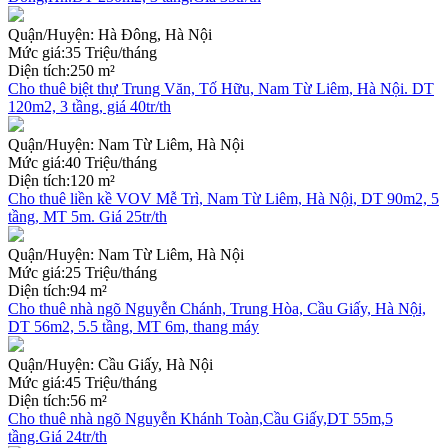
Quận/Huyện:
Hà Đông, Hà Nội
Mức giá:
35 Triệu/tháng
Diện tích:
250 m²
Cho thuê biệt thự Trung Văn, Tố Hữu, Nam Từ Liêm, Hà Nội. DT
120m2, 3 tầng, giá 40tr/th
Quận/Huyện:
Nam Từ Liêm, Hà Nội
Mức giá:
40 Triệu/tháng
Diện tích:
120 m²
Cho thuê liền kề VOV Mễ Trì, Nam Từ Liêm, Hà Nội, DT 90m2, 5
tầng, MT 5m. Giá 25tr/th
Quận/Huyện:
Nam Từ Liêm, Hà Nội
Mức giá:
25 Triệu/tháng
Diện tích:
94 m²
Cho thuê nhà ngõ Nguyễn Chánh, Trung Hòa, Cầu Giấy, Hà Nội,
DT 56m2, 5.5 tầng, MT 6m, thang máy
Quận/Huyện:
Cầu Giấy, Hà Nội
Mức giá:
45 Triệu/tháng
Diện tích:
56 m²
Cho thuê nhà ngõ Nguyễn Khánh Toàn,Cầu Giấy,DT 55m,5
tầng.Giá 24tr/th