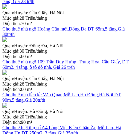
tầng. Giá 28 tr/th
Quận/Huyện:
Cầu Giấy, Hà Nội
Mức giá:
28 Triệu/tháng
Diện tích:
70 m²
Cho thuê nhà ngõ Hoàng Cầu mới,Đống Đa.DT 65m,5 tầng.Giá
30tr/th
Quận/Huyện:
Đống Đa, Hà Nội
Mức giá:
30 Triệu/tháng
Diện tích:
60 m²
Cho thuê nhà ngõ 109 Trần Duy Hưng, Trung Hòa, Cầu Giấy, DT
60m2, 4 tầng, ô tô đỗ nhà. Giá 26 tr/th
Quận/Huyện:
Cầu Giấy, Hà Nội
Mức giá:
26 Triệu/tháng
Diện tích:
60 m²
Cho thuê nhà liền kề Văn Quán,Mỗ Lao,Hà Đông,Hà Nội.DT
90m,5 tầng.Giá 20tr/th
Quận/Huyện:
Hà Đông, Hà Nội
Mức giá:
20 Triệu/tháng
Diện tích:
90 m²
Cho thuê biệt thự số A4 Làng Việt Kiều Châu Âu,Mỗ Lao, Hà
Đông,Hn.DT 250m2, 3 tầng.Giá 35tr/th